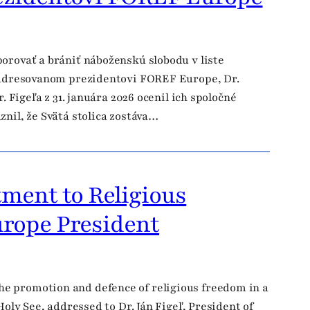
porovať a brániť náboženskú slobodu v liste
a, adresovanom prezidentovi FOREF Europe, Dr.
. Figeľa z 31. januára 2026 ocenil ich spoločné
znil, že Svätá stolica zostáva…
ment to Religious
urope President
e promotion and defence of religious freedom in a
Holy See, addressed to Dr. Ján Figeľ, President of