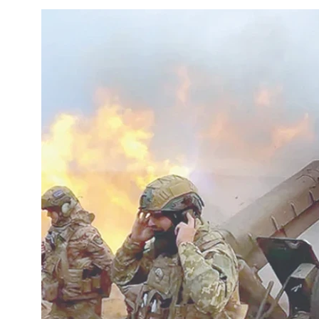
Е
8 
Въ
оп
Фи
и…
Re