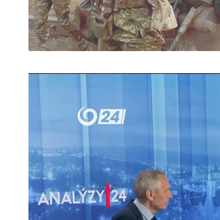
A
e
6 
Sl
sa
zo
Re