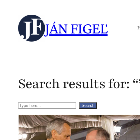
Skip
to
JÁN FIGEĽ
content
Search results for: “
Search
Search
S
n