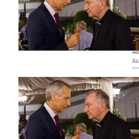
21
Sv
št
Já
od
Re
H
F
21
Th
le