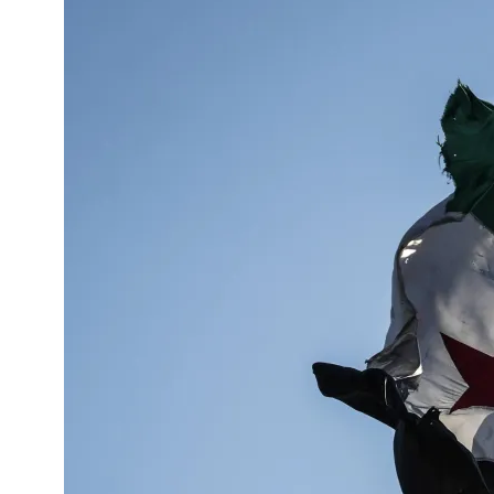
11
TR
re
ch
le 
Re