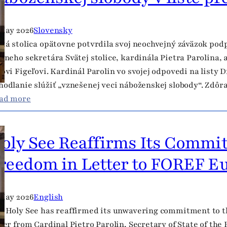
 May 2026
Slovensky
ätá stolica opätovne potvrdila svoj neochvejný záväzok pod
átneho sekretára Svätej stolice, kardinála Pietra Parolin
novi Figeľovi. Kardinál Parolin vo svojej odpovedi na listy Dr
hodlanie slúžiť „vznešenej veci náboženskej slobody“. Zdôra
:
ad more
S
v
oly See Reaffirms Its Commit
ä
t
reedom in Letter to FOREF E
á
s
t
 May 2026
English
o
e Holy See has reaffirmed its unwavering commitment to th
l
tter from Cardinal Pietro Parolin, Secretary of State of the 