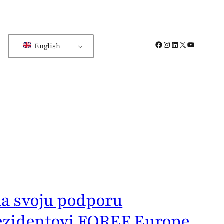
Facebook
Instagram
LinkedIn
X
YouTube
English
la svoju podporu
rezidentovi FOREF Europe