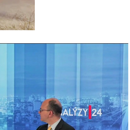
 len peniaze nevieme
 Wlachovský
ku 2004 sme vstúpili do Európskej únie a stali sme
na svete. Čo nám členstvo v EÚ dalo a naopak
zširovanie a aká je naša európska budúcnosť? Viac…