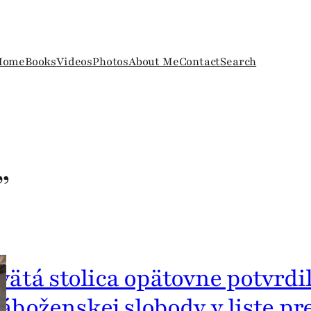
Home
Books
Videos
Photos
About Me
Contact
Search
”
vätá stolica opätovne potvrdi
áboženskej slobody v liste p