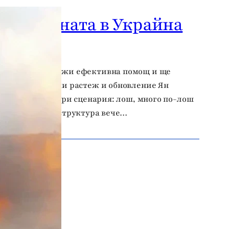
въд войната в Украйна
” 2.0 ще предложи ефективна помощ и ще
е, икономически растеж и обновление Ян
същество само три сценария: лош, много по-лош
итория и инфраструктура вече…