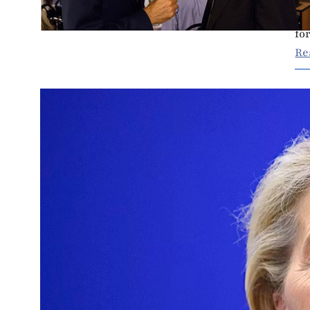
FO
fo
Re
E
V
21
Ge
Vi
ge
di
bl
Re