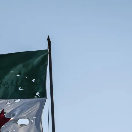
 de haut niveau avec la Syrie pour accompagner sa
des libertés religieuses alertent sur le sort des
ogue politique de haut niveau UE-Syrie » se tiendra