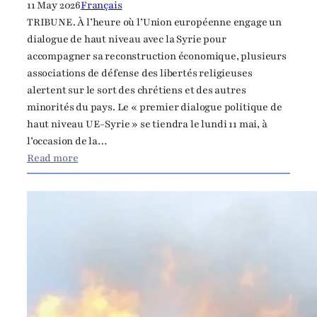
11 May 2026
Français
M
TRIBUNE. À l’heure où l’Union européenne engage un
i
dialogue de haut niveau avec la Syrie pour
t
accompagner sa reconstruction économique, plusieurs
g
associations de défense des libertés religieuses
l
alertent sur le sort des chrétiens et des autres
i
minorités du pays. Le « premier dialogue politique de
e
haut niveau UE-Syrie » se tiendra le lundi 11 mai, à
d
l’occasion de la…
s
:
Read more
t
S
a
y
a
r
t
i
e
e
n
:
b
l
r
’
a
E
u