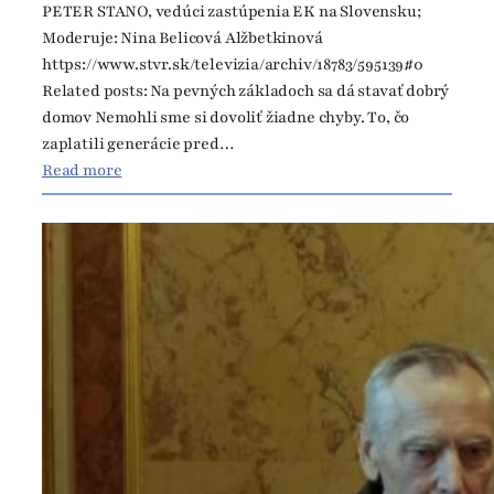
PETER STANO, vedúci zastúpenia EK na Slovensku;
z
Moderuje: Nina Belicová Alžbetkinová
n
https://www.stvr.sk/televizia/archiv/18783/595139#0
a
Related posts: Na pevných základoch sa dá stavať dobrý
m
domov Nemohli sme si dovoliť žiadne chyby. To, čo
e
zaplatili generácie pred…
1
:
Read more
.
S
m
l
á
o
j
v
a
e
–
n
T
s
A
k
3
o
v
E
u