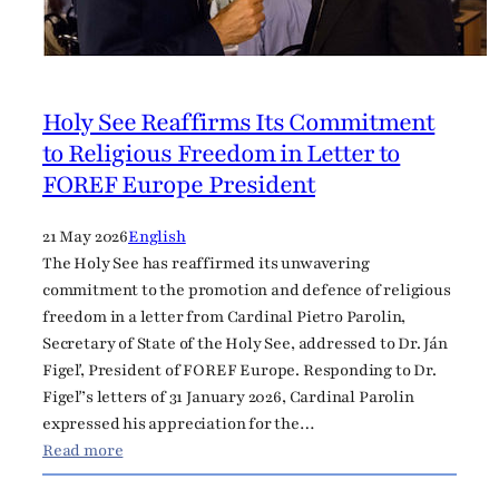
c
a
o
p
Holy See Reaffirms Its Commitment
ä
to Religious Freedom in Letter to
t
FOREF Europe President
o
v
21 May 2026
English
n
The Holy See has reaffirmed its unwavering
e
commitment to the promotion and defence of religious
p
freedom in a letter from Cardinal Pietro Parolin,
o
Secretary of State of the Holy See, addressed to Dr. Ján
t
Figeľ, President of FOREF Europe. Responding to Dr.
v
Figeľ’s letters of 31 January 2026, Cardinal Parolin
r
expressed his appreciation for the…
d
:
Read more
i
H
l