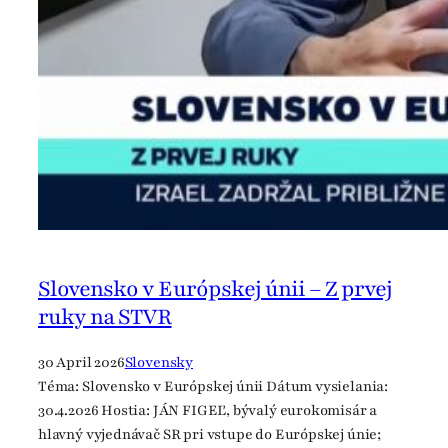
s
o
t
v
o
s
r
k
i
ý
c
k
o
m
m
í
ľ
Slovensko v Európskej únii – Z prvej
n
ruky na STVR
i
k
30 April 2026
Slovensky
u
Téma: Slovensko v Európskej únii Dátum vysielania:
a
30.4.2026 Hostia: JÁN FIGEĽ, bývalý eurokomisár a
v
hlavný vyjednávač SR pri vstupe do Európskej únie;
ý