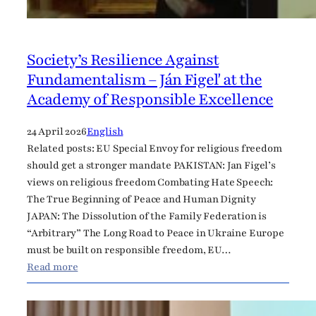
r
u
k
y
Society’s Resilience Against
n
Fundamentalism – Ján Figeľ at the
a
Academy of Responsible Excellence
S
T
24 April 2026
English
V
Related posts: EU Special Envoy for religious freedom
R
should get a stronger mandate PAKISTAN: Jan Figel’s
views on religious freedom Combating Hate Speech:
The True Beginning of Peace and Human Dignity
JAPAN: The Dissolution of the Family Federation is
“Arbitrary” The Long Road to Peace in Ukraine Europe
must be built on responsible freedom, EU…
:
Read more
S
o