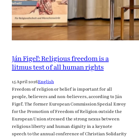
a
i
n
s
t
F
u
n
Ján Figeľ: Religious freedom is a
d
litmus test of all human rights
a
m
15 April 2026
English
e
Freedom of religion or belief is important for all
n
people, believers and non-believers, according to Ján
t
Figeľ. The former European Commission Special Envoy
a
for the Promotion of Freedom of Religion outside the
l
European Union stressed the strong nexus between
i
religious liberty and human dignity in a keynote
s
speech to the annual conference of Christian Solidarity
m