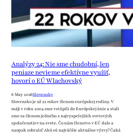
в
u
о
s
й
e
н
s
а
т
а
в
У
Analýzy 24: Nie sme chudobní, len
к
peniaze nevieme efektívne využiť,
р
hovorí o EÚ Wlachovský
а
й
6 May 2026
Slovensky
н
Slovensko je už 22 rokov členom európskej rodiny. V
а
máji v roku 2004 sme vstúpili do Európskej únie a stali
sme sa členom jedného z najvyspelejších svetových
spoločenstiev na svete. Čo nám členstvo v EÚ dalo a
naopak zobralo? Akú sú najväčšie aktuálne výzvy? Čaká