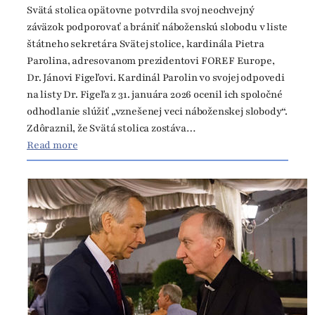
Svätá stolica opätovne potvrdila svoj neochvejný
záväzok podporovať a brániť náboženskú slobodu v liste
štátneho sekretára Svätej stolice, kardinála Pietra
Parolina, adresovanom prezidentovi FOREF Europe,
Dr. Jánovi Figeľovi. Kardinál Parolin vo svojej odpovedi
na listy Dr. Figeľa z 31. januára 2026 ocenil ich spoločné
odhodlanie slúžiť „vznešenej veci náboženskej slobody“.
Zdôraznil, že Svätá stolica zostáva…
:
Read more
S
v
ä
t
á
s
t
o
l
i