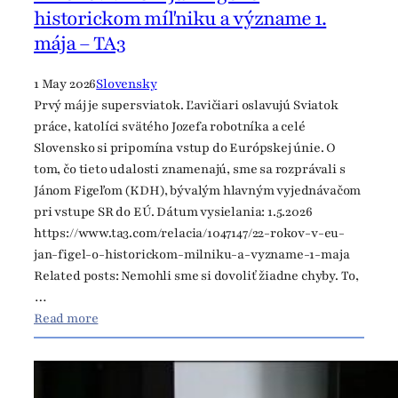
e
historickom míľniku a význame 1.
n
mája – TA3
e
v
1 May 2026
Slovensky
i
Prvý máj je supersviatok. Ľavičiari oslavujú Sviatok
e
práce, katolíci svätého Jozefa robotníka a celé
m
Slovensko si pripomína vstup do Európskej únie. O
e
tom, čo tieto udalosti znamenajú, sme sa rozprávali s
e
Jánom Figeľom (KDH), bývalým hlavným vyjednávačom
f
pri vstupe SR do EÚ. Dátum vysielania: 1.5.2026
e
https://www.ta3.com/relacia/1047147/22-rokov-v-eu-
k
jan-figel-o-historickom-milniku-a-vyzname-1-maja
t
Related posts: Nemohli sme si dovoliť žiadne chyby. To,
í
…
v
:
Read more
n
2
e
2
v
r
y