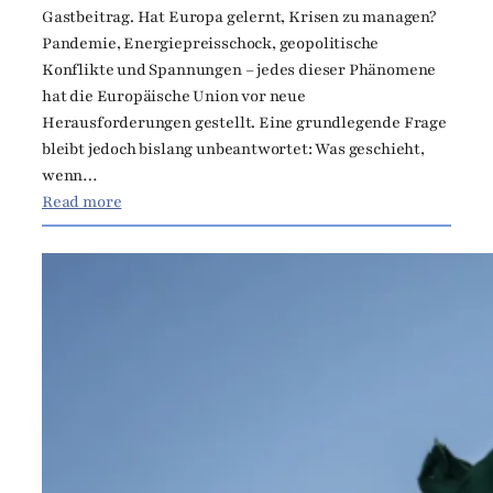
Gastbeitrag. Hat Europa gelernt, Krisen zu managen?
s
r
Pandemie, Energiepreisschock, geopolitische
F
e
Konflikte und Spannungen – jedes dieser Phänomene
r
z
hat die Europäische Union vor neue
e
i
Herausforderungen gestellt. Eine grundlegende Frage
e
d
bleibt jedoch bislang unbeantwortet: Was geschieht,
d
e
wenn…
o
n
:
Read more
m
t
E
i
o
n
n
v
e
L
i
r
e
F
g
t
O
i
t
R
e
e
E
u
r
F
n
t
E
d
o
u
K