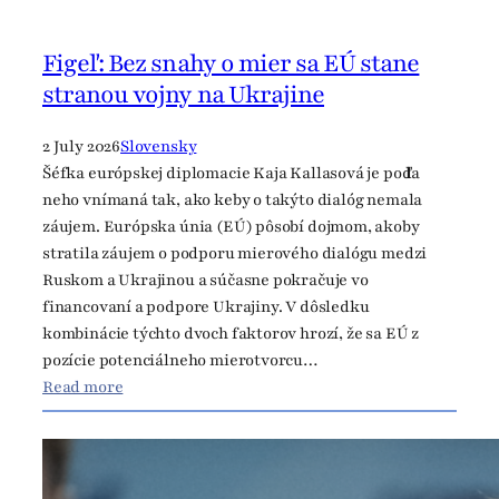
t
n
Figeľ: Bez snahy o mier sa EÚ stane
ý
stranou vojny na Ukrajine
p
r
e
2 July 2026
Slovensky
m
Šéfka európskej diplomacie Kaja Kallasová je podľa
i
neho vnímaná tak, ako keby o takýto dialóg nemala
e
záujem. Európska únia (EÚ) pôsobí dojmom, akoby
r
stratila záujem o podporu mierového dialógu medzi
.
Ruskom a Ukrajinou a súčasne pokračuje vo
P
financovaní a podpore Ukrajiny. V dôsledku
o
kombinácie týchto dvoch faktorov hrozí, že sa EÚ z
d
pozície potenciálneho mierotvorcu…
:
ľ
Read more
F
a
i
n
g
e
e
h