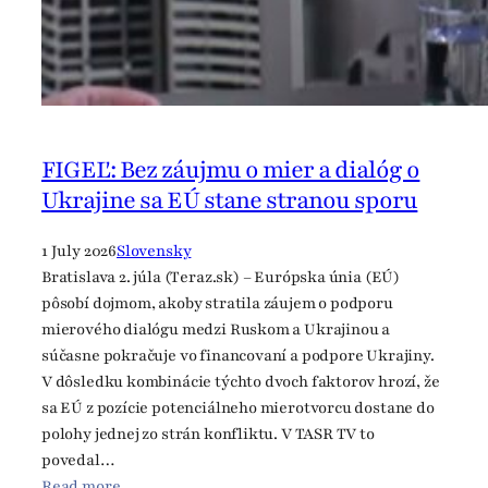
o
m
,
t
v
r
d
FIGEĽ: Bez záujmu o mier a dialóg o
í
Ukrajine sa EÚ stane stranou sporu
b
ý
1 July 2026
Slovensky
v
Bratislava 2. júla (Teraz.sk) – Európska únia (EÚ)
a
pôsobí dojmom, akoby stratila záujem o podporu
l
mierového dialógu medzi Ruskom a Ukrajinou a
ý
súčasne pokračuje vo financovaní a podpore Ukrajiny.
k
V dôsledku kombinácie týchto dvoch faktorov hrozí, že
o
sa EÚ z pozície potenciálneho mierotvorcu dostane do
m
polohy jednej zo strán konfliktu. V TASR TV to
i
povedal…
s
:
Read more