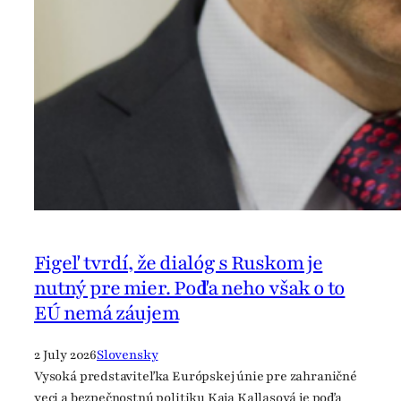
a
l
k
s
i
n
U
k
r
a
i
n
Figeľ tvrdí, že dialóg s Ruskom je
e
nutný pre mier. Podľa neho však o to
,
I
EÚ nemá záujem
t
M
2 July 2026
Slovensky
a
Vysoká predstaviteľka Európskej únie pre zahraničné
y
veci a bezpečnostnú politiku Kaja Kallasová je podľa