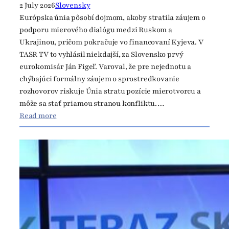
a
2 July 2026
Slovensky
U
Európska únia pôsobí dojmom, akoby stratila záujem o
k
podporu mierového dialógu medzi Ruskom a
r
Ukrajinou, pričom pokračuje vo financovaní Kyjeva. V
a
TASR TV to vyhlásil niekdajší, za Slovensko prvý
j
eurokomisár Ján Figeľ. Varoval, že pre nejednotu a
i
chýbajúci formálny záujem o sprostredkovanie
n
rozhovorov riskuje Únia stratu pozície mierotvorcu a
e
môže sa stať priamou stranou konfliktu.…
:
Read more
Ú
n
i
i
c
h
ý
b
a