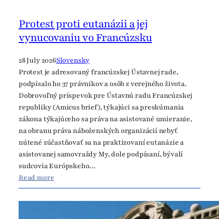
Protest proti eutanázii a jej
vynucovaniu vo Francúzsku
28 July 2026
Slovensky
Protest je adresovaný francúzskej Ústavnej rade,
podpísalo ho 37 právnikov a osôb z verejného života.
Dobrovoľný príspevok pre Ústavnú radu Francúzskej
republiky (Amicus brief), týkajúci sa preskúmania
zákona týkajúceho sa práva na asistované umieranie,
na obranu práva náboženských organizácií nebyť
nútené zúčastňovať sa na praktizovaní eutanázie a
asistovanej samovraždy My, dole podpísaní, bývalí
sudcovia Európskeho…
:
Read more
P
r
o