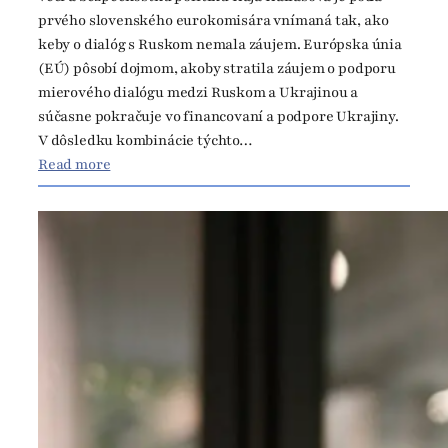
B
prvého slovenského eurokomisára vnímaná tak, ako
e
keby o dialóg s Ruskom nemala záujem. Európska únia
D
(EÚ) pôsobí dojmom, akoby stratila záujem o podporu
r
mierového dialógu medzi Ruskom a Ukrajinou a
a
súčasne pokračuje vo financovaní a podpore Ukrajiny.
w
V dôsledku kombinácie týchto…
n
:
Read more
i
F
n
i
t
g
o
e
C
ľ
o
t
n
v
f
r
l
d
i
í
c
,
t