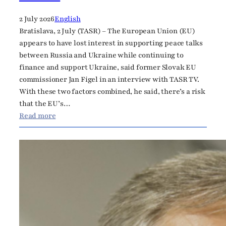
p
a
r
2 July 2026
English
n
v
Bratislava, 2 July (TASR) – The European Union (EU)
C
ý
appears to have lost interest in supporting peace talks
h
s
between Russia and Ukraine while continuing to
u
l
finance and support Ukraine, said former Slovak EU
r
o
commissioner Jan Figel in an interview with TASR TV.
c
v
With these two factors combined, he said, there’s a risk
h
e
that the EU’s…
n
:
Read more
s
F
k
i
ý
g
e
e
u
l
r
:
o
I
k
f
o
E