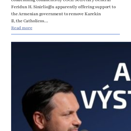
a
Feridun H. Sinirlioğlu apparently offering support to
n
the Armenian government to remove Karekin
c
II, the Catholicos…
ú
:
Read more
z
R
s
i
k
g
u
h
t
s
b
o
d
i
e
s
c
o