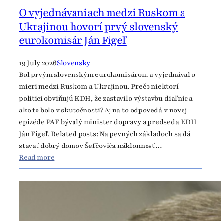
e
O vyjednávaniach medzi Ruskom a
c
Ukrajinou hovorí prvý slovenský
r
eurokomisár Ján Figeľ
e
t
19 July 2026
Slovensky
a
Bol prvým slovenským eurokomisárom a vyjednával o
r
mieri medzi Ruskom a Ukrajinou. Prečo niektorí
y
politici obviňujú KDH, že zastavilo výstavbu diaľníc a
g
ako to bolo v skutočnosti? Aj na to odpovedá v novej
e
epizéde PAF bývalý minister dopravy a predseda KDH
n
Ján Figeľ. Related posts: Na pevných základoch sa dá
e
stavať dobrý domov Šefčoviča náklonnosť…
r
:
Read more
a
O
l
v
a
y
p
j
p
e
a