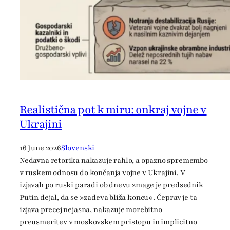
e
r
a
d
i
a
l
ó
g
Realistična pot k miru: onkraj vojne v
o
Ukrajini
U
k
16 June 2026
Slovenski
r
Nedavna retorika nakazuje rahlo, a opazno spremembo
a
v ruskem odnosu do končanja vojne v Ukrajini. V
j
izjavah po ruski paradi ob dnevu zmage je predsednik
i
Putin dejal, da se »zadeva bliža koncu«. Čeprav je ta
n
izjava precej nejasna, nakazuje morebitno
e
preusmeritev v moskovskem pristopu in implicitno
s