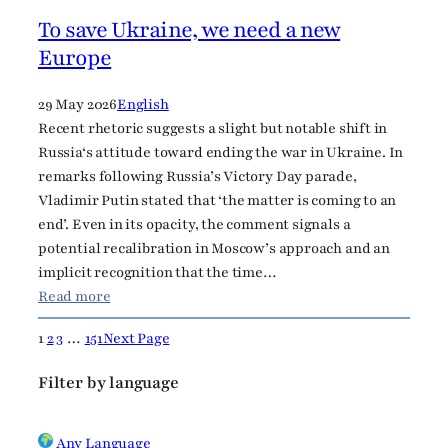
j
To save Ukraine, we need a new
i
Europe
n
i
29 May 2026
English
Recent rhetoric suggests a slight but notable shift in
Russia‘s attitude toward ending the war in Ukraine. In
remarks following Russia’s Victory Day parade,
Vladimir Putin stated that ‘the matter is coming to an
end’. Even in its opacity, the comment signals a
potential recalibration in Moscow’s approach and an
implicit recognition that the time…
:
Read more
T
1
2
3
…
151
Next Page
o
s
Filter by language
a
v
e
Any Language