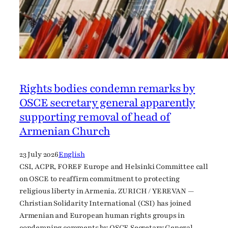
j
e
j
v
y
n
u
Rights bodies condemn remarks by
c
OSCE secretary general apparently
o
supporting removal of head of
v
Armenian Church
a
n
23 July 2026
English
i
CSI, ACPR, FOREF Europe and Helsinki Committee call
u
on OSCE to reaffirm commitment to protecting
v
religious liberty in Armenia. ZURICH / YEREVAN —
o
Christian Solidarity International (CSI) has joined
F
Armenian and European human rights groups in
r
condemning comments by OSCE Secretary General