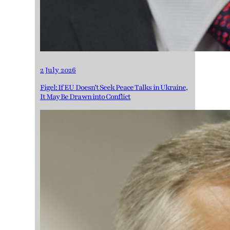
2 July 2026
Figel: If EU Doesn’t Seek Peace Talks in Ukraine,
It May Be Drawn into Conflict