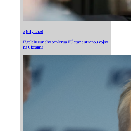
2 July 2026
Figeľ: Bez snahy o mier sa EÚ stane stranou vojny
na Ukrajine