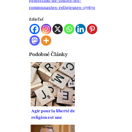
protection-de-toutes-les-
communautes-religieuses-173670
Zdieľať
Podobné Články
Agir pour la liberté de
religion est une
obligation morale