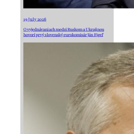
19 July 2026
O vyjednávaniach medzi Ruskom a Ukrajinou
hovorí prvý slovenský eurokomisár Ján Figeľ