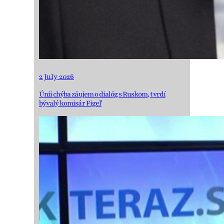
2 July 2026
Únii chýba záujem o dialóg s Ruskom, tvrdí
bývalý komisár Figeľ