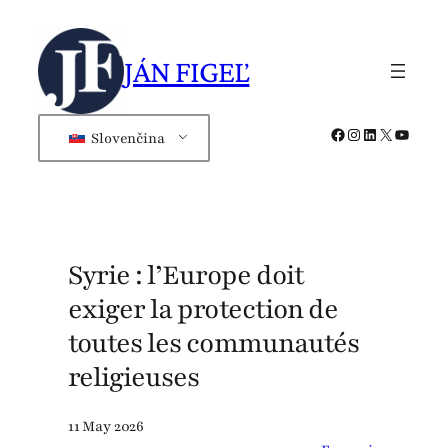
Skip
to
JÁN FIGEĽ
content
Facebook
Instagram
LinkedIn
X
YouTub
Slovenčina
Syrie : l’Europe doit
exiger la protection de
toutes les communautés
religieuses
11 May 2026