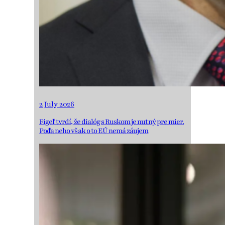
2 July 2026
Figeľ tvrdí, že dialóg s Ruskom je nutný pre mier.
Podľa neho však o to EÚ nemá záujem