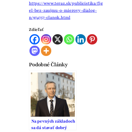
https://www.teraz.sk/publicistika/fig
el-bez-zaujmu-o-mierovy-dialog-
n/974757-clanok.html
Zdieľať
Podobné Články
Na pevných základoch
sa dá stavať dobrý