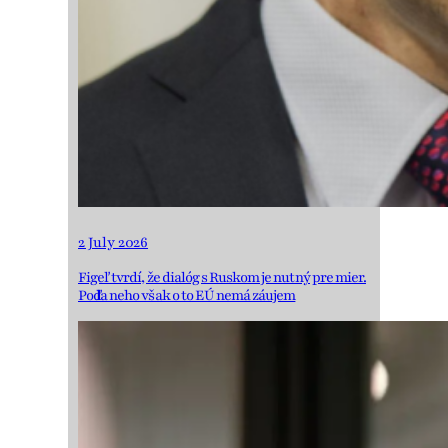
2 July 2026
Figeľ tvrdí, že dialóg s Ruskom je nutný pre mier.
Podľa neho však o to EÚ nemá záujem