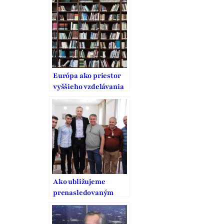
vodcovského typu
Európa ako priestor
vyššieho vzdelávania
a Slovensko
Ako ubližujeme
prenasledovaným
kresťanom?
Ľahostajnosťou,