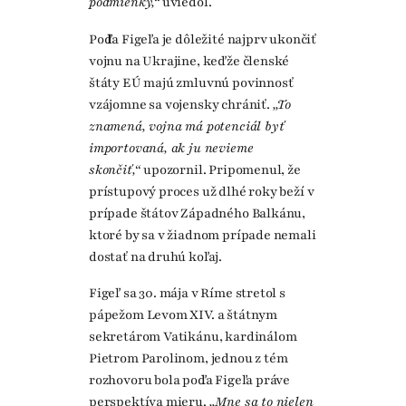
podmienky,“
uviedol.
Podľa Figeľa je dôležité najprv ukončiť
vojnu na Ukrajine, keďže členské
štáty EÚ majú zmluvnú povinnosť
vzájomne sa vojensky chrániť.
„To
znamená, vojna má potenciál byť
importovaná, ak ju nevieme
skončiť,“
upozornil. Pripomenul, že
prístupový proces už dlhé roky beží v
prípade štátov Západného Balkánu,
ktoré by sa v žiadnom prípade nemali
dostať na druhú koľaj.
Figeľ sa 30. mája v Ríme stretol s
pápežom Levom XIV. a štátnym
sekretárom Vatikánu, kardinálom
Pietrom Parolinom, jednou z tém
rozhovoru bola podľa Figeľa práve
perspektíva mieru.
„Mne sa to nielen