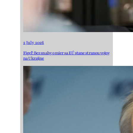
2 July 2026
Figeľ: Bez snahy o mier sa EÚ stane stranou vojny
na Ukrajine