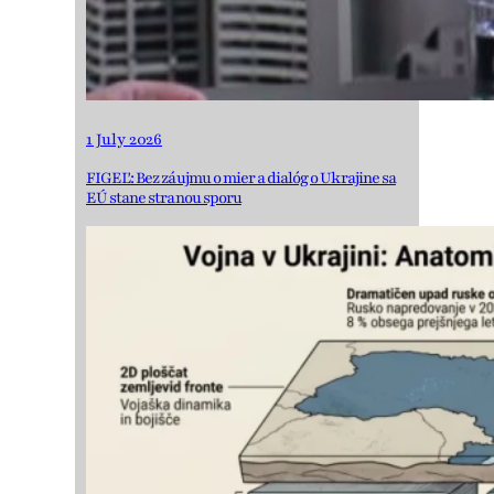
1 July 2026
FIGEĽ: Bez záujmu o mier a dialóg o Ukrajine sa
EÚ stane stranou sporu