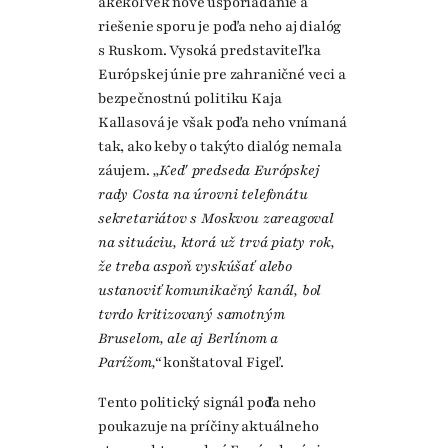
akékoľvek nové usporiadanie a
riešenie sporu je podľa neho aj dialóg
s Ruskom. Vysoká predstaviteľka
Európskej únie pre zahraničné veci a
bezpečnostnú politiku Kaja
Kallasová je však podľa neho vnímaná
tak, ako keby o takýto dialóg nemala
záujem.
„Keď predseda Európskej
rady Costa na úrovni telefonátu
sekretariátov s Moskvou zareagoval
na situáciu, ktorá už trvá piaty rok,
že treba aspoň vyskúšať alebo
ustanoviť komunikačný kanál, bol
tvrdo kritizovaný samotným
Bruselom, ale aj Berlínom a
Parížom,“
konštatoval Figeľ.
Tento politický signál podľa neho
poukazuje na príčiny aktuálneho