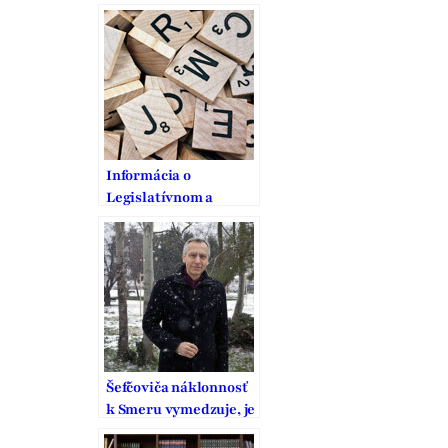
domov
Informácia o
Legislatívnom a
pracovnom programe
Európskej komisie na
rok 2007
Šefčoviča náklonnosť
k Smeru vymedzuje, je
to pritom strana