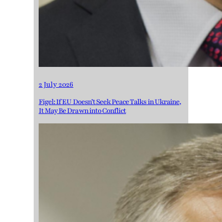
2 July 2026
Figel: If EU Doesn’t Seek Peace Talks in Ukraine,
It May Be Drawn into Conflict