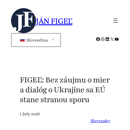
Skip
to
JÁN FIGEĽ
content
Facebook
Instagram
LinkedIn
X
YouTub
Slovenčina
FIGEĽ: Bez záujmu o mier
a dialóg o Ukrajine sa EÚ
stane stranou sporu
1 July 2026
Slovensky