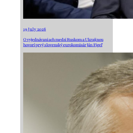
19 July 2026
O vyjednávaniach medzi Ruskom a Ukrajinou
hovorí prvý slovenský eurokomisár Ján Figeľ