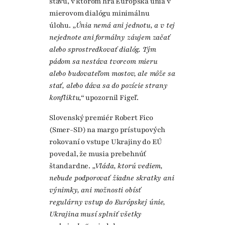
stavu, v ktorom hrá Európska únia v
mierovom dialógu minimálnu
úlohu.
„Únia nemá ani jednotu, a v tej
nejednote ani formálny záujem začať
alebo sprostredkovať dialóg. Tým
pádom sa nestáva tvorcom mieru
alebo budovateľom mostov, ale môže sa
stať, alebo dáva sa do pozície strany
konfliktu,“
upozornil Figeľ.
Slovenský premiér Robert Fico
(Smer-SD) na margo prístupových
rokovaní o vstupe Ukrajiny do EÚ
povedal, že musia prebehnúť
štandardne.
„Vláda, ktorú vediem,
nebude podporovať žiadne skratky ani
výnimky, ani možnosti obísť
regulárny vstup do Európskej únie,
Ukrajina musí splniť všetky