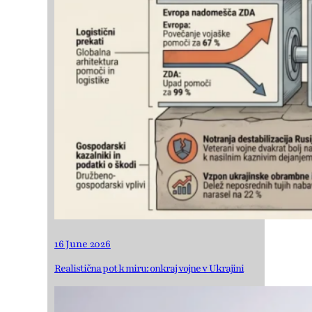
16 June 2026
Realistična pot k miru: onkraj vojne v Ukrajini