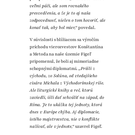
veľmi páči, ale som rovnakého
presvedčenia, a že je to aj naša
zodpovednosť, nielen o tom hovoriť, ale
konať tak, aby bol mier,“
povedal.
V súvislosti s blížiacom sa výročím
príchodu vierozvestcov Konštantína
a Metoda na naše územie Figeľ
pripomenul, že boli aj mimoriadne
schopnými diplomatmi.
„Prišli z
východu, zo Solúna, od vtedajšieho
cisára Michala z Východorímskej ríše.
Ale liturgické knihy a reč, ktorú
zaviedli, išli dať schváliť na západ, do
Ríma. Je to ukážka tej jednoty, ktorá
dnes v Európe chýba. Aj diplomacie,
istého majstrovstva, nie v konflikte
nažívať, ale v jednote,“
uzavrel Figeľ.