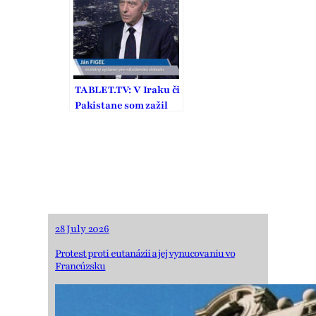
nevedomosťou a
strachom
TABLET.TV: V Iraku či
Pakistane som zažil
ťažké situácie, aj
osobné riziko
28 July 2026
Protest proti eutanázii a jej vynucovaniu vo
Francúzsku