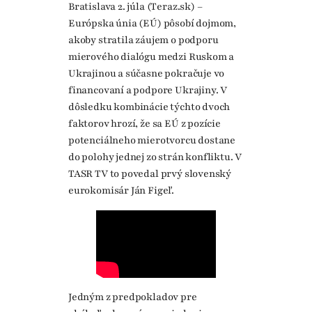
Bratislava 2. júla (Teraz.sk) –
Európska únia (EÚ) pôsobí dojmom,
akoby stratila záujem o podporu
mierového dialógu medzi Ruskom a
Ukrajinou a súčasne pokračuje vo
financovaní a podpore Ukrajiny. V
dôsledku kombinácie týchto dvoch
faktorov hrozí, že sa EÚ z pozície
potenciálneho mierotvorcu dostane
do polohy jednej zo strán konfliktu. V
TASR TV to povedal prvý slovenský
eurokomisár Ján Figeľ.
Jedným z predpokladov pre