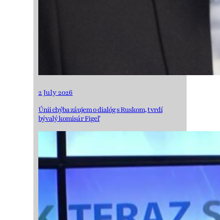
2 July 2026
Únii chýba záujem o dialóg s Ruskom, tvrdí
bývalý komisár Figeľ