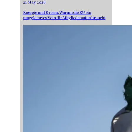
21 May 2026
Energie und Krisen: Warum die EU ein
umgekehrtes Veto für Mitgliedstaaten braucht