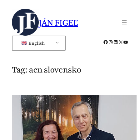
Skip
to
JÁN FIGEĽ
content
Facebook
Instagram
LinkedIn
X
YouTub
English
Tag:
acn slovensko