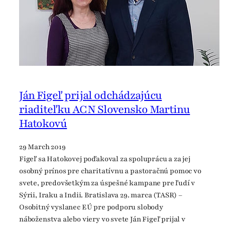
Ján Figeľ prijal odchádzajúcu
riaditeľku ACN Slovensko Martinu
Hatokovú
29 March 2019
Figeľ sa Hatokovej poďakoval za spoluprácu a za jej
osobný prínos pre charitatívnu a pastoračnú pomoc vo
svete, predovšetkým za úspešné kampane pre ľudí v
Sýrii, Iraku a Indii. Bratislava 29. marca (TASR) –
Osobitný vyslanec EÚ pre podporu slobody
náboženstva alebo viery vo svete Ján Figeľ prijal v