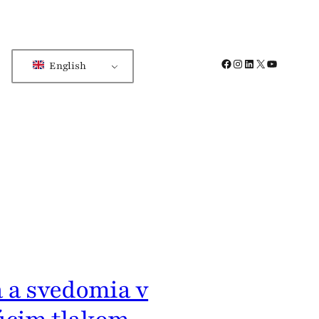
Facebook
Instagram
LinkedIn
X
YouTube
English
a a svedomia v