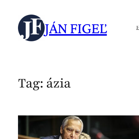
Skip
to
JÁN FIGEĽ
content
Tag:
ázia
J