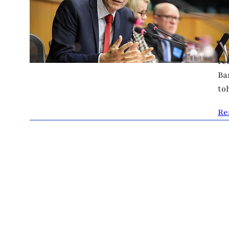
j
17
Os
re
Ba
to
Re