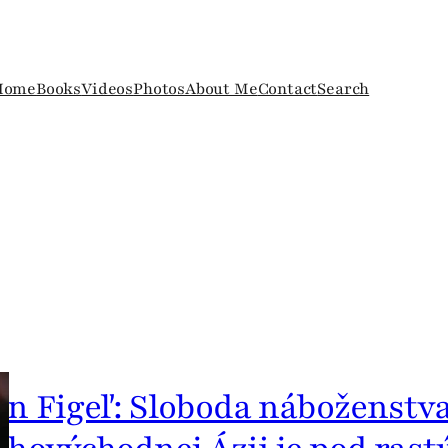
Home
Books
Videos
Photos
About Me
Contact
Search
án Figeľ: Sloboda náboženstv