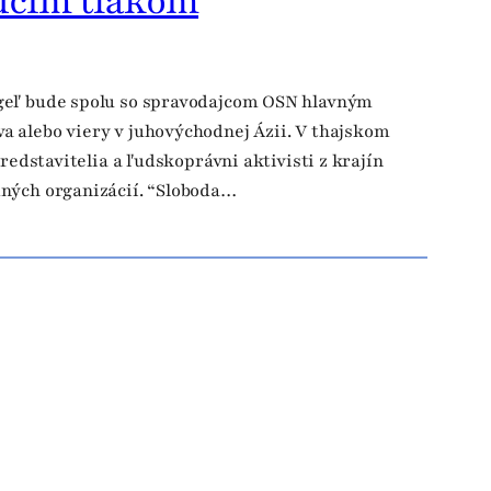
túcim tlakom
igeľ bude spolu so spravodajcom OSN hlavným
a alebo viery v juhovýchodnej Ázii. V thajskom
redstavitelia a ľudskoprávni aktivisti z krajín
dných organizácií. “Sloboda…