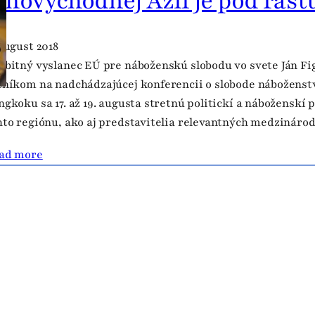
uhovýchodnej Ázii je pod ras
 August 2018
obitný vyslanec EÚ pre náboženskú slobodu vo svete Ján F
čníkom na nadchádzajúcej konferencii o slobode náboženstv
ngkoku sa 17. až 19. augusta stretnú politickí a náboženskí p
hto regiónu, ako aj predstavitelia relevantných medzináro
ad more