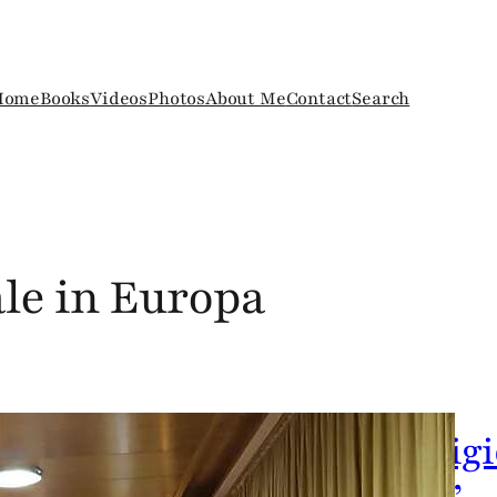
Home
Books
Videos
Photos
About Me
Contact
Search
ale in Europa
’inviato UE sulla libertà relig