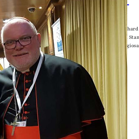
ristiani centrale in Europa”
November 2017
inviato UE per la libertà religiosa con il Cardinale Reinh
TTÀ DEL VATICANO , 06 novembre, 2017 / 9:00 AM (ACI Stamp
sponsabile. Il rafforzamento del tema della libertà religiosa,
ropea, ma anche al suo…
ad more