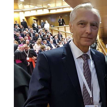
c
6 
L’
CI
re
Eu
Re