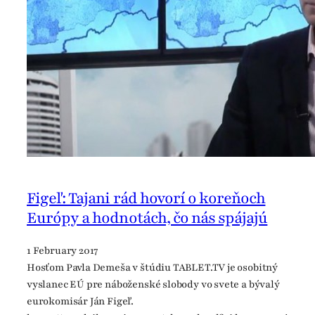
Figeľ: Tajani rád hovorí o koreňoch
Európy a hodnotách, čo nás spájajú
1 February 2017
Hosťom Pavla Demeša v štúdiu TABLET.TV je osobitný
vyslanec EÚ pre náboženské slobody vo svete a bývalý
eurokomisár Ján Figeľ.