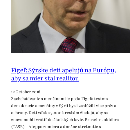
Figeľ: Sýrske deti apelujú na Európu,
aby sa mier stal realitou
12 October 2016
Zaobchádzanie s menšinami je podľa Figeľa testom
demokracie a menšiny v Sýrii by si zaslúžili viac práv a
ochrany. Deti vďaka 3.000 kresbám žiadajú, aby sa
znovu mohli vrátiť do školských lavíc. Brusel 11. októbra
(TASR) – Aleppo zomiera a dnešné stretnutie s