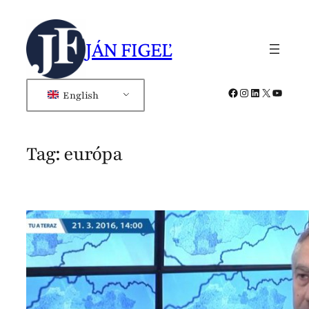
Skip
to
JÁN FIGEĽ
content
Facebook
Instagram
LinkedIn
X
YouTub
English
Tag:
európa