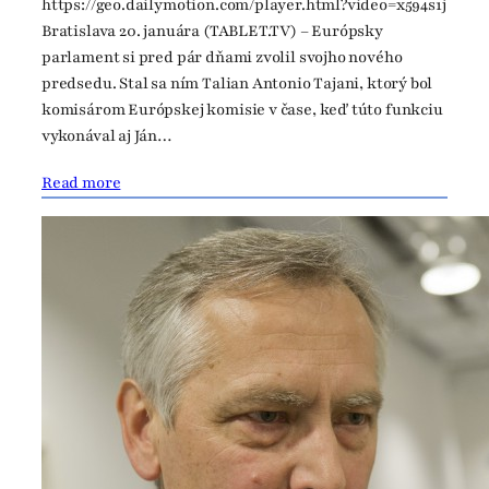
https://geo.dailymotion.com/player.html?video=x594s1j
Bratislava 20. januára (TABLET.TV) – Európsky
parlament si pred pár dňami zvolil svojho nového
predsedu. Stal sa ním Talian Antonio Tajani, ktorý bol
komisárom Európskej komisie v čase, keď túto funkciu
vykonával aj Ján…
Read more