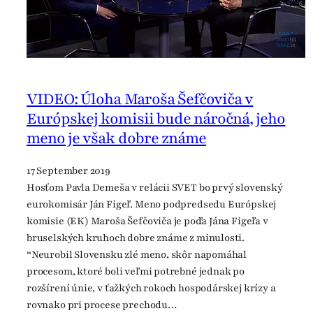
VIDEO: Úloha Maroša Šefčoviča v
Európskej komisii bude náročná, jeho
meno je však dobre známe
17 September 2019
Hosťom Pavla Demeša v relácii SVET bo prvý slovenský
eurokomisár Ján Figeľ. Meno podpredsedu Európskej
komisie (EK) Maroša Šefčoviča je podľa Jána Figeľa v
bruselských kruhoch dobre známe z minulosti.
“Neurobil Slovensku zlé meno, skôr napomáhal
procesom, ktoré boli veľmi potrebné jednak po
rozšírení únie, v ťažkých rokoch hospodárskej krízy a
rovnako pri procese prechodu…