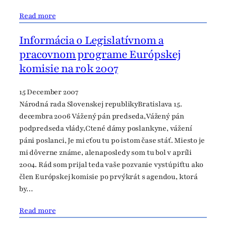
Read more
Informácia o Legislatívnom a
pracovnom programe Európskej
komisie na rok 2007
15 December 2007
Národná rada Slovenskej republikyBratislava 15.
decembra 2006 Vážený pán predseda,Vážený pán
podpredseda vlády,Ctené dámy poslankyne, vážení
páni poslanci, Je mi cťou tu po istom čase stáť. Miesto je
mi dôverne známe, alenaposledy som tu bol v apríli
2004. Rád som prijal teda vaše pozvanie vystúpiťtu ako
člen Európskej komisie po prvýkrát s agendou, ktorá
by…
Read more