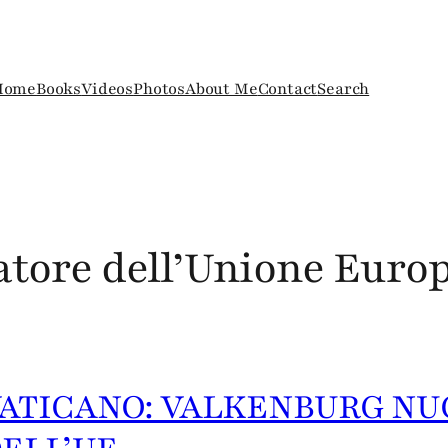
Home
Books
Videos
Photos
About Me
Contact
Search
tore dell’Unione Euro
ATICANO: VALKENBURG N