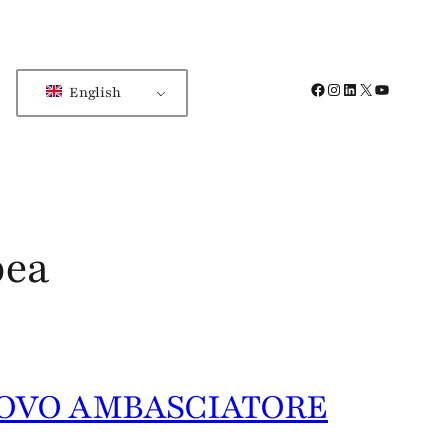
Facebook
Instagram
LinkedIn
X
YouTube
English
pea
UOVO AMBASCIATORE