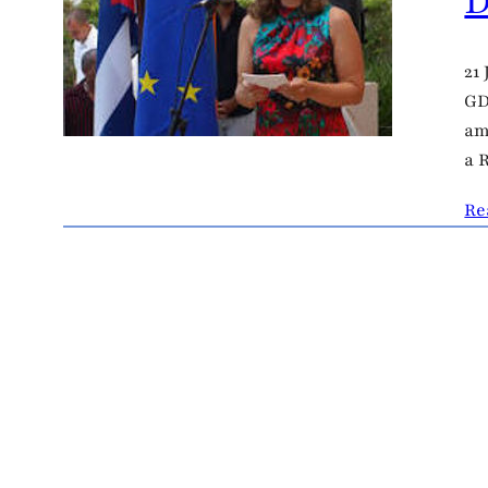
D
21
GD
am
a 
Re