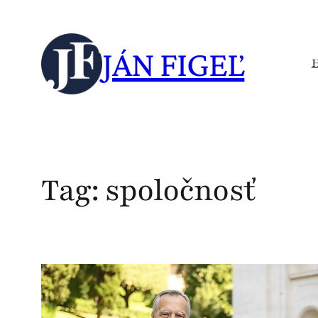
Skip
to
JÁN FIGEĽ
content
Tag:
spoločnosť
D