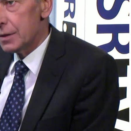
štyroch predložených zákonov, ktorý by sprísňoval
991535230873563/?ref=embed_video&t=2 Figeľ