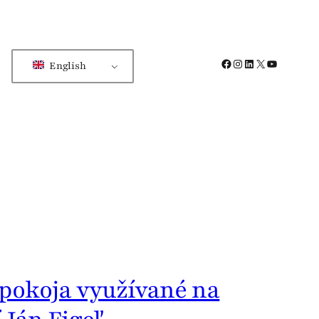
Facebook
Instagram
LinkedIn
X
YouTube
English
 pokoja využívané na