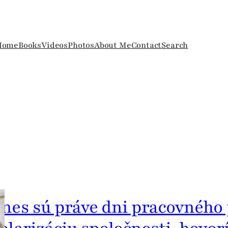
Home
Books
Videos
Photos
About Me
Contact
Search
nes sú práve dni pracovného