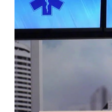
pr
in
pr
Re