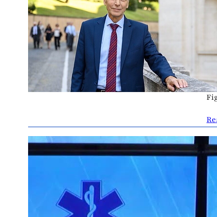
p
13
Má
po
V 
ot
Fi
Re
V
1 
Po
pr