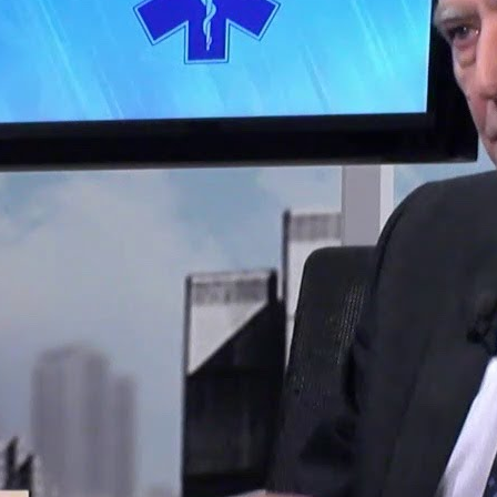
ejavili veľmi veľa pokrytectva, keď neschváli ani jeden zo 
terrupcie https://www.facebook.com/jan.figel.90/videos/2
ipomína, že sme okrem…
ad more