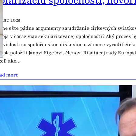
olarizáciu spoločnosti, hovorí
 June 2025
me ešte pádne argumenty za udržanie cirkevných sviatkov
koja v čoraz viac sekularizovanej spoločnosti? Aký proces b
súvislosti so spoločenskou diskusiou o zámere vyradiť ci
ázok položili Jánovi Figeľovi, členovi Riadiacej rady Európ
geľ, ako…
ad more
 zodpovednej spoločnosti platí 
October 2019
litik Ján Figeľ sa v krátkom videu vrátil k udalostiam minu
ejavila vzopätie a nadšenie pre ochranu života a kultúru živ