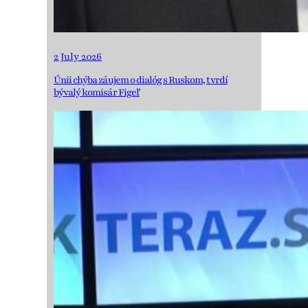
2 July 2026
Únii chýba záujem o dialóg s Ruskom, tvrdí
bývalý komisár Figeľ