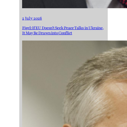
2 July 2026
Figel: If EU Doesn’t Seek Peace Talks in Ukraine,
It May Be Drawn into Conflict