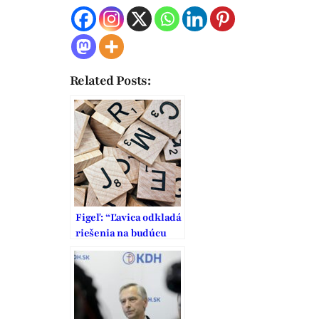
Related Posts:
Figeľ: “Ľavica odkladá
riešenia na budúcu
vládu”