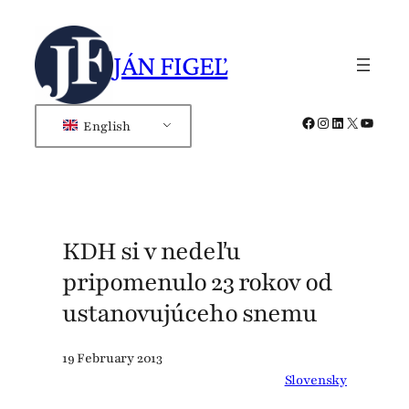
Skip
to
JÁN FIGEĽ
content
Facebook
Instagram
LinkedIn
X
YouTub
English
KDH si v nedeľu
pripomenulo 23 rokov od
ustanovujúceho snemu
19 February 2013
Slovensky