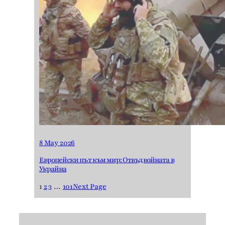
8 May 2026
Европейски път към мир: Отвъд войната в
Украйна
1
2
3
…
101
Next Page