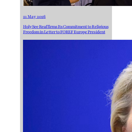
21 May 2026
Holy See Reaffirms Its Commitment to Religious
Freedom in Letter to FOREF Europe President