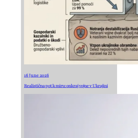
16 June 2026
Realistična pot k miru: onkraj vojne v Ukrajini