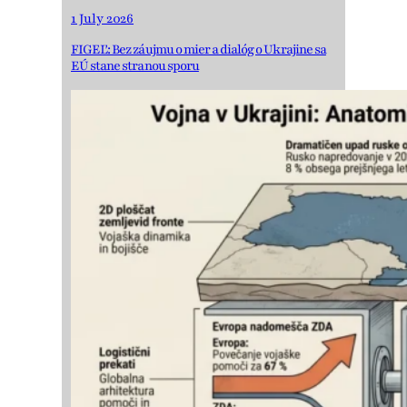
1 July 2026
FIGEĽ: Bez záujmu o mier a dialóg o Ukrajine sa
EÚ stane stranou sporu