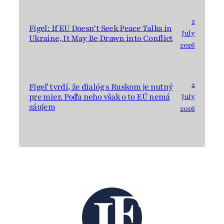
2
Figel: If EU Doesn’t Seek Peace Talks in
July
Ukraine, It May Be Drawn into Conflict
2026
2
Figeľ tvrdí, že dialóg s Ruskom je nutný
pre mier. Podľa neho však o to EÚ nemá
July
záujem
2026