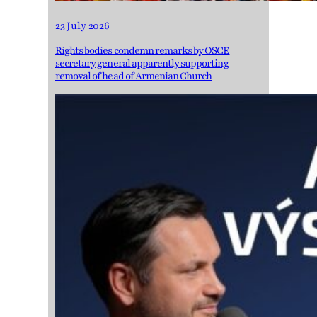
23 July 2026
Rights bodies condemn remarks by OSCE
secretary general apparently supporting
removal of head of Armenian Church