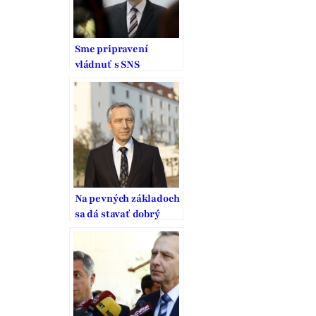
Sme pripravení
vládnuť s SNS
Na pevných základoch
sa dá stavať dobrý
domov