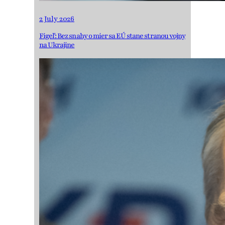
2 July 2026
Figeľ: Bez snahy o mier sa EÚ stane stranou vojny
na Ukrajine