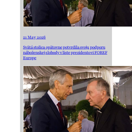
21 May 2026
Svätá stolica opätovne potvrdila svoju podporu
náboženskej slobody v liste prezidentovi FOREF
Europe