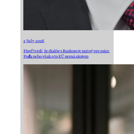
2 July 2026
Figeľ tvrdí, že dialóg s Ruskom je nutný pre mier.
Podľa neho však o to EÚ nemá záujem