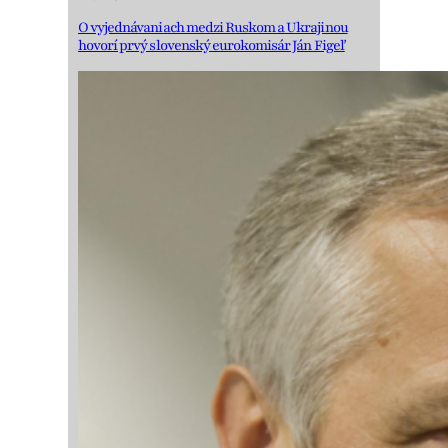
O vyjednávaniach medzi Ruskom a Ukrajinou
hovorí prvý slovenský eurokomisár Ján Figeľ