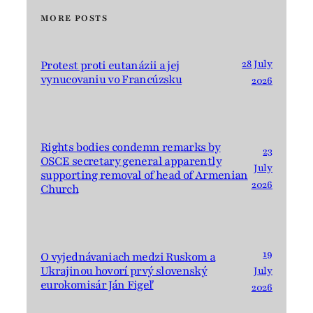
MORE POSTS
28 July
Protest proti eutanázii a jej
vynucovaniu vo Francúzsku
2026
Rights bodies condemn remarks by
23
OSCE secretary general apparently
July
supporting removal of head of Armenian
2026
Church
19
O vyjednávaniach medzi Ruskom a
Ukrajinou hovorí prvý slovenský
July
eurokomisár Ján Figeľ
2026