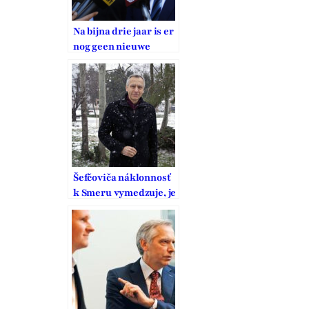
Na bijna drie jaar is er
nog geen nieuwe
speciale EU-gezant
voor
godsdienstvrijheid.
‘De koopman wint het
te vaak’
Šefčoviča náklonnosť
k Smeru vymedzuje, je
to pritom strana
vodcovského typu