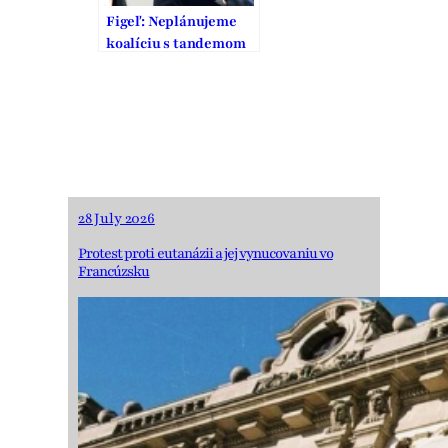
Figeľ: Neplánujeme
koalíciu s tandemom
Široký – Fico
28 July 2026
Protest proti eutanázii a jej vynucovaniu vo
Francúzsku