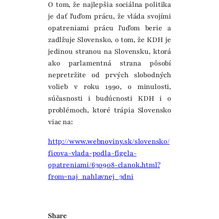
O tom, že najlepšia sociálna politika
je dať ľuďom prácu, že vláda svojími
opatreniami prácu ľuďom berie a
zadlžuje Slovensko, o tom, že KDH je
jedinou stranou na Slovensku, ktorá
ako parlamentná strana pôsobí
nepretržite od prvých slobodných
volieb v roku 1990, o minulosti,
súčasnosti i budúcnosti KDH i o
problémoch, ktoré trápia Slovensko
viac na:
http://www.webnoviny.sk/slovensko/
ficova-vlada-podla-figela-
opatreniami/630908-clanok.html?
from=naj_nahlavnej_3dni
Share