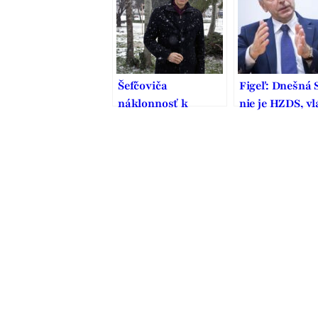
Šefčoviča
Figeľ: Dnešná 
náklonnosť k
nie je HZDS, vl
Smeru vymedzuje,
ňou by bola lep
je to pritom strana
ako so Smero
vodcovského typu