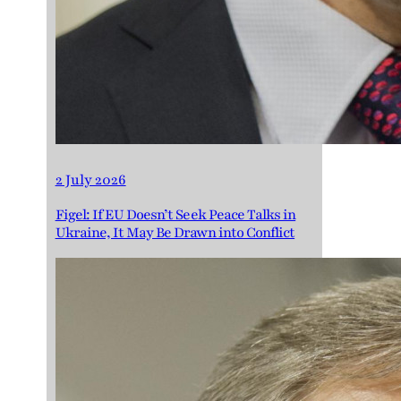
2 July 2026
Figel: If EU Doesn’t Seek Peace Talks in
Ukraine, It May Be Drawn into Conflict