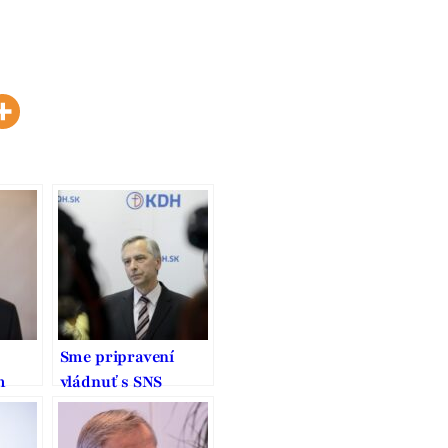
Sme pripravení
m
vládnuť s SNS
ček