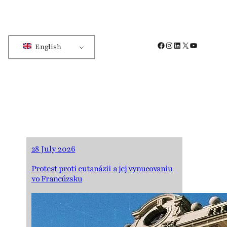
Facebook
Instagram
LinkedIn
X
YouTube
English
28 July 2026
Protest proti eutanázii a jej vynucovaniu
vo Francúzsku