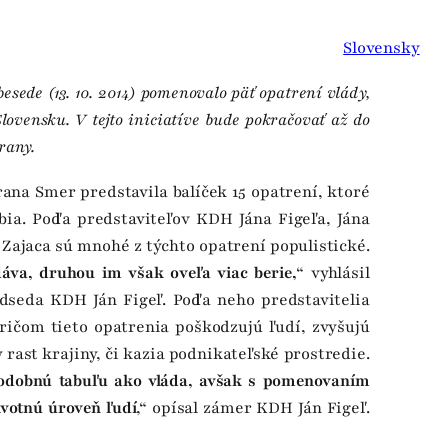
Slovensky
esede (13. 10. 2014) pomenovalo päť opatrení vlády,
lovensku. V tejto iniciatíve bude pokračovať až do
rany.
na Smer predstavila balíček 15 opatrení, ktoré
ia. Podľa predstaviteľov KDH Jána Figeľa, Jána
Zajaca sú mnohé z týchto opatrení populistické.
va, druhou im však oveľa viac berie,
“ vyhlásil
dseda KDH Ján Figeľ. Podľa neho predstavitelia
ričom tieto opatrenia poškodzujú ľudí, zvyšujú
rast krajiny, či kazia podnikateľské prostredie.
podobnú tabuľu ako vláda, avšak s pomenovaním
ivotnú úroveň ľudí
,“ opísal zámer KDH Ján Figeľ.