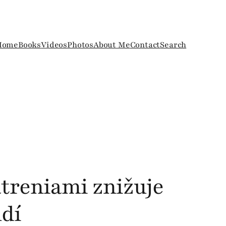
Home
Books
Videos
Photos
About Me
Contact
Search
atreniami znižuje
udí