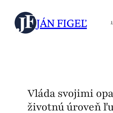
Skip
to
JÁN FIGEĽ
content
Vláda svojimi op
životnú úroveň ľ