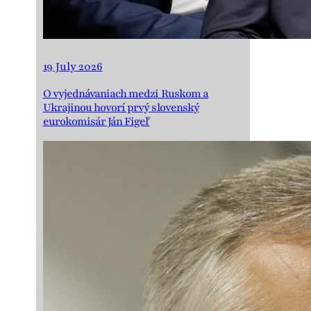
19 July 2026
O vyjednávaniach medzi Ruskom a
Ukrajinou hovorí prvý slovenský
eurokomisár Ján Figeľ