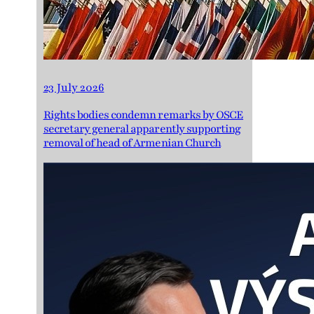
23 July 2026
Rights bodies condemn remarks by OSCE
secretary general apparently supporting
removal of head of Armenian Church