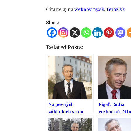
Čítajte aj na
webnoviny.sk
,
teraz.sk
Share
Related Posts:
Na pevných
Figeľ: Ľudia
základoch sa dá
rozhodnú, či i
stavať dobrý domov
nevadí alobalí