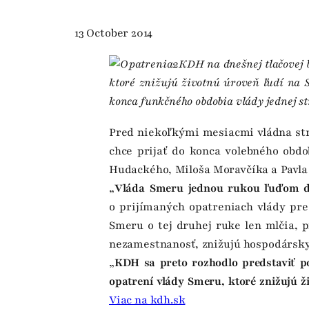
13 October 2014
KDH na dnešnej tlačovej b
ktoré znižujú životnú úroveň ľudí na S
konca funkčného obdobia vlády jednej st
Pred niekoľkými mesiacmi vládna stra
chce prijať do konca volebného obdob
Hudackého, Miloša Moravčíka a Pavla 
„
Vláda Smeru jednou rukou ľuďom dá
o prijímaných opatreniach vlády pre
Smeru o tej druhej ruke len mlčia, p
nezamestnanosť, znižujú hospodársky 
„
KDH sa preto rozhodlo predstaviť 
opatrení vlády Smeru, ktoré znižujú ž
Viac na kdh.sk