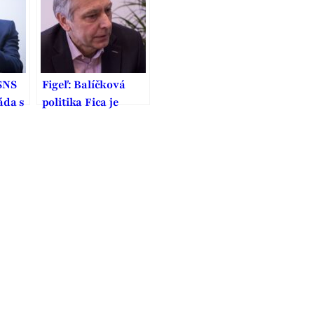
SNS
Figeľ: Balíčková
áda s
politika Fica je
šia
karikatúrou
m
sociálneho štátu