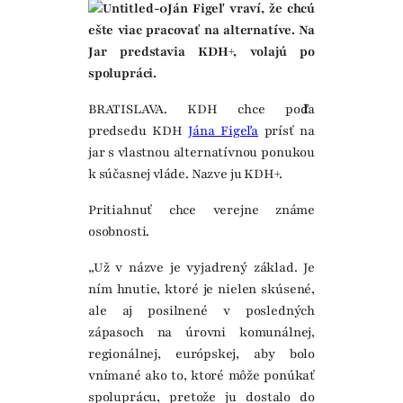
Ján Figeľ vraví, že chcú
ešte viac pracovať na alternatíve. Na
Jar predstavia KDH+, volajú po
spolupráci.
BRATISLAVA. KDH chce podľa
predsedu KDH
Jána Figeľa
prísť na
jar s vlastnou alternatívnou ponukou
k súčasnej vláde. Nazve ju KDH+.
Pritiahnuť chce verejne známe
osobnosti.
„Už v názve je vyjadrený základ. Je
ním hnutie, ktoré je nielen skúsené,
ale aj posilnené v posledných
zápasoch na úrovni komunálnej,
regionálnej, európskej, aby bolo
vnímané ako to, ktoré môže ponúkať
spoluprácu, pretože ju dostalo do