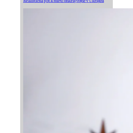
Realistična pot k miru: onkraj vojne v Ukrajini