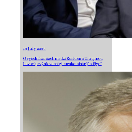
19 July 2026
O vyjednávaniach medzi Ruskom a Ukrajinou
hovorí prvý slovenský eurokomisár Ján Figeľ