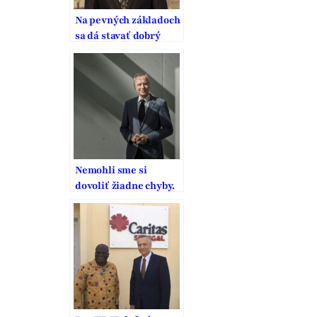
Na pevných základoch
sa dá stavať dobrý
domov
Nemohli sme si
dovoliť žiadne chyby.
To, čo zaplatili
generácie pred nami,
je výzva na našu
zodpovednosť