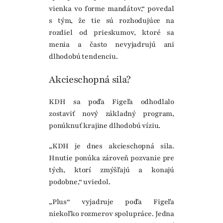
vienka vo forme mandátov,“ povedal
s tým, že tie sú rozhodujúce na
rozdiel od prieskumov, ktoré sa
menia a často nevyjadrujú ani
dlhodobú tendenciu.
Akcieschopná sila?
KDH sa podľa Figeľa odhodlalo
zostaviť nový základný program,
ponúknuť krajine dlhodobú víziu.
„KDH je dnes akcieschopná sila.
Hnutie ponúka zároveň pozvanie pre
tých, ktorí zmýšľajú a konajú
podobne,“ uviedol.
„Plus“ vyjadruje podľa Figeľa
niekoľko rozmerov spolupráce. Jedna