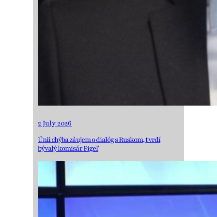
2 July 2026
Únii chýba záujem o dialóg s Ruskom, tvrdí
bývalý komisár Figeľ