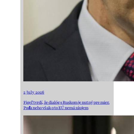
2 July 2026
Figeľ tvrdí, že dialóg s Ruskom je nutný pre mier.
Podľa neho však o to EÚ nemá záujem