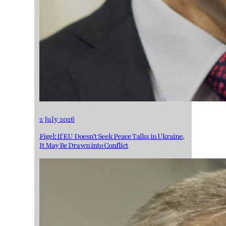
2 July 2026
Figel: If EU Doesn’t Seek Peace Talks in Ukraine,
It May Be Drawn into Conflict