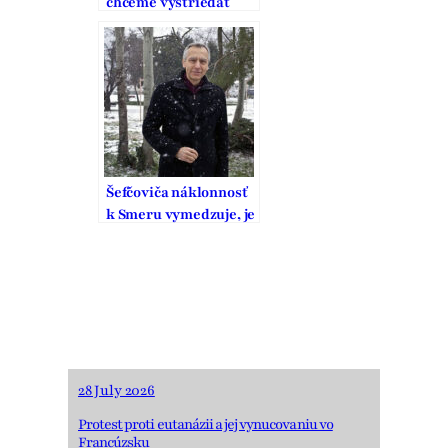
chceme vystriedať
Smer
Šefčoviča náklonnosť
k Smeru vymedzuje, je
to pritom strana
vodcovského typu
28 July 2026
Protest proti eutanázii a jej vynucovaniu vo
Francúzsku