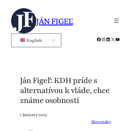
Skip
to
JÁN FIGEĽ
content
Facebook
Instagram
LinkedIn
X
YouTub
English
Ján Figeľ: KDH príde s
alternatívou k vláde, chce
známe osobnosti
7 January 2015
Slovensky