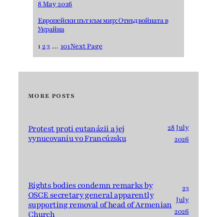
8 May 2026
Европейски път към мир: Отвъд войната в
Украйна
1
2
3
…
101
Next Page
MORE POSTS
28 July
Protest proti eutanázii a jej
vynucovaniu vo Francúzsku
2026
Rights bodies condemn remarks by
23
OSCE secretary general apparently
July
supporting removal of head of Armenian
2026
Church