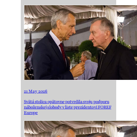
21 May 2026
Svätá stolica opätovne potvrdila svoju podporu
náboženskej slobody v liste prezidentovi FOREF
Europe