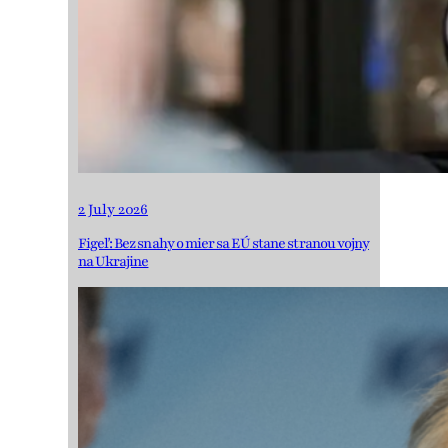
2 July 2026
Figeľ: Bez snahy o mier sa EÚ stane stranou vojny
na Ukrajine