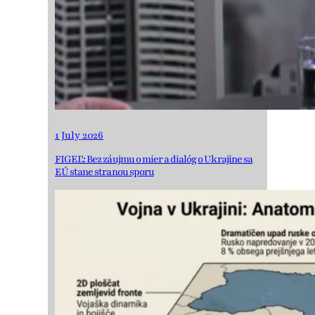
1 July 2026
FIGEĽ: Bez záujmu o mier a dialóg o Ukrajine sa
EÚ stane stranou sporu