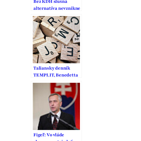
Bez KDH slušná
alternatíva nevznikne
Taliansky denník
TEMPI.IT, Benedetta
Frigerio sa pýta Jána
Figeľa
Figeľ: Vo vláde