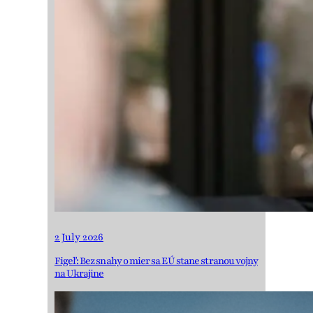
2 July 2026
Figeľ: Bez snahy o mier sa EÚ stane stranou vojny
na Ukrajine