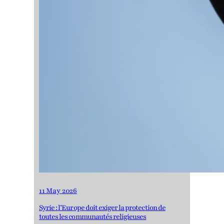
11 May 2026
Syrie : l’Europe doit exiger la protection de
toutes les communautés religieuses