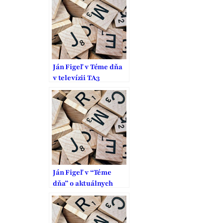
Ján Figeľ v Téme dňa
v televízii TA3
Ján Figeľ v “Téme
dňa” o aktuálnych
témach