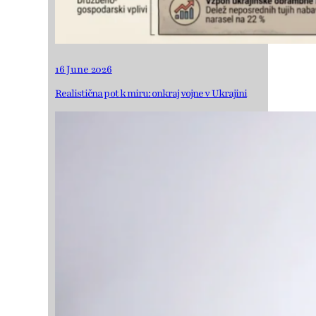
16 June 2026
Realistična pot k miru: onkraj vojne v Ukrajini