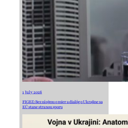
1 July 2026
FIGEĽ: Bez záujmu o mier a dialóg o Ukrajine sa
EÚ stane stranou sporu