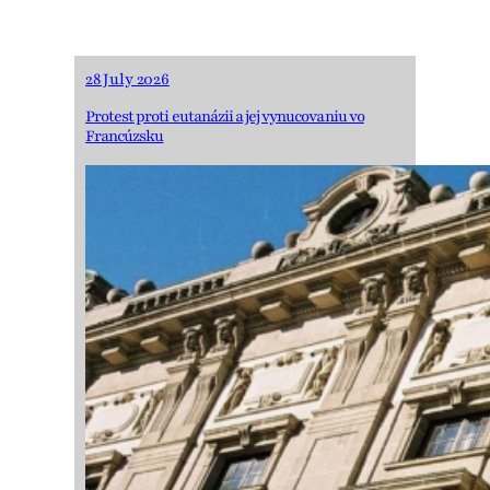
28 July 2026
Protest proti eutanázii a jej vynucovaniu vo
Francúzsku