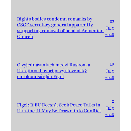
Rights bodies condemn remarks by
23
OSCE secretary general apparently
July
supporting removal of head of Armenian
2026
Church
19
O vyjednávaniach medzi Ruskom a
Ukrajinou hovorí prvý slovenský
July
eurokomisár Ján Figeľ
2026
2
Figel: If EU Doesn’t Seek Peace Talks in
July
Ukraine, It May Be Drawn into Conflict
2026