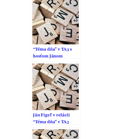
“Téma dňa” v TA3 s
hosťom Jánom
Figeľom
Ján Figeľ v relácii
“Téma dňa” v TA3