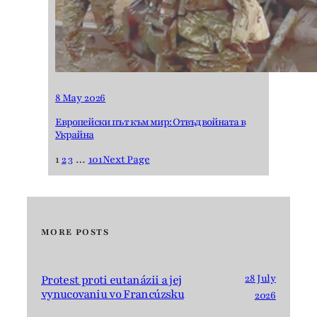
8 May 2026
Европейски път към мир: Отвъд войната в
Украйна
1
2
3
…
101
Next Page
MORE POSTS
28 July
Protest proti eutanázii a jej
vynucovaniu vo Francúzsku
2026