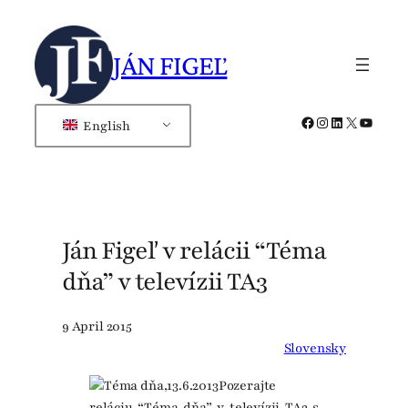
Skip
to
JÁN FIGEĽ
content
Facebook
Instagram
LinkedIn
X
YouTub
English
Ján Figeľ v relácii “Téma
dňa” v televízii TA3
9 April 2015
Slovensky
Pozerajte
reláciu “Téma dňa” v televízii TA3 s