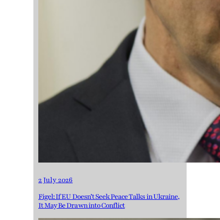
2 July 2026
Figel: If EU Doesn’t Seek Peace Talks in Ukraine,
It May Be Drawn into Conflict