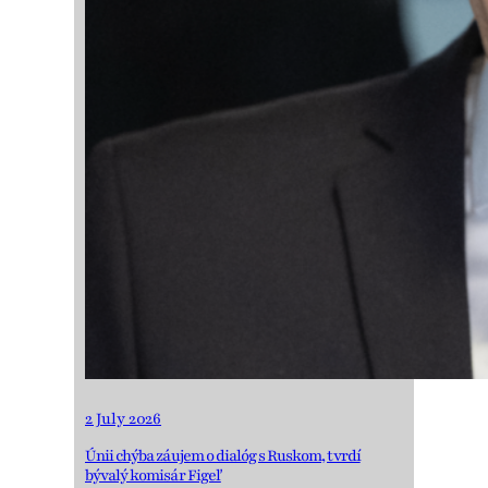
2 July 2026
Únii chýba záujem o dialóg s Ruskom, tvrdí
bývalý komisár Figeľ