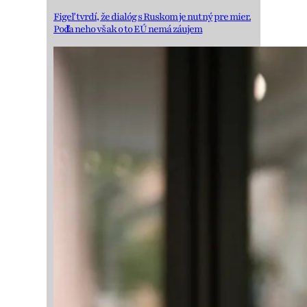
Figeľ tvrdí, že dialóg s Ruskom je nutný pre mier.
Podľa neho však o to EÚ nemá záujem