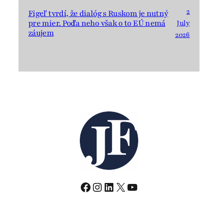
2
Figeľ tvrdí, že dialóg s Ruskom je nutný
pre mier. Podľa neho však o to EÚ nemá
July
záujem
2026
Facebook
Instagram
LinkedIn
X
YouTube