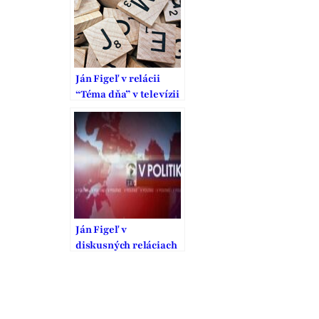
Ján Figeľ v relácii
“Téma dňa” v televízii
TA3
Ján Figeľ v
diskusných reláciach