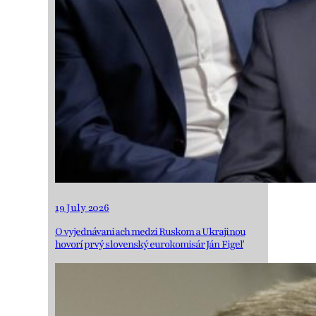
19 July 2026
O vyjednávaniach medzi Ruskom a Ukrajinou
hovorí prvý slovenský eurokomisár Ján Figeľ