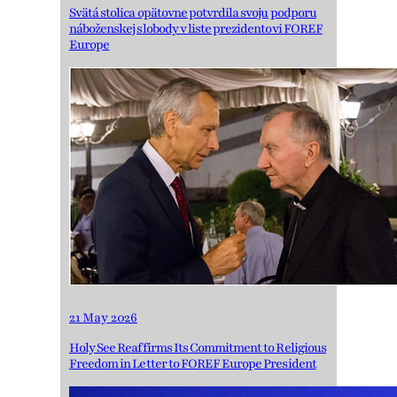
Svätá stolica opätovne potvrdila svoju podporu
náboženskej slobody v liste prezidentovi FOREF
Europe
21 May 2026
Holy See Reaffirms Its Commitment to Religious
Freedom in Letter to FOREF Europe President