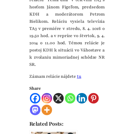
hosťom Jánom Figeľom, predsedom
KDH a moderátorom Petrom
Bielikom. Reláciu vysiela televízia
TA3 v premiére v stredu, 8. 4. 2016 o
19.50 hod. a v repríze vo štvrtok, 9. 4.
2014 o 11.00 hod. Témou relácie je
postoj KDH k situácii vo Váhostave a
k zvolaniu mimoriadnej schôdze NR
SR.
Záznam relácie nájdete
tu
Share
Related Posts: