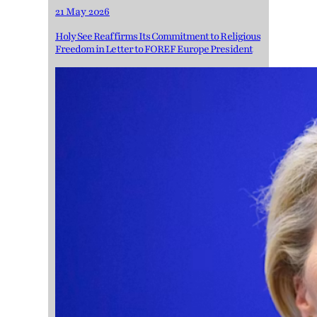
21 May 2026
Holy See Reaffirms Its Commitment to Religious
Freedom in Letter to FOREF Europe President