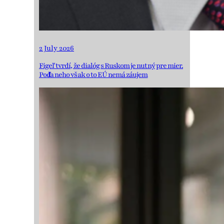
2 July 2026
Figeľ tvrdí, že dialóg s Ruskom je nutný pre mier.
Podľa neho však o to EÚ nemá záujem