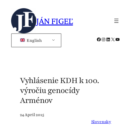
Skip
to
JÁN FIGEĽ
content
Facebook
Instagram
LinkedIn
X
YouTub
English
Vyhlásenie KDH k 100.
výročiu genocídy
Arménov
24 April 2015
Slovensky