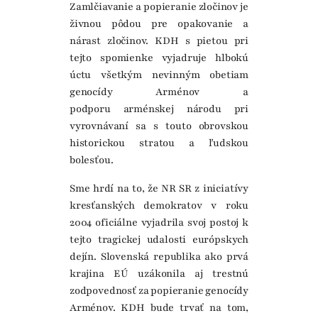
Zamlčiavanie a popieranie zločinov je
živnou pôdou pre opakovanie a
nárast zločinov. KDH s pietou pri
tejto spomienke vyjadruje hlbokú
úctu všetkým nevinným obetiam
genocídy Arménov a
podporu arménskej národu pri
vyrovnávaní sa s touto obrovskou
historickou stratou a ľudskou
bolesťou.
Sme hrdí na to, že NR SR z iniciatívy
kresťanských demokratov v roku
2004 oficiálne vyjadrila svoj postoj k
tejto tragickej udalosti európskych
dejín. Slovenská republika ako prvá
krajina EÚ uzákonila aj trestnú
zodpovednosť za popieranie genocídy
Arménov. KDH bude trvať na tom,