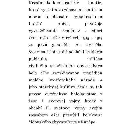
Kresťanskodemokratické hnutie,
ktoré vyrástlo zo zápasu s totalitnou
mocou o slobodu, demokraciu a
ľudské práva, považuje
vyvražďovanie Arménov v rámci
Osmanskej ríše v rokoch 1915 – 1917
za prvú genocídu 20. storočia.
Systematická a dlhodobá likvidácia
poldruha milióna
civilného arménskeho obyvateľstva
bola dlho zamlčiavanou tragédiou
malého kresťanského národa a
jeho starobylej kultúry. Stala sa tak
prvým európskym holokaustom v
čase I. svetovej vojny, ktorý v
období II. svetovej vojny svojím
rozsahom ešte prevýšil holokaust
židovského obyvateľstva v Európe.