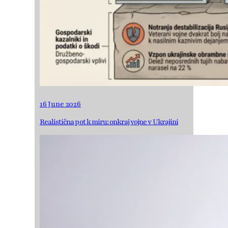
16 June 2026
Realistična pot k miru: onkraj vojne v Ukrajini