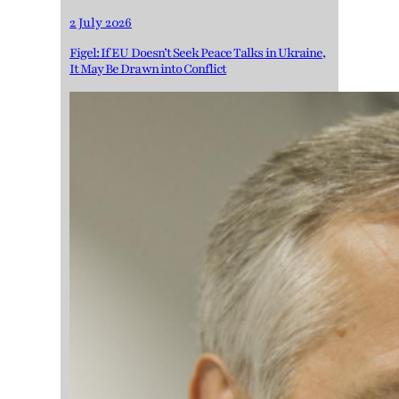
2 July 2026
Figel: If EU Doesn’t Seek Peace Talks in Ukraine,
It May Be Drawn into Conflict