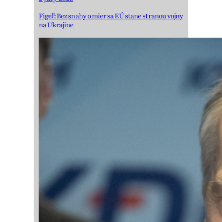
Figeľ: Bez snahy o mier sa EÚ stane stranou vojny
na Ukrajine