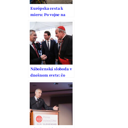
Európska cesta k
mieru: Po vojne na
Ukrajine
Náboženská sloboda v
dnešnom svete: čo
môžeme pre ňu urobiť