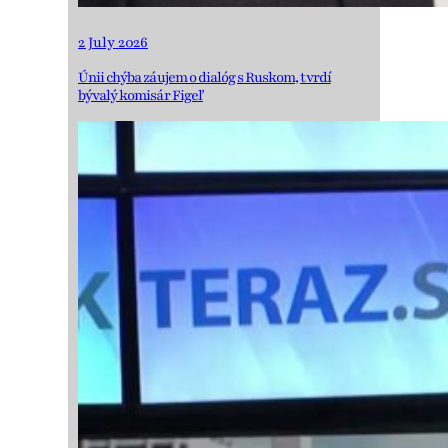
2 July 2026
Únii chýba záujem o dialóg s Ruskom, tvrdí
bývalý komisár Figeľ