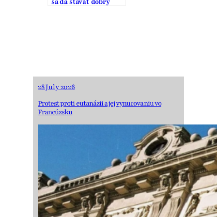
sa dá stavať dobrý
domov
28 July 2026
Protest proti eutanázii a jej vynucovaniu vo
Francúzsku