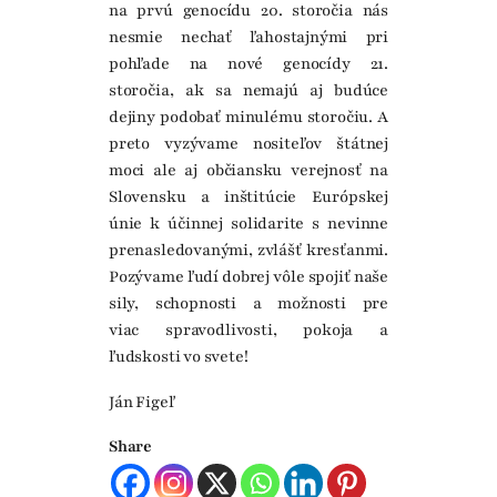
na prvú genocídu 20. storočia nás
nesmie nechať ľahostajnými pri
pohľade na nové genocídy 21.
storočia, ak sa nemajú aj budúce
dejiny podobať minulému storočiu. A
preto vyzývame nositeľov štátnej
moci ale aj občiansku verejnosť na
Slovensku a inštitúcie Európskej
únie k účinnej solidarite s nevinne
prenasledovanými, zvlášť kresťanmi.
Pozývame ľudí dobrej vôle spojiť naše
sily, schopnosti a možnosti pre
viac spravodlivosti, pokoja a
ľudskosti vo svete!
Ján Figeľ
Share