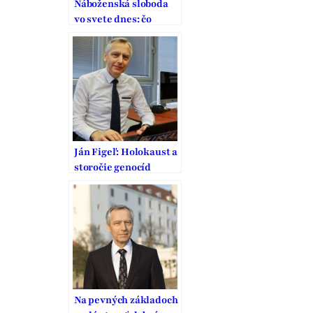
Náboženská sloboda
vo svete dnes: čo
môžeme pre ňu urobiť
Ján Figeľ: Holokaust a
storočie genocíd
Na pevných základoch