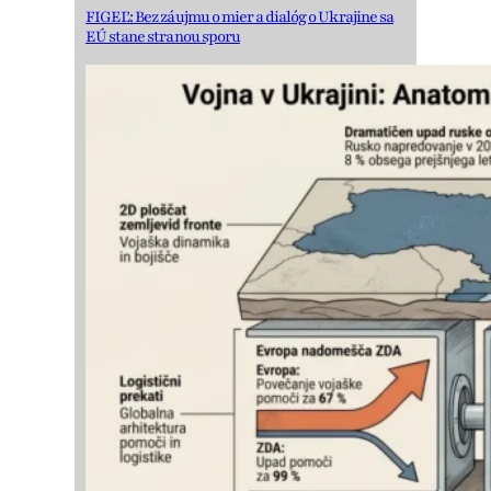
FIGEĽ: Bez záujmu o mier a dialóg o Ukrajine sa
EÚ stane stranou sporu