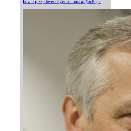
hovorí prvý slovenský eurokomisár Ján Figeľ