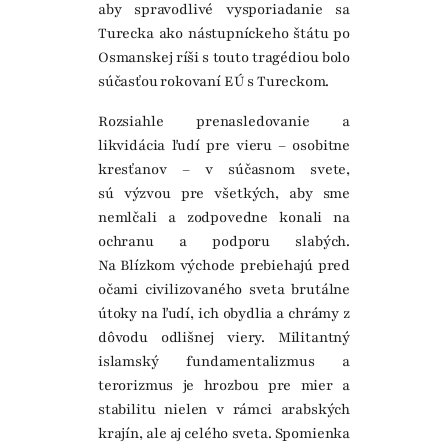
aby spravodlivé vysporiadanie sa
Turecka ako nástupníckeho štátu po
Osmanskej ríši s touto tragédiou bolo
súčasťou rokovaní EÚ s Tureckom.
Rozsiahle prenasledovanie a
likvidácia ľudí pre vieru – osobitne
kresťanov – v súčasnom svete,
sú výzvou pre všetkých, aby sme
nemlčali a zodpovedne konali na
ochranu a podporu slabých.
Na Blízkom východe prebiehajú pred
očami civilizovaného sveta brutálne
útoky na ľudí, ich obydlia a chrámy z
dôvodu odlišnej viery. Militantný
islamský fundamentalizmus a
terorizmus je hrozbou pre mier a
stabilitu nielen v rámci arabských
krajín, ale aj celého sveta. Spomienka