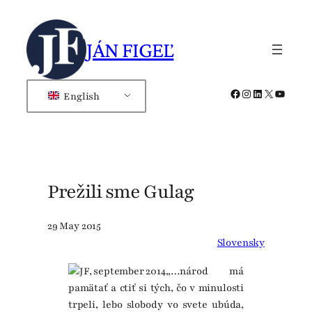
Skip
to
JÁN FIGEĽ
content
Facebook
Instagram
LinkedIn
X
YouTub
English
Prežili sme Gulag
29 May 2015
Slovensky
„…národ má
pamätať a ctiť si tých, čo v minulosti
trpeli, lebo slobody vo svete ubúda,