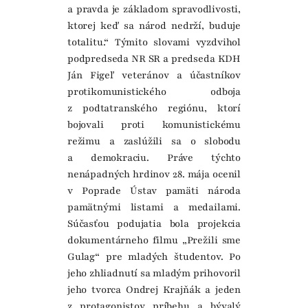
a pravda je základom spravodlivosti,
ktorej keď sa národ nedrží, buduje
totalitu.“ Týmito slovami vyzdvihol
podpredseda NR SR a predseda KDH
Ján Figeľ veteránov a účastníkov
protikomunistického odboja
z podtatranského regiónu, ktorí
bojovali proti komunistickému
režimu a zaslúžili sa o slobodu
a demokraciu. Práve týchto
nenápadných hrdinov 28. mája ocenil
v Poprade Ústav pamäti národa
pamätnými listami a medailami.
Súčasťou podujatia bola projekcia
dokumentárneho filmu „Prežili sme
Gulag“ pre mladých študentov. Po
jeho zhliadnutí sa mladým prihovoril
jeho tvorca Ondrej Krajňák a jeden
z protagonistov príbehu a bývalý