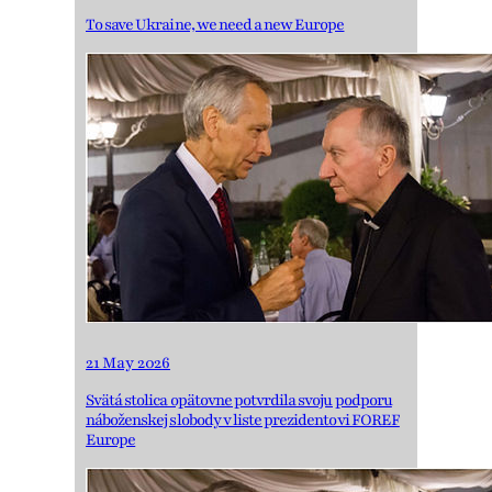
To save Ukraine, we need a new Europe
21 May 2026
Svätá stolica opätovne potvrdila svoju podporu
náboženskej slobody v liste prezidentovi FOREF
Europe