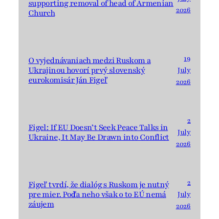
supporting removal of head of Armenian
2026
Church
19
O vyjednávaniach medzi Ruskom a
Ukrajinou hovorí prvý slovenský
July
eurokomisár Ján Figeľ
2026
2
Figel: If EU Doesn’t Seek Peace Talks in
July
Ukraine, It May Be Drawn into Conflict
2026
2
Figeľ tvrdí, že dialóg s Ruskom je nutný
pre mier. Podľa neho však o to EÚ nemá
July
záujem
2026