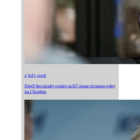
2 July 2026
Figeľ: Bez snahy o mier sa EÚ stane stranou vojny
na Ukrajine