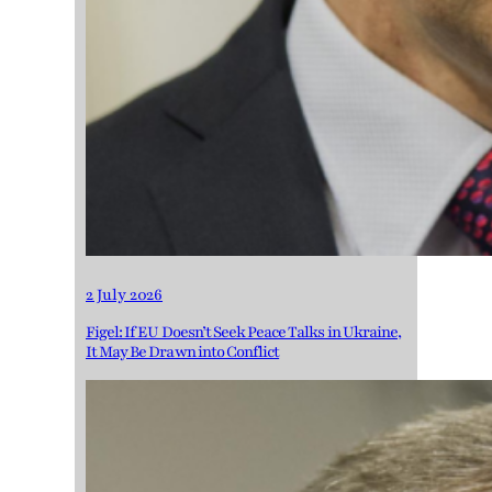
2 July 2026
Figel: If EU Doesn’t Seek Peace Talks in Ukraine,
It May Be Drawn into Conflict