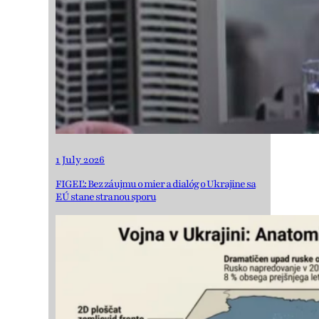
1 July 2026
FIGEĽ: Bez záujmu o mier a dialóg o Ukrajine sa
EÚ stane stranou sporu