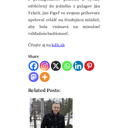
odvlečený do jedného z gulagov Ján
Tekeli. Ján Figeľ vo svojom príhovore
apeloval zvlášť na študujúcu mládež,
aby bola vnímavá na minulosť
vzhľadom budúcnosť.
Čítajte aj na
kdh.sk
Share
Related Posts: