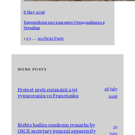
8 May 2026
Европейски път към мир: Отвъд войната в
Украйна
1
2
3
…
101
Next Page
MORE POSTS
28 July
Protest proti eutanázii a jej
vynucovaniu vo Francúzsku
2026
Rights bodies condemn remarks by
23
OSCE secretary general apparently
July