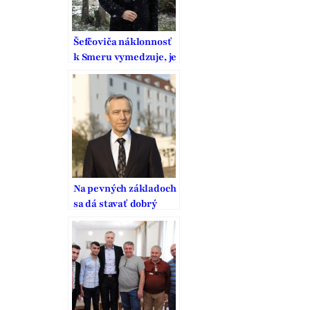
Šefčoviča náklonnosť
k Smeru vymedzuje, je
to pritom strana
vodcovského typu
Na pevných základoch
sa dá stavať dobrý
domov