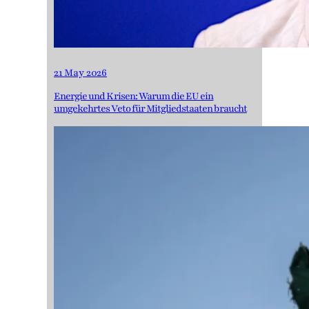
21 May 2026
Energie und Krisen: Warum die EU ein
umgekehrtes Veto für Mitgliedstaaten braucht