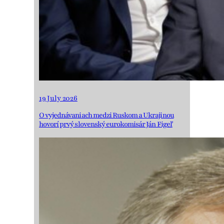
19 July 2026
O vyjednávaniach medzi Ruskom a Ukrajinou
hovorí prvý slovenský eurokomisár Ján Figeľ