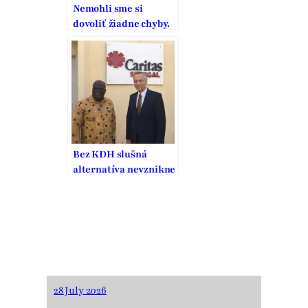
Nemohli sme si
dovoliť žiadne chyby.
To, čo zaplatili
generácie pred nami,
je výzva na našu
zodpovednosť
Bez KDH slušná
alternatíva nevznikne
28 July 2026