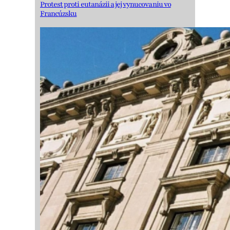
Protest proti eutanázii a jej vynucovaniu vo
Francúzsku