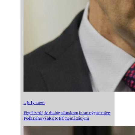
2 July 2026
Figeľ tvrdí, že dialóg s Ruskom je nutný pre mier.
Podľa neho však o to EÚ nemá záujem