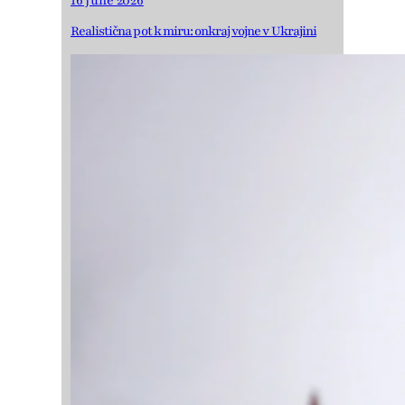
16 June 2026
Realistična pot k miru: onkraj vojne v Ukrajini