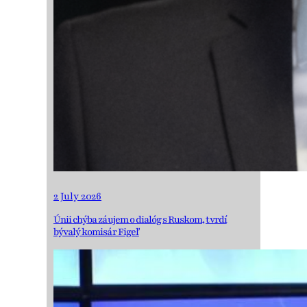
2 July 2026
Únii chýba záujem o dialóg s Ruskom, tvrdí
bývalý komisár Figeľ