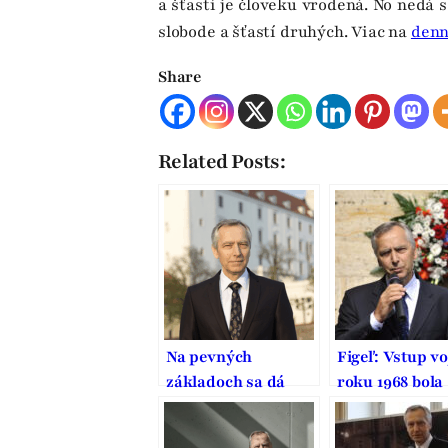
a šťastí je človeku vrodená. No nedá 
slobode a šťastí druhých. Viac na
denn
Share
Related Posts:
Na pevných
Figeľ: Vstup vo
základoch sa dá
roku 1968 bola
stavať dobrý domov
brutálna inváz