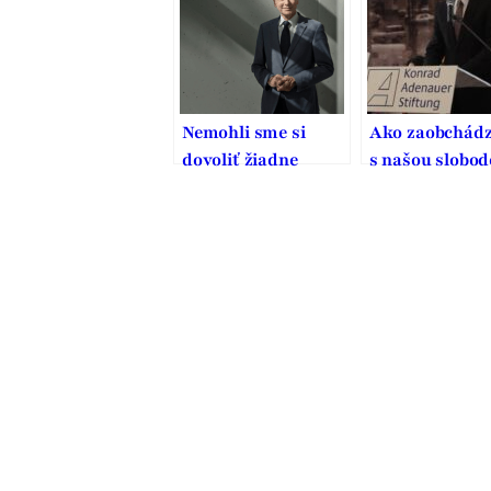
Nemohli sme si
Ako zaobchád
dovoliť žiadne
s našou slobod
chyby. To, čo
zaplatili generácie
pred nami, je výzva
na našu
zodpovednosť