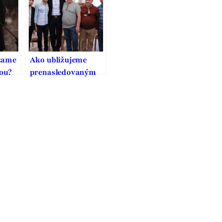
vodcovského typu
zame
Ako ubližujeme
ou?
prenasledovaným
kresťanom?
Ľahostajnosťou,
nevedomosťou a
strachom