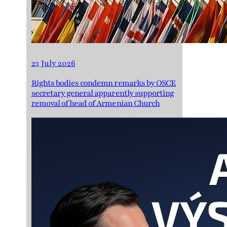
23 July 2026
Rights bodies condemn remarks by OSCE
secretary general apparently supporting
removal of head of Armenian Church