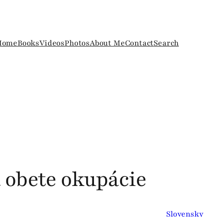
Home
Books
Videos
Photos
About Me
Contact
Search
 obete okupácie
Slovensky