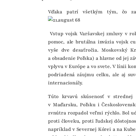
Vďaka patrí všetkým tým, čo za d
Vstup vojsk Varšavskej zmluvy v rok
pomoc, ale brutálna invázia vojsk c
vyše dve desaťročia. Moskovský Kr
a obsadenie Poľska) a hlavne od jej z
vplyvu v Európe a vo svete. V línii ko
podriadená záujmu celku, ale aj suv
internacionály.
Túto krvavú skúsenosť v strednej
v Maďarsku, Poľsku i Československ
zvnútra rozpadol veľmi rýchlo. Bol ud
proti človeku, proti ľudskej dôstojnos
napríklad v Severnej Kórei a na Kube.