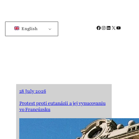
Facebook
Instagram
LinkedIn
X
YouTube
English
28 July 2026
Protest proti eutanázii a jej vynucovaniu
vo Francúzsku