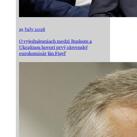
19 July 2026
O vyjednávaniach medzi Ruskom a
Ukrajinou hovorí prvý slovenský
eurokomisár Ján Figeľ