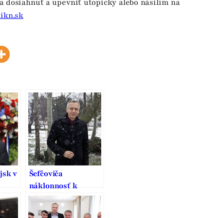
sa dosiahnuť a upevniť utopicky alebo násilím na
ikn.sk
jsk v
Šefčoviča
náklonnosť k
ia
Smeru vymedzuje,
je to pritom strana