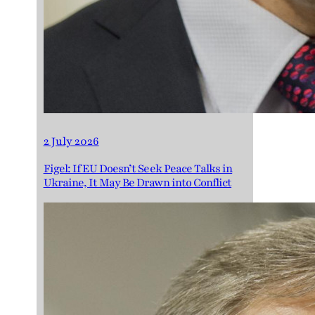
2 July 2026
Figel: If EU Doesn’t Seek Peace Talks in
Ukraine, It May Be Drawn into Conflict