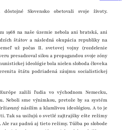
ôstojné Slovensko obetovali svoje životy.
u 1968 na naše územie nebola ani bratská, ani
udzích štátov a následná okupácia republiky na
emeľ už počas II. svetovej vojny (rozdelenie
áveru presadzoval silou a propagandou svoje zóny
munistickej ideológie bola nielen sloboda človeka
erenita štátu podriadená záujmu socialistickej
 Európe zažili ľudia vo východnom Nemecku,
u. Neboli sme výnimkou, pretože by sa systém
ržiavaný násilím a klamlivou ideológiou. A to je
ti. Tak sa usilujú o svetlé zajtrajšky ešte režimy
 Ale raz padnú aj tieto režimy. Túžba po slobode