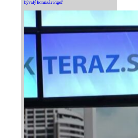
bývalý komisár Figeľ