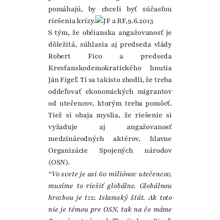
pomáhajú, by chceli byť súčasťou
riešenia krízy.
S tým, že občianska angažovanosť je
dôležitá, súhlasia aj predseda vlády
Robert Fico a predseda
Kresťanskodemokratického hnutia
Ján Figeľ. Tí sa takisto zhodli, že treba
oddeľovať ekonomických migrantov
od utečencov, ktorým treba pomôcť.
Tiež si obaja myslia, že riešenie si
vyžaduje aj angažovanosť
medzinárodných aktérov, hlavne
Organizácie Spojených národov
(OSN).
“Vo svete je asi 60 miliónov utečencov,
musíme to riešiť globálne. Globálnou
hrozbou je tzv. Islamský štát. Ak toto
nie je témou pre OSN, tak na čo máme