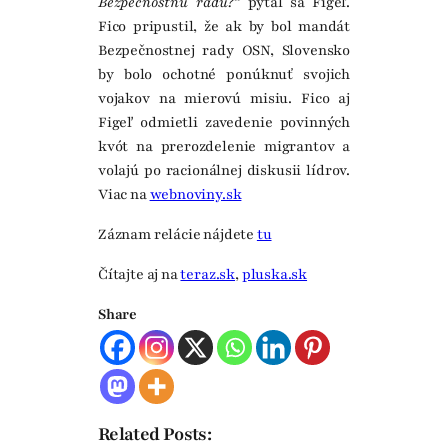
Bezpečnostnú radu?”
pýtal sa Figeľ.
Fico pripustil, že ak by bol mandát
Bezpečnostnej rady OSN, Slovensko
by bolo ochotné ponúknuť svojich
vojakov na mierovú misiu. Fico aj
Figeľ odmietli zavedenie povinných
kvót na prerozdelenie migrantov a
volajú po racionálnej diskusii lídrov.
Viac na
webnoviny.sk
Záznam relácie nájdete
tu
Čítajte aj na
teraz.sk
,
pluska.sk
Share
Related Posts: