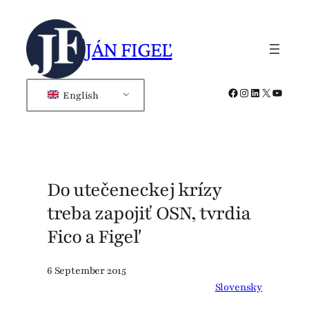
Skip
to
JÁN FIGEĽ
content
Facebook
Instagram
LinkedIn
X
YouTub
English
Do utečeneckej krízy
treba zapojiť OSN, tvrdia
Fico a Figeľ
6 September 2015
Slovensky