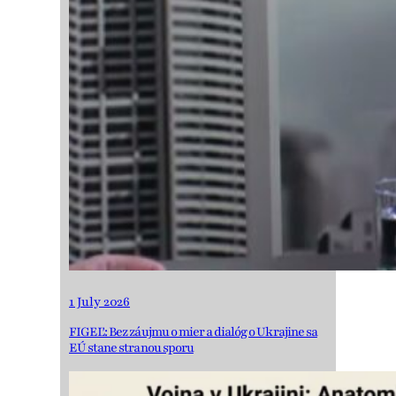
1 July 2026
FIGEĽ: Bez záujmu o mier a dialóg o Ukrajine sa
EÚ stane stranou sporu