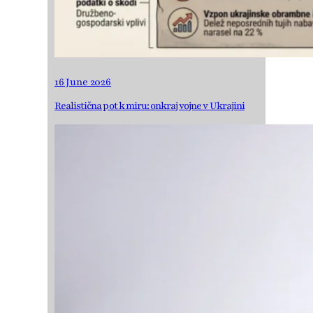
16 June 2026
Realistična pot k miru: onkraj vojne v Ukrajini