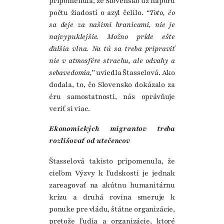
pripomenula, že Slovensko už náporu
počtu žiadostí o azyl čelilo.
“Toto, čo
sa deje za našimi hranicami, nie je
najvypuklejšie. Možno príde ešte
ďalšia vlna. Na tú sa treba pripraviť
nie v atmosfére strachu, ale odvahy a
sebavedomia,”
uviedla Štasselová. Ako
dodala, to, čo Slovensko dokázalo za
éru samostatnosti, nás oprávňuje
veriť si viac.
Ekonomických migrantov treba
rozlišovať od utečencov
Štasselová takisto pripomenula, že
cieľom Výzvy k ľudskosti je jednak
zareagovať na akútnu humanitárnu
krízu a druhá rovina smeruje k
ponuke pre vládu, štátne organizácie,
pretože ľudia a organizácie, ktoré