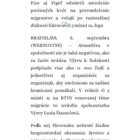
Fico aj Figeľ odmietli zavedenie
povinných kvót na prerozdelenie
migrantov a volajú po racionálnej
diskusii lídrov.
BRATISLAVA 6. septembra
(WEBNOVINY) – Atmosféra v
spoločnosti nie je taká negatívna, ako
sa často uvádza. Výzvu k ľudskosti
podpísalo viac ako 11 000 ľudí a
jednotlivci aj organizácie sa
organizujú, aby utečencom za našimi
hranicami pomáhali. V relácii O 5
minút 12 na RTVS venovanej téme
migrácie to uviedla spoluautorka
Výzvy Lucia Štasselová.
Podľa nej Slovensku nehrozí žiadne
bezprostredné ohrozenie životov a