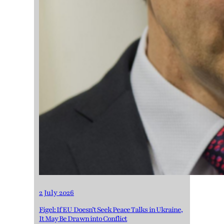
2 July 2026
Figel: If EU Doesn’t Seek Peace Talks in Ukraine,
It May Be Drawn into Conflict