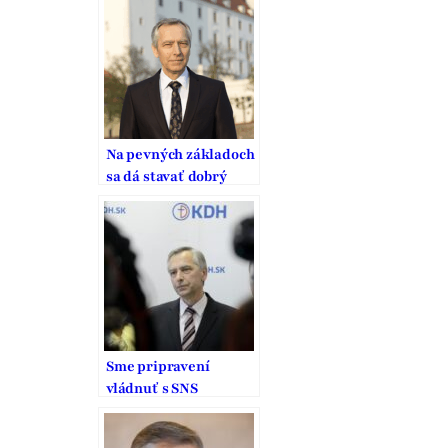
Na pevných základoch
sa dá stavať dobrý
domov
Sme pripravení
vládnuť s SNS