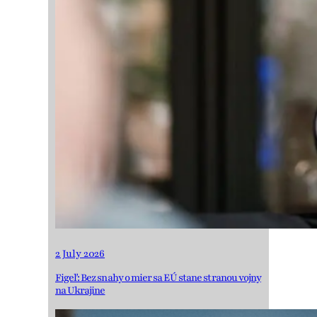
2 July 2026
Figeľ: Bez snahy o mier sa EÚ stane stranou vojny
na Ukrajine