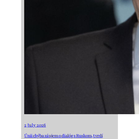
2 July 2026
Únii chýba záujem o dialóg s Ruskom, tvrdí