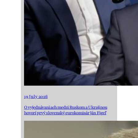
19 July 2026
O vyjednávaniach medzi Ruskom a Ukrajinou
hovorí prvý slovenský eurokomisár Ján Figeľ