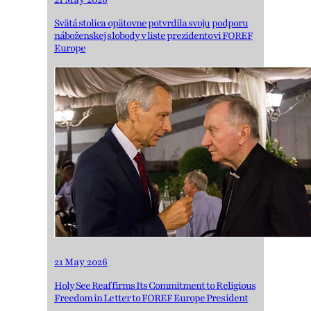
Svätá stolica opätovne potvrdila svoju podporu
náboženskej slobody v liste prezidentovi FOREF
Europe
21 May 2026
Holy See Reaffirms Its Commitment to Religious
Freedom in Letter to FOREF Europe President