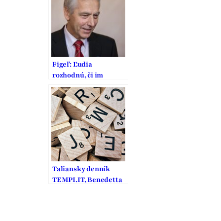
Figeľ: Ľudia
rozhodnú, či im
nevadí alobalíček
Taliansky denník
TEMPI.IT, Benedetta
Frigerio sa pýta Jána
Figeľa