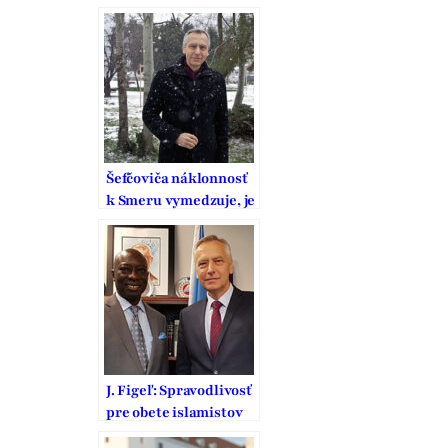
Šefčoviča náklonnosť
k Smeru vymedzuje, je
to pritom strana
vodcovského typu
J. Figeľ: Spravodlivosť
pre obete islamistov
je dôležitá