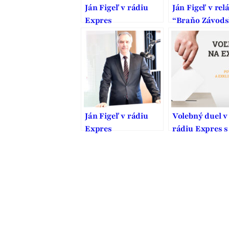
Ján Figeľ v rádiu
Ján Figeľ v relá
Expres
“Braňo Závod
naživo” v rádi
Expres
Ján Figeľ v rádiu
Volebný duel v
Expres
rádiu Expres s
Jánom Figeľom
Richardom Su