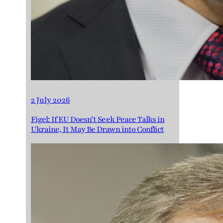
2 July 2026
Figel: If EU Doesn’t Seek Peace Talks in
Ukraine, It May Be Drawn into Conflict