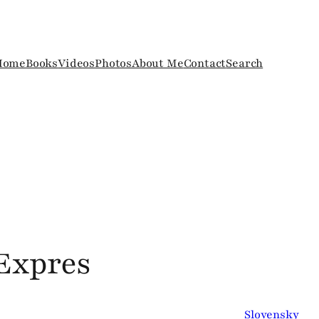
Home
Books
Videos
Photos
About Me
Contact
Search
 Expres
Slovensky