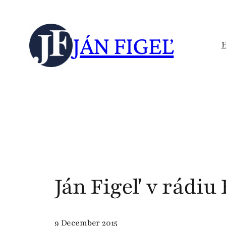
Skip
to
JÁN FIGEĽ
content
Ján Figeľ v rádiu
9 December 2015