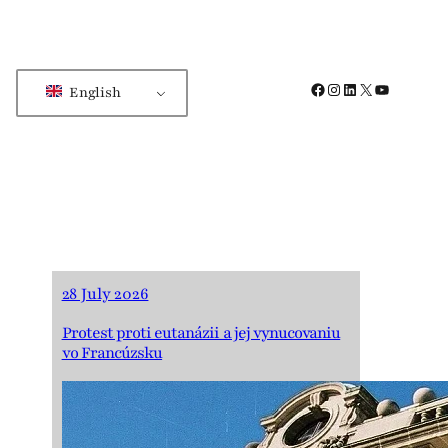
Facebook
Instagram
LinkedIn
X
YouTube
English
28 July 2026
Protest proti eutanázii a jej vynucovaniu
vo Francúzsku