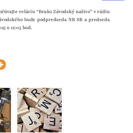
očúvajte reláciu “Braňo Závodský naživo” v rádiu
ávodského bude podpredseda NR SR a predseda
015 o 12:05 hod.