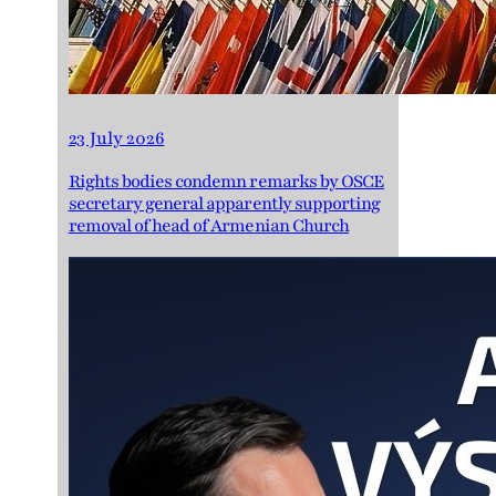
23 July 2026
Rights bodies condemn remarks by OSCE
secretary general apparently supporting
removal of head of Armenian Church