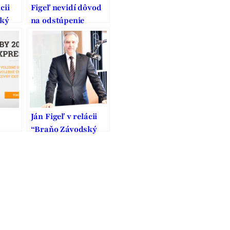
cii
Figeľ nevidí dôvod
ský
na odstúpenie
u
Uhliarika
Ján Figeľ v relácii
“Braňo Závodský
 a
naživo” v rádiu
líkom
Expres