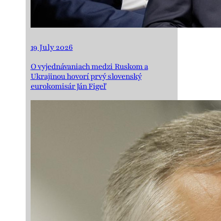
19 July 2026
O vyjednávaniach medzi Ruskom a
Ukrajinou hovorí prvý slovenský
eurokomisár Ján Figeľ