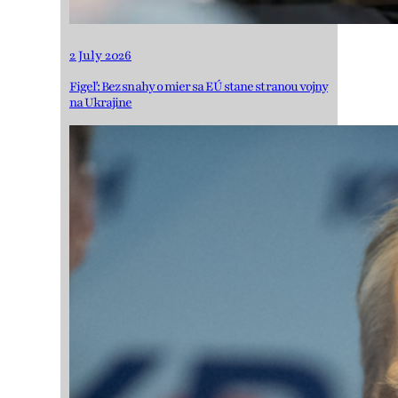
2 July 2026
Figeľ: Bez snahy o mier sa EÚ stane stranou vojny
na Ukrajine