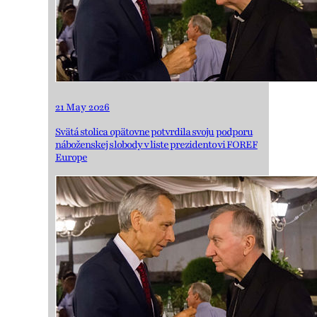
21 May 2026
Svätá stolica opätovne potvrdila svoju podporu
náboženskej slobody v liste prezidentovi FOREF
Europe