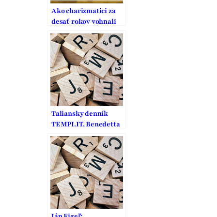
Ako charizmatici za
desať rokov vohnali
kresťanskú politiku
do slepej uličky
Taliansky denník
TEMPI.IT, Benedetta
Frigerio sa pýta Jána
Figeľa
Ján Figeľ: