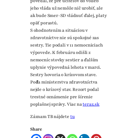
povedal, že pre učiteľov do volieb
jeho vláda už nemôže nič urobiť, ale
ak bude Smer-SD vládnuť ďalej, platy
opäť porastú.
S ohodnotením a situáciou v
zdravotníctve nie sú spokojné zas
sestry. Tie podali v 11 nemocniciach
výpovede. K februáru odišli z
nemocníc stovky sestier a ďalším
uplynie výpovedná lehota v marci.
Sestry hovoria o krízovom stave.
Podľa ministerstva zdravotníctva
nejde o krízový stav. Rezort podal
trestné oznámenie pre šírenie
poplašnej správy. Viac na
teraz.sk
Záznam TB nájdete
tu
Share