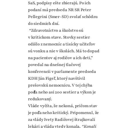
SaS, podpisy ešte zbierajú. Po ich
podaní má predseda NR SR Peter
Pellegrini (Smer-SD) zvolať schôdzu
do siedmich dní.
“Zdravotníctvo a školstvo sú
v kritickom stave. Stovky sestier
odišlo z nemocníc a tisícky učiteľov
sú vonku a nie v školách. Má to dopad
na pacientov aj rodičov a ich deti,”
povedal na dnešnej tlačovej
konferencii v parlamente predseda
KDH Ján Figeľ, ktorý navštívil
prešovskú nemocnicu. V tej chýba
podľa neho asi 200 sestier a výkon je
redukovaný.
Vláde vyčíta, že nekoná, pričom stav
je podľa neho kritický. Pripomenul, že
za vlády Ivety Radičovej štrajkovali
lekári a vláda vtedy konala.
“Konali