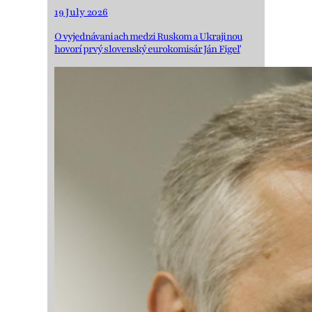
19 July 2026
O vyjednávaniach medzi Ruskom a Ukrajinou
hovorí prvý slovenský eurokomisár Ján Figeľ