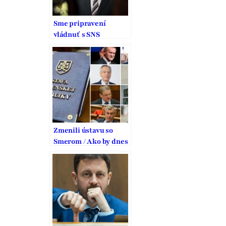
Sme pripravení
vládnuť s SNS
Zmenili ústavu so
Smerom / Ako by dnes
hlasovali Figeľ,
Hrušovský, Jurinová
či Kaník? A čo radia
KDH? (anketa)