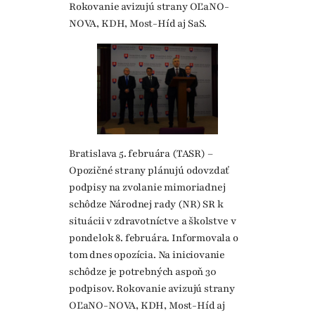
Rokovanie avizujú strany OĽaNO-
NOVA, KDH, Most-Híd aj SaS.
Bratislava 5. februára (TASR) –
Opozičné strany plánujú odovzdať
podpisy na zvolanie mimoriadnej
schôdze Národnej rady (NR) SR k
situácii v zdravotníctve a školstve v
pondelok 8. februára. Informovala o
tom dnes opozícia. Na iniciovanie
schôdze je potrebných aspoň 30
podpisov. Rokovanie avizujú strany
OĽaNO-NOVA, KDH, Most-Híd aj