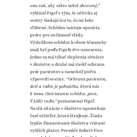
sme tak, aby nikto nebol ohrozený,”
vyhlásil Figeľ s tým, že učitelia aj
sestry žiadajú len to, čo im bolo
sľúbené. Schôdzu iniciuje opozícia
práve pre nečinnosť vlády.
Výsledkom schôdze k obom témam by
mali byť podľa Figeľa dve uznesenia.
Jedno sa má týkať zlepšenia situácie
v školstve a druhé má riešiť ochranu
práv pacientov a zamedziť počtu
výpovedí sestier.
“Ochrana pacientov,
detí a rodín je pohnútka, ktorá nás
k tomu (iniciovanie schôdze, pozn.
TASR) vedie,”
poznamenal Figeľ.
Na zlú situáciu v školstve upozorňuje
časť učiteľov, ktorá štrajkuje. Žiada
lepšie financovanie školstva vrátane
vyšších platov. Premiér Robert Fico