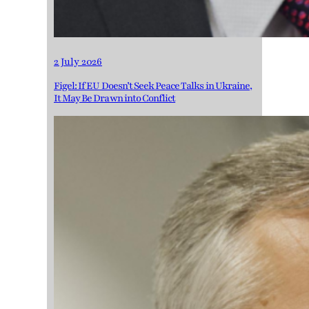
2 July 2026
Figel: If EU Doesn’t Seek Peace Talks in Ukraine,
It May Be Drawn into Conflict