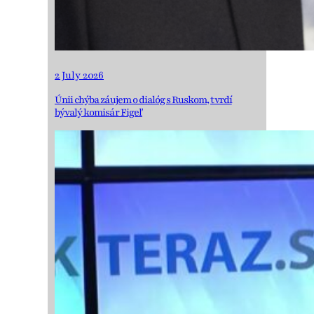
2 July 2026
Únii chýba záujem o dialóg s Ruskom, tvrdí
bývalý komisár Figeľ