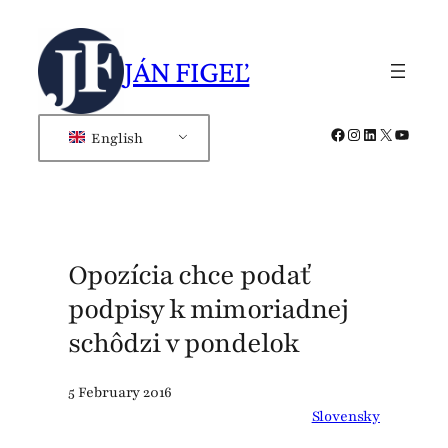
Skip
to
JÁN FIGEĽ
content
Facebook
Instagram
LinkedIn
X
YouTub
English
Opozícia chce podať
podpisy k mimoriadnej
schôdzi v pondelok
5 February 2016
Slovensky