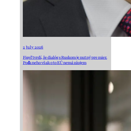
2 July 2026
Figeľ tvrdí, že dialóg s Ruskom je nutný pre mier.
Podľa neho však o to EÚ nemá záujem