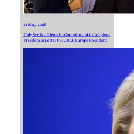
21 May 2026
Holy See Reaffirms Its Commitment to Religious
Freedom in Letter to FOREF Europe President