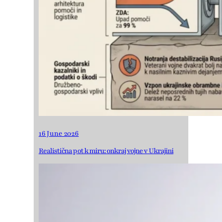
16 June 2026
Realistična pot k miru: onkraj vojne v Ukrajini