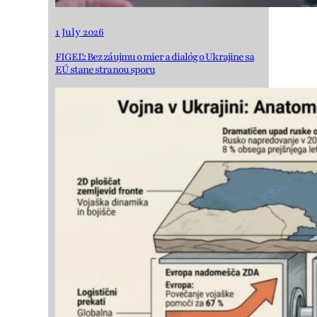
1 July 2026
FIGEĽ: Bez záujmu o mier a dialóg o Ukrajine sa
EÚ stane stranou sporu