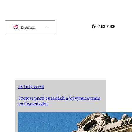
Facebook
Instagram
LinkedIn
X
YouTube
English
28 July 2026
Protest proti eutanázii a jej vynucovaniu
vo Francúzsku