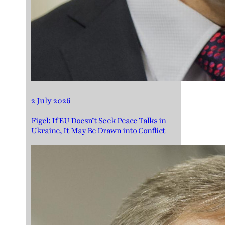
2 July 2026
Figel: If EU Doesn’t Seek Peace Talks in
Ukraine, It May Be Drawn into Conflict