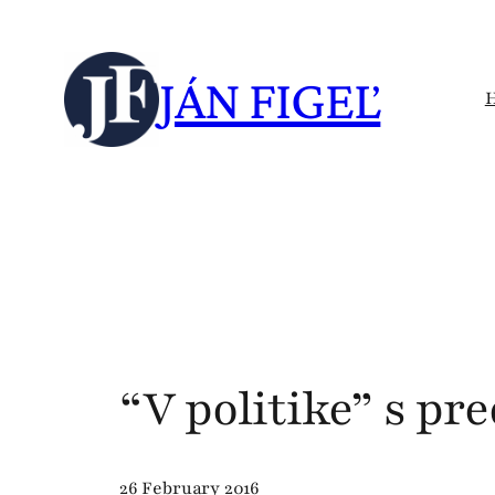
Skip
to
JÁN FIGEĽ
content
“V politike” s p
26 February 2016