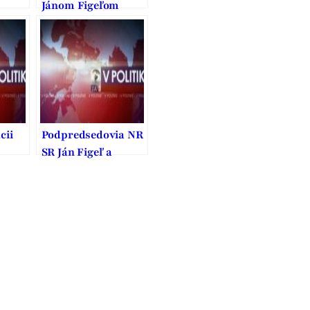
Jánom Figeľom
cii
Podpredsedovia NR
SR Ján Figeľ a
Miroslav Číž v
relácii “V politike”
televízie TA3