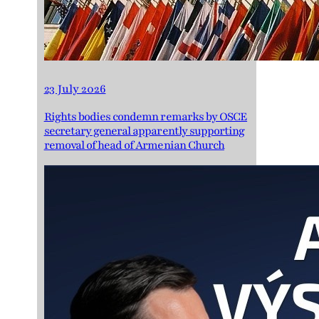
23 July 2026
Rights bodies condemn remarks by OSCE
secretary general apparently supporting
removal of head of Armenian Church