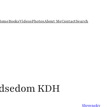
Home
Books
Videos
Photos
About Me
Contact
Search
redsedom KDH
Slovensky