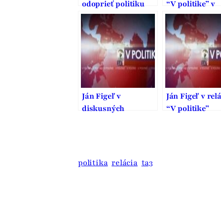
odoprieť politiku
“V politike” v
aspoň v nedeľu?
televízii TA3
Figeľ sa obáva, že
nás zastaví až ďalší
atentát
Ján Figeľ v
Ján Figeľ v relá
diskusných
“V politike”
reláciach
politika
relácia
ta3