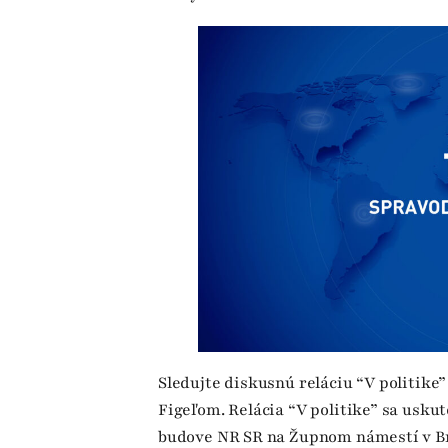
Sledujte diskusnú reláciu “V politike
Figeľom. Relácia “V politike” sa uskut
budove NR SR na Župnom námestí v Br