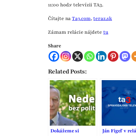
11:00 hod.v televízii TA3.
Čítajte na
Ta3.com
,
teraz.sk
Záznam relácie nájdete
tu
Share
Related Posts:
Dokážeme si
Ján Figeľ v relá