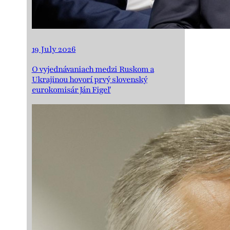
19 July 2026
O vyjednávaniach medzi Ruskom a
Ukrajinou hovorí prvý slovenský
eurokomisár Ján Figeľ