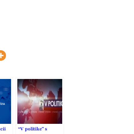
cii
“V politike” s