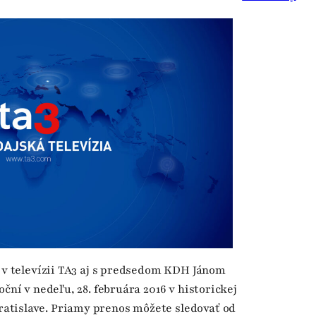
” v televízii TA3 aj s predsedom KDH Jánom
oční v nedeľu, 28. februára 2016 v historickej
atislave. Priamy prenos môžete sledovať od