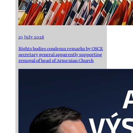
23 July 2026
Rights bodies condemn remarks by OSCE
secretary general apparently supporting
removal of head of Armenian Church