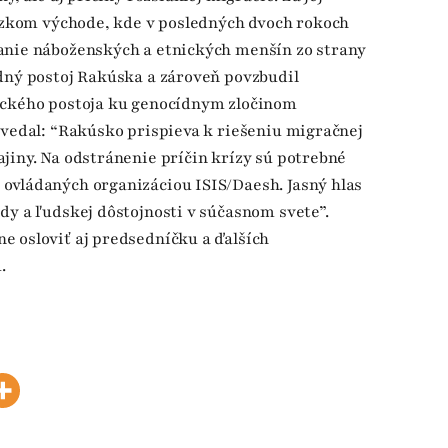
lízkom východe, kde v posledných dvoch rokoch
anie náboženských a etnických menšín zo strany
edný postoj Rakúska a zároveň povzbudil
ického postoja ku genocídnym zločinom
ovedal: “Rakúsko prispieva k riešeniu migračnej
jiny. Na odstránenie príčin krízy sú potrebné
ovládaných organizáciou ISIS/Daesh. Jasný hlas
dy a ľudskej dôstojnosti v súčasnom svete”.
e osloviť aj predsedníčku a ďalších
.