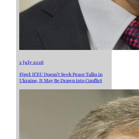
2 July 2026
Figel: If EU Doesn’t Seek Peace Talks in
Ukraine, It May Be Drawn into Conflict