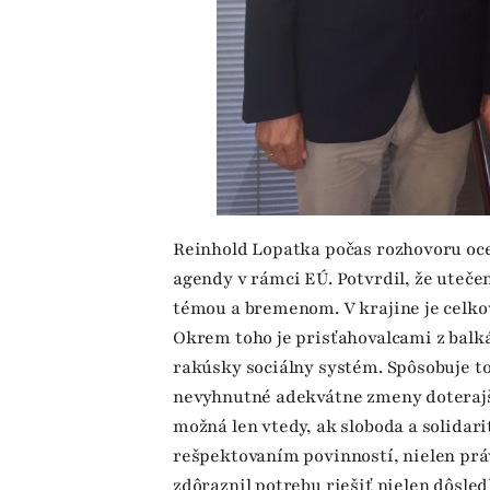
Reinhold Lopatka počas rozhovoru oce
agendy v rámci EÚ. Potvrdil, že uteče
témou a bremenom. V krajine je celkovo
Okrem toho je prisťahovalcami z balk
rakúsky sociálny systém. Spôsobuje to
nevyhnutné adekvátne zmeny doterajší
možná len vtedy, ak sloboda a solidar
rešpektovaním povinností, nielen práv
zdôraznil potrebu riešiť nielen dôsledk