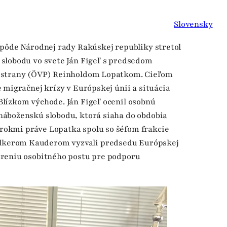
Slovensky
 pôde Národnej rady Rakúskej republiky stretol
slobodu vo svete Ján Figeľ s predsedom
j strany (ÖVP) Reinholdom Lopatkom. Cieľom
 migračnej krízy v Európskej únii a situácia
lízkom východe. Ján Figeľ ocenil osobnú
áboženskú slobodu, ktorá siaha do obdobia
okmi práve Lopatka spolu so šéfom frakcie
kerom Kauderom vyzvali predsedu Európskej
oreniu osobitného postu pre podporu