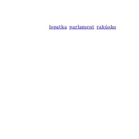
prekáža, žeby sa
bez utrpenia
inštitúcie EÚ mali
systematicky
zaoberať
lopatka
parlament
rakúsko
náboženstvom