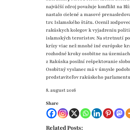
najväčší zdroj považuje konflikt na B
nastalo cielené a masové prenasledov
tzv. Islamského štátu. Ocenil zodpov
rakúskych kolegov k vyjadreniu polit
islamských teroristov. Na stretnutí p
krízy viac než mnohé iné európske kra
rozhodné kroky osobitne na územiach 
z Rakúska posilní rešpektovanie slobo
Osobitný vyslanec má v úmysle podobn
predstaviteľov rakúskeho parlamentu
8. august 2016
Share
Related Posts: