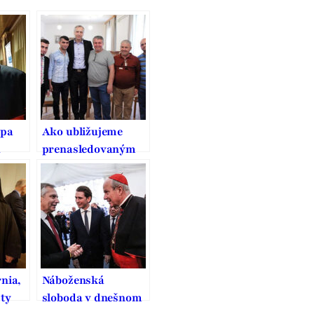
ópa
Ako ubližujeme
u
prenasledovaným
kresťanom?
Ľahostajnosťou,
nevedomosťou a
strachom
ŕnia,
Náboženská
sty
sloboda v dnešnom