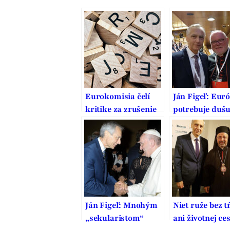
Eurokomisia čelí
Ján Figeľ: Eur
kritike za zrušenie
potrebuje duš
pozície vyslanca EÚ
pre náboženskú
slobodu
Ján Figeľ: Mnohým
Niet ruže bez t
„sekularistom“
ani životnej ce