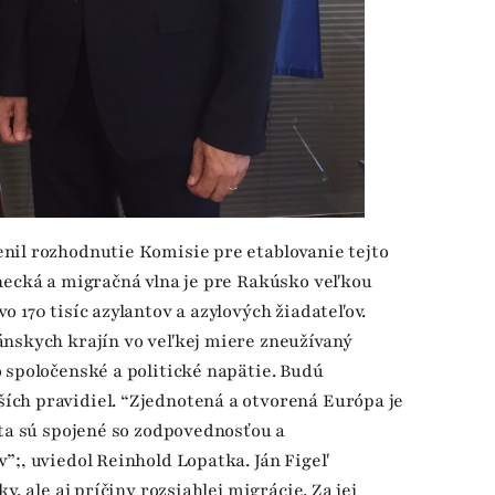
nil rozhodnutie Komisie pre etablovanie tejto
necká a migračná vlna je pre Rakúsko veľkou
 170 tisíc azylantov a azylových žiadateľov.
ánskych krajín vo veľkej miere zneužívaný
 spoločenské a politické napätie. Budú
ch pravidiel. “Zjednotená a otvorená Európa je
ita sú spojené so zodpovednosťou a
”;, uviedol Reinhold Lopatka. Ján Figeľ
y, ale aj príčiny rozsiahlej migrácie. Za jej