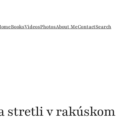
Home
Books
Videos
Photos
About Me
Contact
Search
a stretli v rakúskom