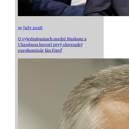
19 July 2026
O vyjednávaniach medzi Ruskom a
Ukrajinou hovorí prvý slovenský
eurokomisár Ján Figeľ