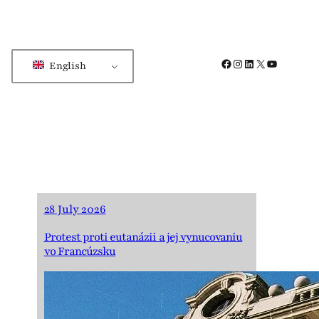
Facebook
Instagram
LinkedIn
X
YouTube
English
28 July 2026
Protest proti eutanázii a jej vynucovaniu
vo Francúzsku