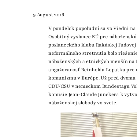
9 August 2016
V pondelok popoludní sa vo Viedni na
Osobitný vyslanec EÚ pre náboženskú 
poslaneckého klubu Rakúskej ľudove
neformálneho stretnutia bolo riešenie
náboženských a etnických menšín na B
angažovanosť Reinholda Lopatku pre n
komunizmu v Európe. Už pred dvoma r
CDU/CSU v nemeckom Bundestagu Vol
komisie Jean-Claude Junckera k vytv
náboženskej slobody vo svete.