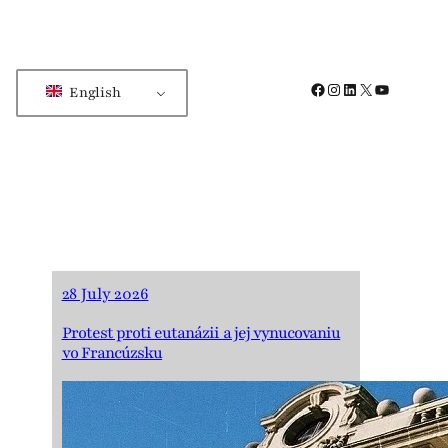
Facebook
Instagram
LinkedIn
X
YouTube
English
28 July 2026
Protest proti eutanázii a jej vynucovaniu
vo Francúzsku