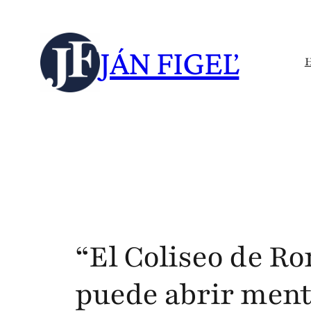
Skip
to
JÁN FIGEĽ
content
“El Coliseo de R
puede abrir ment