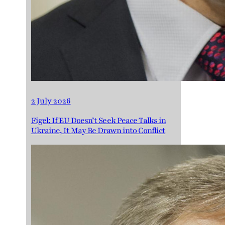
2 July 2026
Figel: If EU Doesn’t Seek Peace Talks in
Ukraine, It May Be Drawn into Conflict