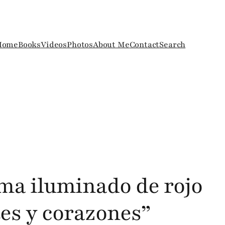
Home
Books
Videos
Photos
About Me
Contact
Search
oma iluminado de rojo
es y corazones”