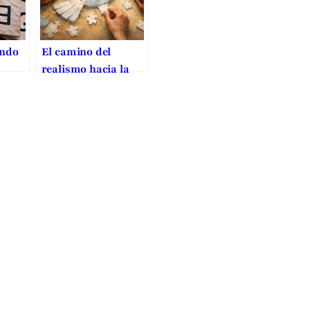
undo
El camino del
realismo hacia la
ia
paz: más allá de la
guerra en Ucrania