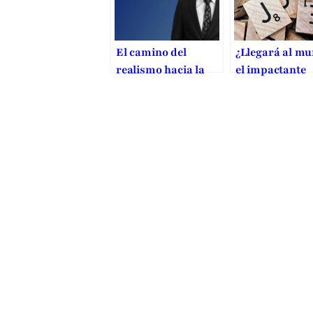
El camino del
¿Llegará al m
realismo hacia la
el impactante
paz: más allá de la
mensaje de As
guerra en Ucrania
Bibi?