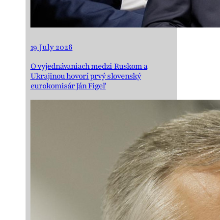
19 July 2026
O vyjednávaniach medzi Ruskom a
Ukrajinou hovorí prvý slovenský
eurokomisár Ján Figeľ