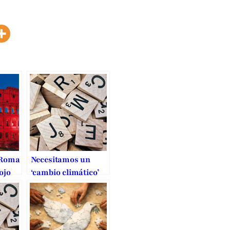
 Roma
Necesitamos un
ojo
‘cambio climático’
entes
de la libertad
religiosa