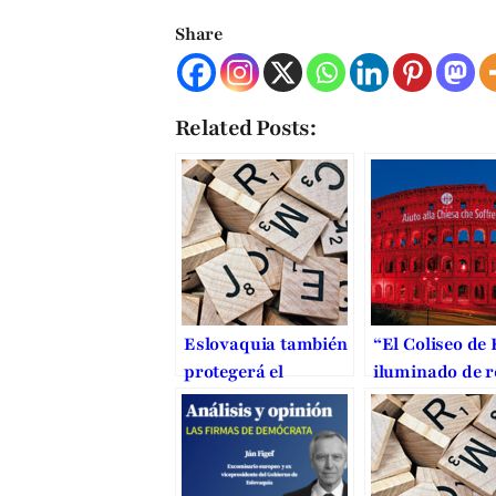
Share
Related Posts:
Eslovaquia también
“El Coliseo de
protegerá el
iluminado de r
matrimonio en la
puede abrir m
Constitución
y corazones”