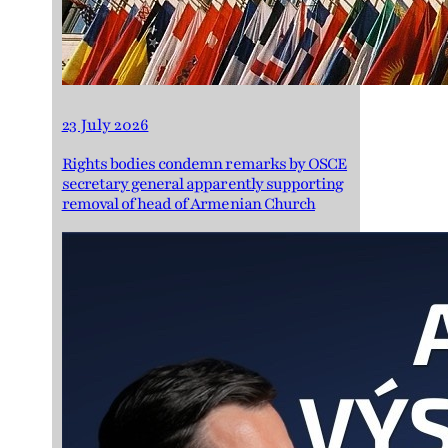
23 July 2026
Rights bodies condemn remarks by OSCE
secretary general apparently supporting
removal of head of Armenian Church