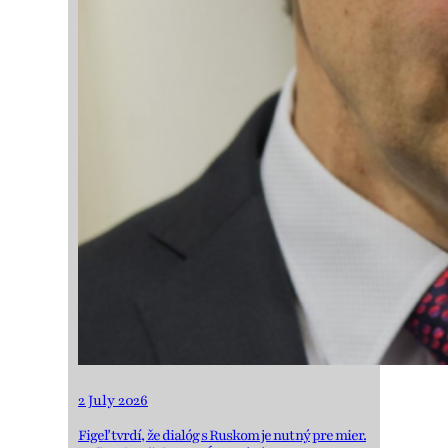
2 July 2026
Figeľ tvrdí, že dialóg s Ruskom je nutný pre mier.