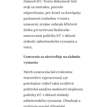
činnosti EÚ. Tento dokument tiež
stojí za zmienku, pretože
odporúčania, pre ktoré sa Európsky
parlament rozhodne v tomto
uznesení, zrejme zohrajú kľúčovú
úlohu pri určovaní budúceho
smerovania politiky EÚ v oblasti
slobody náboženského vyznania a
viery.
Uznesenie sa sústreďuje na slobodu
vyznania
Návrh uznesenia bol evidentne
starostlivo vypracovaný a je
potešujúce vidieť takú uvážlivú
politickú analýzu možností zlepšenia
politiky EÚ v oblasti slobody
náboženského vyznania. Obsahuje a
rozširuje mnohé dlhodobé