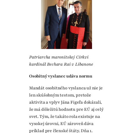
Patriarcha maronitskej Cirkvi
kardinál Bechara Rai v Libanone
Osobitný vyslanec udáva normu
Mandát osobitného vyslanca už nie je
len skúšobným testom, pretože
aktivita a vplyv Jána Figeľa dokázali,
že má dôležitú hodnotu pre EÚ aj celý
svet. Tým, že takáto rola existuje na
vysokej úrovni, EÚ zároveň dáva
príklad pre členské štáty. Dňa 1.