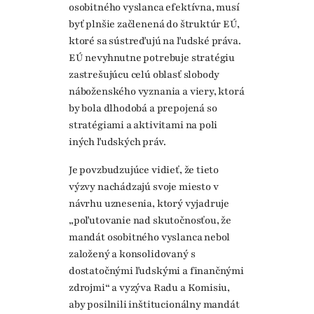
osobitného vyslanca efektívna, musí
byť plnšie začlenená do štruktúr EÚ,
ktoré sa sústreďujú na ľudské práva.
EÚ nevyhnutne potrebuje stratégiu
zastrešujúcu celú oblasť slobody
náboženského vyznania a viery, ktorá
by bola dlhodobá a prepojená so
stratégiami a aktivitami na poli
iných ľudských práv.
Je povzbudzujúce vidieť, že tieto
výzvy nachádzajú svoje miesto v
návrhu uznesenia, ktorý vyjadruje
„poľutovanie nad skutočnosťou, že
mandát osobitného vyslanca nebol
založený a konsolidovaný s
dostatočnými ľudskými a finančnými
zdrojmi“ a vyzýva Radu a Komisiu,
aby posilnili inštitucionálny mandát