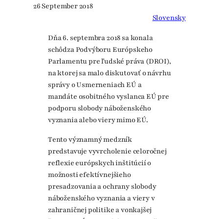
26 September 2018
Slovensky
Dňa 6. septembra 2018 sa konala
schôdza Podvýboru Európskeho
Parlamentu pre ľudské práva (DROI),
na ktorej sa malo diskutovať o návrhu
správy o Usmerneniach EÚ a
mandáte osobitného vyslanca EÚ pre
podporu slobody náboženského
vyznania alebo viery mimo EÚ.
Tento významný medzník
predstavuje vyvrcholenie celoročnej
reflexie európskych inštitúcií o
možnosti efektívnejšieho
presadzovania a ochrany slobody
náboženského vyznania a viery v
zahraničnej politike a vonkajšej