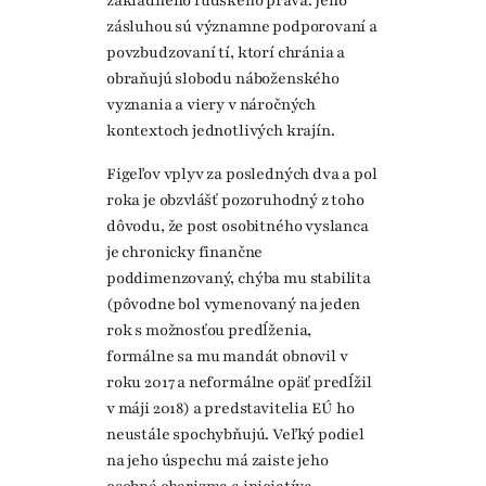
základného ľudského práva. Jeho
zásluhou sú významne podporovaní a
povzbudzovaní tí, ktorí chránia a
obraňujú slobodu náboženského
vyznania a viery v náročných
kontextoch jednotlivých krajín.
Figeľov vplyv za posledných dva a pol
roka je obzvlášť pozoruhodný z toho
dôvodu, že post osobitného vyslanca
je chronicky finančne
poddimenzovaný, chýba mu stabilita
(pôvodne bol vymenovaný na jeden
rok s možnosťou predĺženia,
formálne sa mu mandát obnovil v
roku 2017 a neformálne opäť predĺžil
v máji 2018) a predstavitelia EÚ ho
neustále spochybňujú. Veľký podiel
na jeho úspechu má zaiste jeho