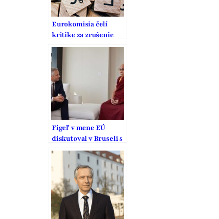
Eurokomisia čelí
kritike za zrušenie
pozície vyslanca EÚ
pre náboženskú
slobodu
Figeľ v mene EÚ
diskutoval v Bruseli s
dalajlámom o
ľudských právach