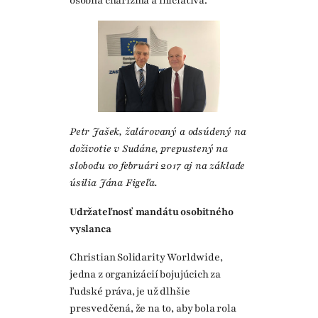
osobná charizma a iniciatíva.
Petr Jašek, žalárovaný a odsúdený na
doživotie v Sudáne, prepustený na
slobodu vo februári 2017 aj na základe
úsilia Jána Figeľa.
Udržateľnosť mandátu osobitného
vyslanca
Christian Solidarity Worldwide,
jedna z organizácií bojujúcich za
ľudské práva, je už dlhšie
presvedčená, že na to, aby bola rola