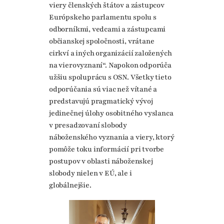
viery členských štátov a zástupcov
Európskeho parlamentu spolu s
odborníkmi, vedcami a zástupcami
občianskej spoločnosti, vrátane
cirkví a iných organizácií založených
na vierovyznaní“. Napokon odporúča
užšiu spoluprácu s OSN. Všetky tieto
odporúčania sú viac než vítané a
predstavujú pragmatický vývoj
jedinečnej úlohy osobitného vyslanca
v presadzovaní slobody
náboženského vyznania a viery, ktorý
pomôže toku informácií pri tvorbe
postupov v oblasti náboženskej
slobody nielen v EÚ, ale i
globálnejšie.