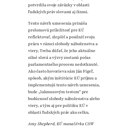
potvrdila svoje záväzky v oblasti
ľudských práv slovami aj činmi.
Tento návrh uznesenia prináša
prelomovú príležitosť pre EÚ
reflektovať, zlepšiť a posilniť svoju
prácu v rámci slobody náboženstva a
viery, Treba dúfať, že jeho aktuálne
silné slová a výzvy zostanú počas
parlamentného procesu nedotknuté.
Ako často hovorieva sám Ján Figeľ,
spôsob, akým inštitúcie EÚ príjmu a
implementujú tento návrh uznesenia,
bude „lakmusovým testom” pre
budúcnosť slobody náboženstva alebo
viery, a tým aj pre politiku EÚ v
oblasti ľudských práv ako celku.
Amy Shepherd, EÚ manažérka CSW