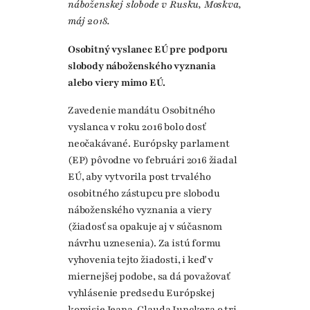
náboženskej slobode v Rusku, Moskva,
máj 2018.
Osobitný vyslanec EÚ pre podporu
slobody náboženského vyznania
alebo viery mimo EÚ.
Zavedenie mandátu Osobitného
vyslanca v roku 2016 bolo dosť
neočakávané. Európsky parlament
(EP) pôvodne vo februári 2016 žiadal
EÚ, aby vytvorila post trvalého
osobitného zástupcu pre slobodu
náboženského vyznania a viery
(žiadosť sa opakuje aj v súčasnom
návrhu uznesenia). Za istú formu
vyhovenia tejto žiadosti, i keď v
miernejšej podobe, sa dá považovať
vyhlásenie predsedu Európskej
komisie Jeana-Clauda Junckera o tri