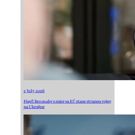
2 July 2026
Figeľ: Bez snahy o mier sa EÚ stane stranou vojny
na Ukrajine