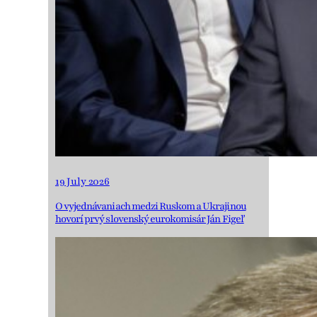
19 July 2026
O vyjednávaniach medzi Ruskom a Ukrajinou
hovorí prvý slovenský eurokomisár Ján Figeľ