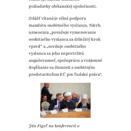
požiadavky občianskej spoločnosti.
Zvlášť vítaná je silná podpora
mandátu osobitného vyslanca. Návrh
uznesenia „považuje vymenovanie
osobitného vyslanca za dôležitý krok
vpred“ a „oceňuje osobitného
vyslanca za jeho nepretržitú
angažovanosť, spoluprácu a vzájomné
dopĺňanie sa činnosti s osobitným
predstaviteľom EÚ pre ľudské práva“.
Ján Figeľ na konferencii o