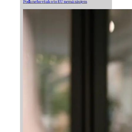
Podľa neho však o to EÚ nemá záujem