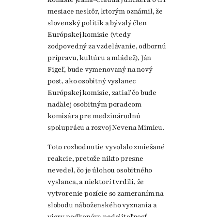
mesiace neskôr, ktorým oznámil, že
slovenský politik a bývalý člen
Európskej komisie (vtedy
zodpovedný za vzdelávanie, odbornú
prípravu, kultúru a mládež), Ján
Figeľ, bude vymenovaný na nový
post, ako osobitný vyslanec
Európskej komisie, zatiaľ čo bude
naďalej osobitným poradcom
komisára pre medzinárodnú
spoluprácu a rozvoj Nevena Mimicu.
Toto rozhodnutie vyvolalo zmiešané
reakcie, pretože nikto presne
nevedel, čo je úlohou osobitného
vyslanca, a niektorí tvrdili, že
vytvorenie pozície so zameraním na
slobodu náboženského vyznania a
viery podkopáva nedeliteľnosť