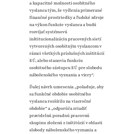
a kapacitné možnosti osobitného
vyslanca tým, že vyčlenia primerané
finančné prostriedky a ľudské zdroje
na výkon funkcie vyslanca a budú
rozvíjať systémovú
inštitucionalizáciu pracovných sietí
vytvorených osobitným vyslancom v
rámci všetkých príslušných inštitúcií
EÚ, alebo stanovia funkciu
osobitného zástupcu EÚ pre slobodu
náboženského vyznania a viery“.
Ďalej návrh uznesenia „požaduje, aby
sa funkčné obdobie osobitného
vyslanca rozšírilo na viacročné
obdobie“ a „odporúča zriadiť
pravidelnú poradnú pracovnú
skupinu zloženú z inštitúcií v oblasti
slobody náboženského vyznania a