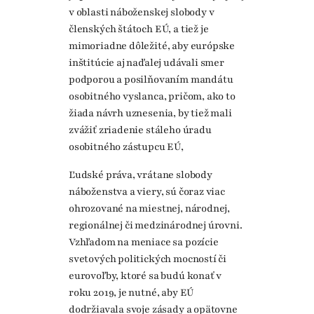
v oblasti náboženskej slobody v
členských štátoch EÚ, a tiež je
mimoriadne dôležité, aby európske
inštitúcie aj naďalej udávali smer
podporou a posilňovaním mandátu
osobitného vyslanca, pričom, ako to
žiada návrh uznesenia, by tiež mali
zvážiť zriadenie stáleho úradu
osobitného zástupcu EÚ,
Ľudské práva, vrátane slobody
náboženstva a viery, sú čoraz viac
ohrozované na miestnej, národnej,
regionálnej či medzinárodnej úrovni.
Vzhľadom na meniace sa pozície
svetových politických mocností či
eurovoľby, ktoré sa budú konať v
roku 2019, je nutné, aby EÚ
dodržiavala svoje zásady a opätovne