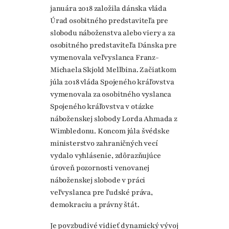
januára 2018 založila dánska vláda
Úrad osobitného predstaviteľa pre
slobodu náboženstva alebo viery a za
osobitného predstaviteľa Dánska pre
vymenovala veľvyslanca Franz-
Michaela Skjold Mellbina. Začiatkom
júla 2018 vláda Spojeného kráľovstva
vymenovala za osobitného vyslanca
Spojeného kráľovstva v otázke
náboženskej slobody Lorda Ahmada z
Wimbledonu. Koncom júla švédske
ministerstvo zahraničných vecí
vydalo vyhlásenie, zdôrazňujúce
úroveň pozornosti venovanej
náboženskej slobode v práci
veľvyslanca pre ľudské práva,
demokraciu a právny štát.
Je povzbudivé vidieť dynamický vývoj