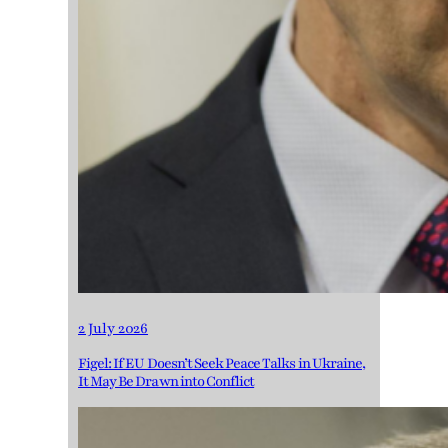
2 July 2026
Figel: If EU Doesn’t Seek Peace Talks in Ukraine,
It May Be Drawn into Conflict