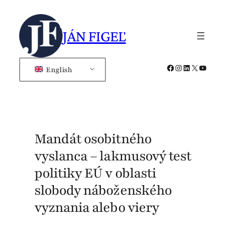
Skip
to
JÁN FIGEĽ
content
Facebook
Instagram
LinkedIn
X
YouTub
English
Mandát osobitného
vyslanca – lakmusový test
politiky EÚ v oblasti
slobody náboženského
vyznania alebo viery