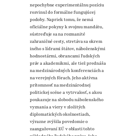
nepochybne experimentálnu pozíciu
rozvinul do formálne fungujúcej
podoby. Napriek tomu, že nemá
oficiálne pokyny k svojmu mandátu,
sústreďuje sa na rozmanité
zahraničné cesty, stretáva sa okrem
iného s lídrami štátov, náboženskými
hodnostármi, obrancami ľudských
práv a akademikmi, ale tiež prednáša
na medzinárodných konferenciách a
na verejných fórach. Jeho aktívna
prítomnosť na medzinárodnej
politickej scéne a vytrvalosť, s akou
poukazuje na slobodu náboženského
vyznania a viery v zložitých
diplomatických okolnostiach,
výrazne zvýšila povedomie o
zaangažovaní EÚ v oblasti tohto