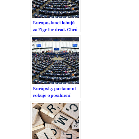
Europoslanci lobujú
za Figeľov úrad. Chcú
silnejší mandát a viac
peňazí
Európsky parlament
rokuje o posilnení
mandátu Jána Figeľa