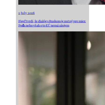
2 July 2026
Figeľ tvrdí, že dialóg s Ruskom je nutný pre mier.
Podľa neho však o to EÚ nemá záujem