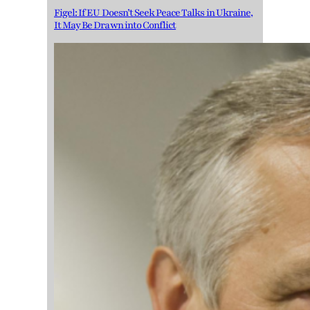
Figel: If EU Doesn’t Seek Peace Talks in Ukraine,
It May Be Drawn into Conflict