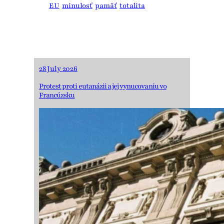
EU
minulosť
pamäť
totalita
28 July 2026
Protest proti eutanázii a jej vynucovaniu vo
Francúzsku