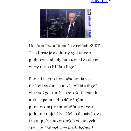
Slovensky
Hosťom Pavla Demeša v relácii SVET
Tu a teraz je osobitný vyslanec pre
podporu slobody náboženstva alebo
viery mimo EÚ Ján Figeľ.
Počas troch rokov pôsobenia vo
funkcii vyslanca navštívil Ján Figeľ
viac než 30 krajín, pretože Európska
únia je podľa neho dôležitým
partnerom pre mnohé štáty sveta.
Jednou z najcitlivejších bola návšteva
Iraku počas otvorených vojnových
stretov.
“Musel som nosiť helmu i