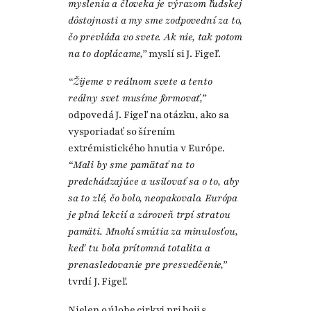
myslenia a človeka je výrazom ľudskej
dôstojnosti a my sme zodpovední za to,
čo prevláda vo svete. Ak nie, tak potom
na to doplácame,”
myslí si J. Figeľ.
“Žijeme v reálnom svete a tento
reálny svet musíme formovať,”
odpovedá J. Figeľ na otázku, ako sa
vysporiadať so šírením
extrémistického hnutia v Európe.
“Mali by sme pamätať na to
predchádzajúce a usilovať sa o to, aby
sa to zlé, čo bolo, neopakovalo. Európa
je plná lekcií a zároveň trpí stratou
pamäti. Mnohí smútia za minulosťou,
keď tu bola prítomná totalita a
prenasledovanie pre presvedčenie,”
tvrdí J. Figeľ.
Nielen o úlohe cirkvi pri boji s