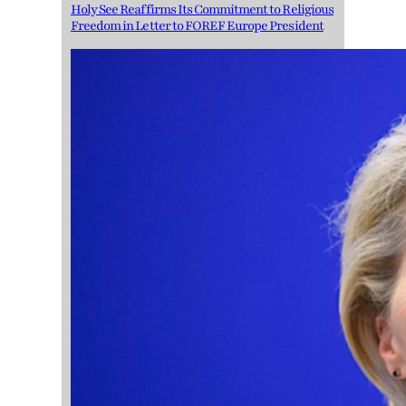
Holy See Reaffirms Its Commitment to Religious
Freedom in Letter to FOREF Europe President