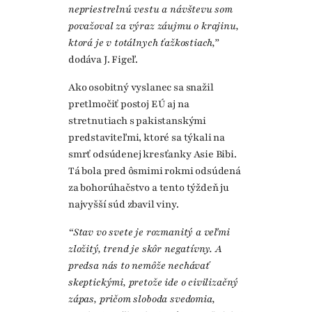
nepriestrelnú vestu a návštevu som
považoval za výraz záujmu o krajinu,
ktorá je v totálnych ťažkostiach,”
dodáva J. Figeľ.
Ako osobitný vyslanec sa snažil
pretlmočiť postoj EÚ aj na
stretnutiach s pakistanskými
predstaviteľmi, ktoré sa týkali na
smrť odsúdenej kresťanky Asie Bibi.
Tá bola pred ôsmimi rokmi odsúdená
za bohorúhačstvo a tento týždeň ju
najvyšší súd zbavil viny.
“Stav vo svete je rozmanitý a veľmi
zložitý, trend je skôr negatívny. A
predsa nás to nemôže nechávať
skeptickými, pretože ide o civilizačný
zápas, pričom sloboda svedomia,