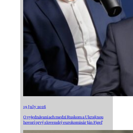
19 July 2026
O vyjednávaniach medzi Ruskom a Ukrajinou
hovorí prvý slovenský eurokomisár Ján Figeľ