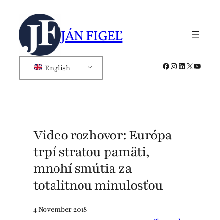
Skip
to
JÁN FIGEĽ
content
Facebook
Instagram
LinkedIn
X
YouTub
English
Video rozhovor: Európa
trpí stratou pamäti,
mnohí smútia za
totalitnou minulosťou
4 November 2018