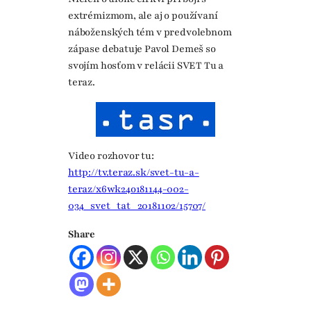
extrémizmom, ale aj o používaní
náboženských tém v predvolebnom
zápase debatuje Pavol Demeš so
svojím hosťom v relácii SVET Tu a
teraz.
Video rozhovor tu:
http://tv.teraz.sk/svet-tu-a-
teraz/x6wk24o181144-002-
034_svet_tat_20181102/15707/
Share