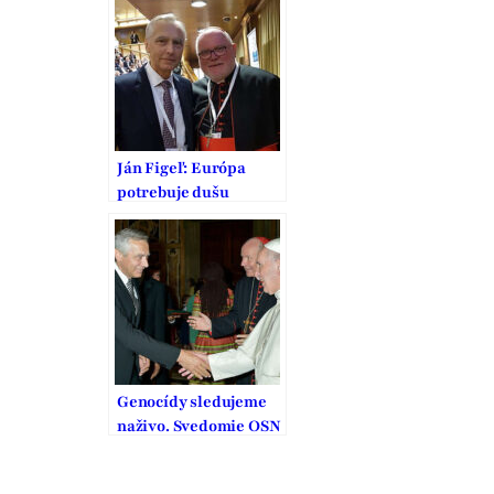
vodcovského typu
Ján Figeľ: Európa
potrebuje dušu
Genocídy sledujeme
naživo. Svedomie OSN
sa musí prebudiť