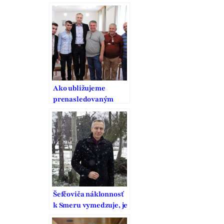
prekáža, žeby sa
inštitúcie EÚ mali
systematicky
zaoberať
náboženstvom
Ako ubližujeme
prenasledovaným
kresťanom?
Ľahostajnosťou,
nevedomosťou a
strachom
Šefčoviča náklonnosť
k Smeru vymedzuje, je
to pritom strana