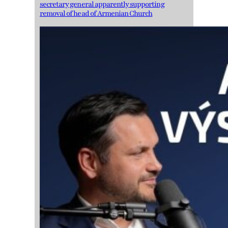
secretary general apparently supporting
removal of head of Armenian Church