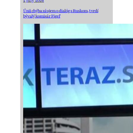
2 July 2026
Únii chýba záujem o dialóg s Ruskom, tvrdí
bývalý komisár Figeľ