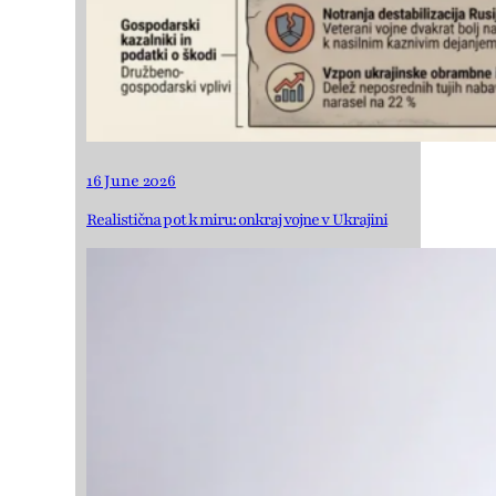
16 June 2026
Realistična pot k miru: onkraj vojne v Ukrajini