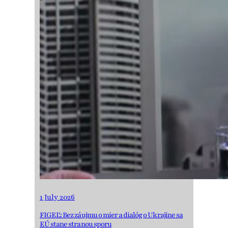
1 July 2026
FIGEĽ: Bez záujmu o mier a dialóg o Ukrajine sa
EÚ stane stranou sporu