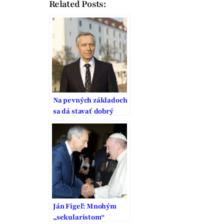
Related Posts:
Na pevných základoch
sa dá stavať dobrý
domov
Ján Figeľ: Mnohým
„sekularistom“