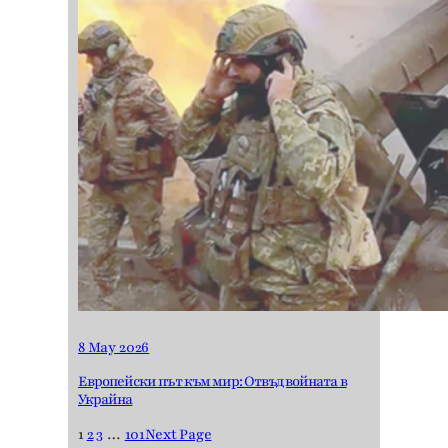
8 May 2026
Европейски път към мир: Отвъд войната в
Украйна
1
2
3
…
101
Next Page