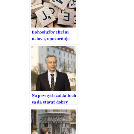
Bohoslužby chráni
ústava, upozorňuje
Figeľ. Reštrikcie sú
podľa neho veľmi
prísne
Na pevných základoch
sa dá stavať dobrý
domov