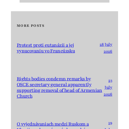
MORE POSTS
28 July
Protest proti eutanázii a jej
vynucovaniu vo Francúzsku
2026
Rights bodies condemn remarks by
23
OSCE secretary general apparently
July
supporting removal of head of Armenian
2026
Church
19
O vyjednávaniach medzi Ruskom a