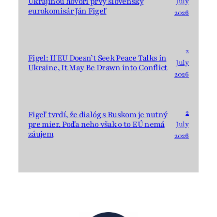
Ukrajinou hovorí prvý slovenský
July
eurokomisár Ján Figeľ
2026
2
Figel: If EU Doesn’t Seek Peace Talks in
July
Ukraine, It May Be Drawn into Conflict
2026
2
Figeľ tvrdí, že dialóg s Ruskom je nutný
pre mier. Podľa neho však o to EÚ nemá
July
záujem
2026