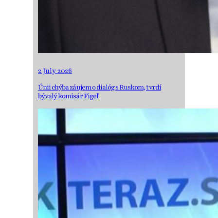
2 July 2026
Únii chýba záujem o dialóg s Ruskom, tvrdí
bývalý komisár Figeľ