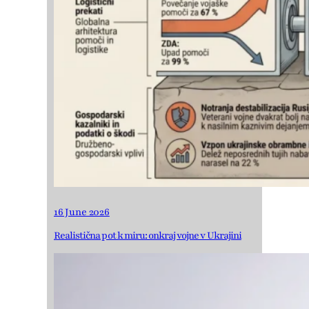
16 June 2026
Realistična pot k miru: onkraj vojne v Ukrajini