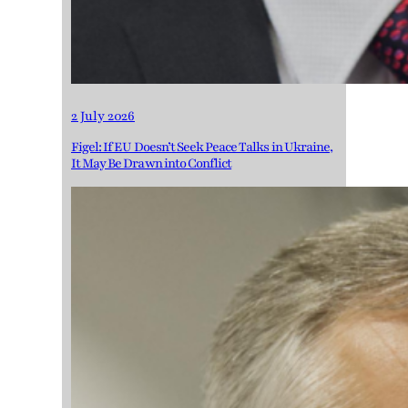
2 July 2026
Figel: If EU Doesn’t Seek Peace Talks in Ukraine,
It May Be Drawn into Conflict