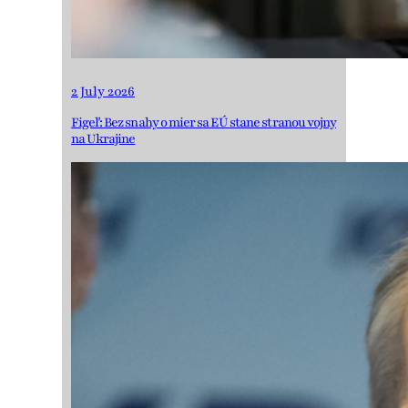
2 July 2026
Figeľ: Bez snahy o mier sa EÚ stane stranou vojny
na Ukrajine