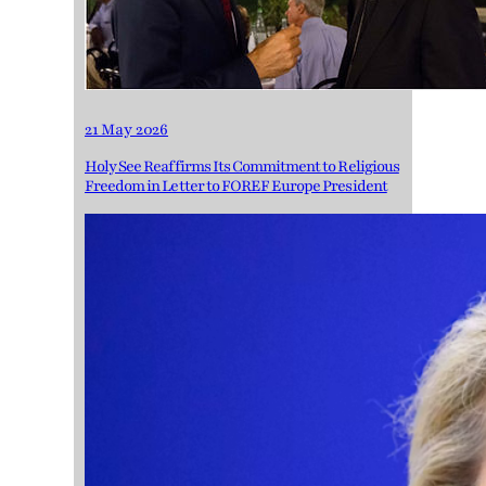
21 May 2026
Holy See Reaffirms Its Commitment to Religious
Freedom in Letter to FOREF Europe President