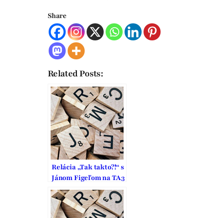
Share
Related Posts:
Relácia „Tak takto?!“ s
Jánom Figeľom na TA3