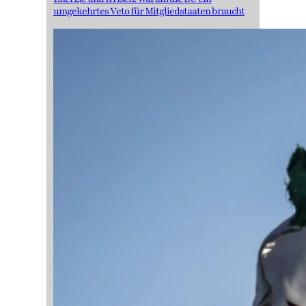
umgekehrtes Veto für Mitgliedstaaten braucht