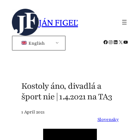
Skip
to
JÁN FIGEĽ
content
Facebook
Instagram
LinkedIn
X
YouTub
English
Kostoly áno, divadlá a
šport nie | 1.4.2021 na TA3
1 April 2021
Slovensky