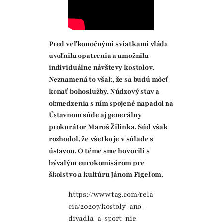
Pred veľkonočnými sviatkami vláda
uvoľnila opatrenia a umožnila
individuálne návštevy kostolov.
Neznamená to však, že sa budú môcť
konať bohoslužby. Núdzový stav a
obmedzenia s ním spojené napadol na
Ústavnom súde aj generálny
prokurátor Maroš Žilinka. Súd však
rozhodol, že všetko je v súlade s
ústavou. O téme sme hovorili s
bývalým eurokomisárom pre
školstvo a kultúru Jánom Figeľom.
https://www.ta3.com/rela
cia/20207/kostoly-ano-
divadla-a-sport-nie