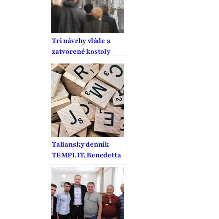
Tri návrhy vláde a
zatvorené kostoly
Taliansky denník
TEMPI.IT, Benedetta
Frigerio sa pýta Jána
Figeľa