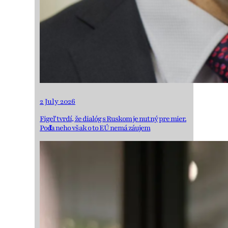
2 July 2026
Figeľ tvrdí, že dialóg s Ruskom je nutný pre mier.
Podľa neho však o to EÚ nemá záujem