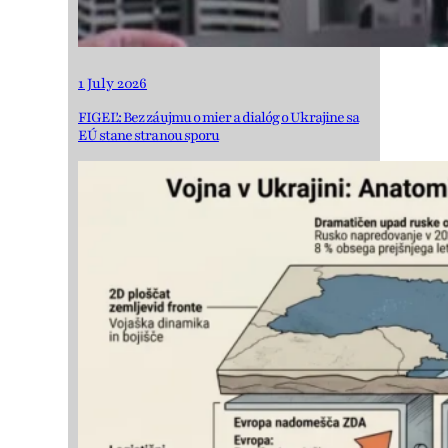
1 July 2026
FIGEĽ: Bez záujmu o mier a dialóg o Ukrajine sa
EÚ stane stranou sporu