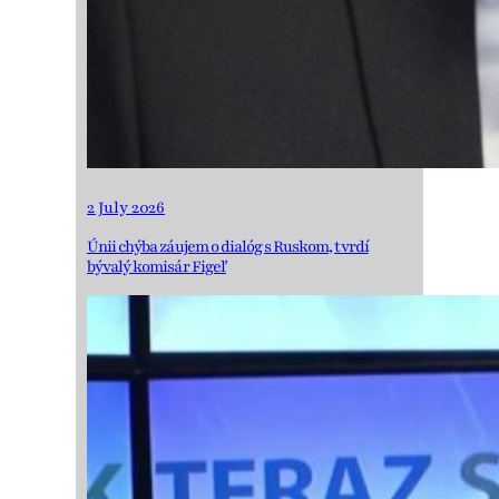
2 July 2026
Únii chýba záujem o dialóg s Ruskom, tvrdí
bývalý komisár Figeľ