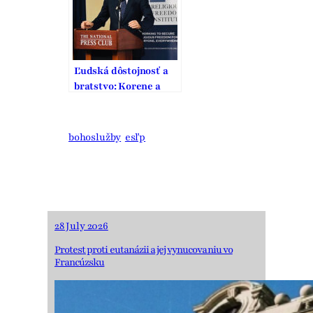
Ľudská dôstojnosť a
bratstvo: Korene a
ovocie univerzality
ľudských práv
bohoslužby
esľp
28 July 2026
Protest proti eutanázii a jej vynucovaniu vo
Francúzsku