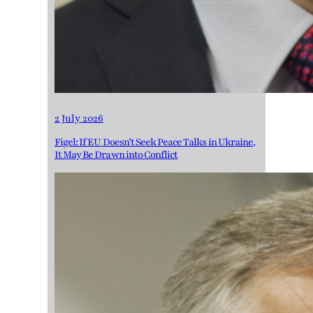
2 July 2026
Figel: If EU Doesn’t Seek Peace Talks in Ukraine,
It May Be Drawn into Conflict