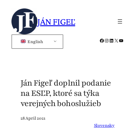
Skip
to
JÁN FIGEĽ
content
Facebook
Instagram
LinkedIn
X
YouTub
English
Ján Figeľ doplnil podanie
na ESĽP, ktoré sa týka
verejných bohoslužieb
28 April 2021
Slovensky