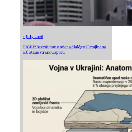
1 July 2026
FIGEĽ: Bez záujmu o mier a dialóg o Ukrajine sa
EÚ stane stranou sporu