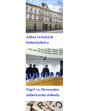
súdu
Zákaz verejných
bohoslužieb a
stanovisko Ústavného
súdu
Figeľ vs. Slovensko:
náboženská sloboda
ustupuje covidovým
opatreniam