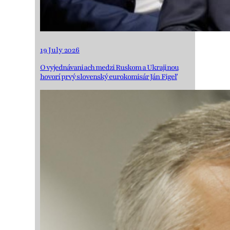
19 July 2026
O vyjednávaniach medzi Ruskom a Ukrajinou
hovorí prvý slovenský eurokomisár Ján Figeľ