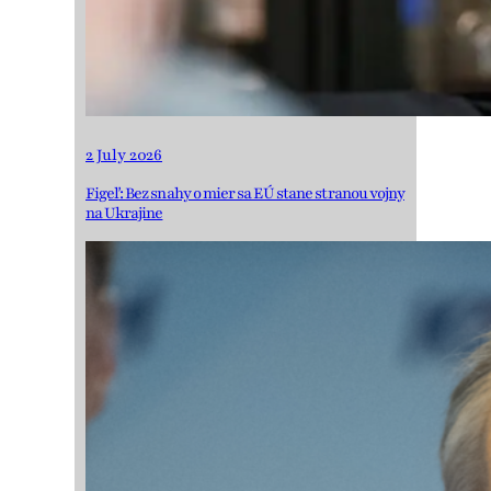
2 July 2026
Figeľ: Bez snahy o mier sa EÚ stane stranou vojny
na Ukrajine