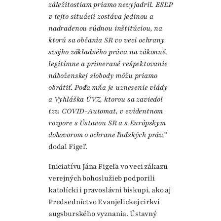
záležitostiam priamo nevyjadril. ESĽP
v tejto situácii zostáva jedinou a
nadradenou súdnou inštitúciou, na
ktorú sa občania SR vo veci ochrany
svojho základného práva na zákonné,
legitímne a primerané rešpektovanie
náboženskej slobody môžu priamo
obrátiť. Podľa mňa je uznesenie vlády
a Vyhláška ÚVZ, ktorou sa zaviedol
tzv. COVID-Automat, v evidentnom
rozpore s Ústavou SR a s Európskym
dohovorom o ochrane ľudských práv,”
dodal Figeľ.
Iniciatívu Jána Figeľa vo veci zákazu
verejných bohoslužieb podporili
katolícki i pravoslávni biskupi, ako aj
Predsedníctvo Evanjelickej cirkvi
augsburského vyznania. Ústavný