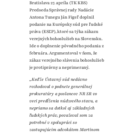
Bratislava 27. apríla (TK KBS)
Predseda Správnej rady Nadácie
Antona Tunegu Ján Figeľ doplnil
podanie na Európsky súd pre ľudské
práva (ESĽP), ktoré sa týka zákazu
verejných bohoslužieb na Slovensku.
Ide o doplnenie pôvodného podania z
februára. Argumentoval v ňom, že
zákaz verejného slávenia bohoslužieb
je protiprávny a neprimeraný.
„Keďže Ústavný súd nedávno
rozhodoval o podnete generálnej
prokuratúry a poslancov NR SR vo
veci predĺženia núdzového stavu, a
nepriamo sa dotkol aj základných
ľudských práv, považoval som za
potrebné v spolupráci so
zastupujúcim advokátom Martinom