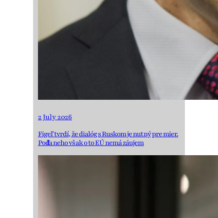
2 July 2026
Figeľ tvrdí, že dialóg s Ruskom je nutný pre mier.
Podľa neho však o to EÚ nemá záujem