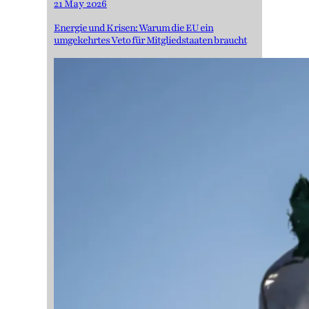
21 May 2026
Energie und Krisen: Warum die EU ein
umgekehrtes Veto für Mitgliedstaaten braucht