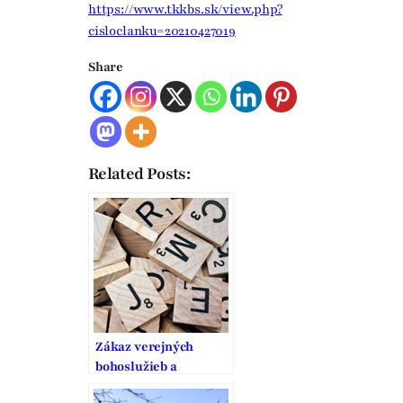
https://www.tkkbs.sk/view.php?
cisloclanku=20210427019
Share
Related Posts:
Zákaz verejných
bohoslužieb a
stanovisko Ústavného