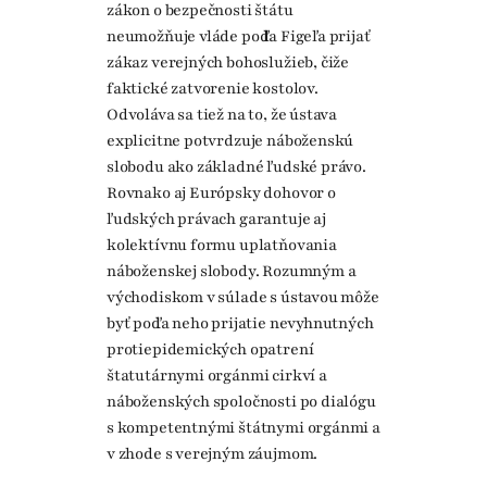
zákon o bezpečnosti štátu
neumožňuje vláde podľa Figeľa prijať
zákaz verejných bohoslužieb, čiže
faktické zatvorenie kostolov.
Odvoláva sa tiež na to, že ústava
explicitne potvrdzuje náboženskú
slobodu ako základné ľudské právo.
Rovnako aj Európsky dohovor o
ľudských právach garantuje aj
kolektívnu formu uplatňovania
náboženskej slobody. Rozumným a
východiskom v súlade s ústavou môže
byť podľa neho prijatie nevyhnutných
protiepidemických opatrení
štatutárnymi orgánmi cirkví a
náboženských spoločnosti po dialógu
s kompetentnými štátnymi orgánmi a
v zhode s verejným záujmom.