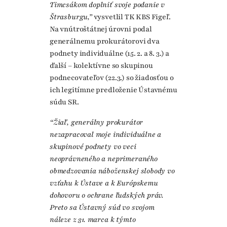
Timcsákom doplniť svoje podanie v
Štrasburgu,”
vysvetlil TK KBS Figeľ.
Na vnútroštátnej úrovni podal
generálnemu prokurátorovi dva
podnety individuálne (15. 2. a 8. 3.) a
ďalší – kolektívne so skupinou
podnecovateľov (22.3.) so žiadosťou o
ich legitímne predloženie Ústavnému
súdu SR.
“Žiaľ, generálny prokurátor
nezapracoval moje individuálne a
skupinové podnety vo veci
neoprávneného a neprimeraného
obmedzovania náboženskej slobody vo
vzťahu k Ústave a k Európskemu
dohovoru o ochrane ľudských práv.
Preto sa Ústavný súd vo svojom
náleze z 31. marca k týmto