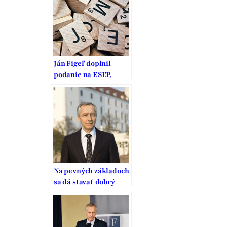
Ján Figeľ doplnil
podanie na ESĽP,
ktoré sa týka
verejných bohoslužieb
Na pevných základoch
sa dá stavať dobrý
domov