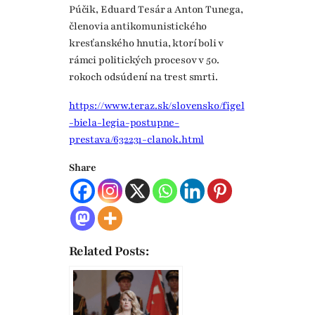
Púčik, Eduard Tesár a Anton Tunega,
členovia antikomunistického
kresťanského hnutia, ktorí boli v
rámci politických procesov v 50.
rokoch odsúdení na trest smrti.
https://www.teraz.sk/slovensko/figel
-biela-legia-postupne-
prestava/632231-clanok.html
Share
Related Posts: