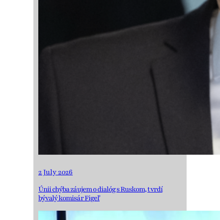
2 July 2026
Únii chýba záujem o dialóg s Ruskom, tvrdí
bývalý komisár Figeľ