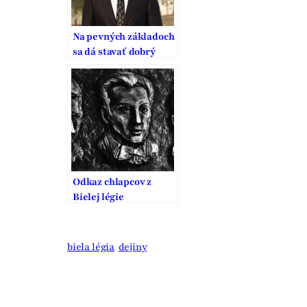
Na pevných základoch
sa dá stavať dobrý
domov
Odkaz chlapcov z
Bielej légie
biela légia
dejiny