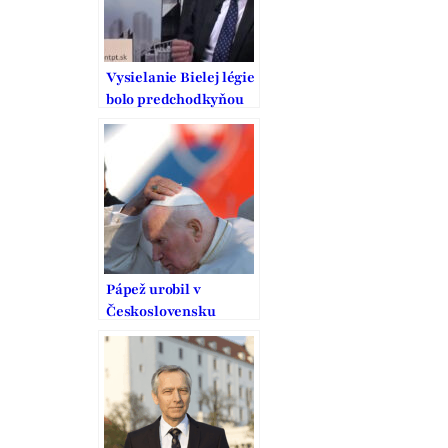
Vysielanie Bielej légie
bolo predchodkyňou
Slobodnej Európy
Pápež urobil v
Československu
výnimku a zem
pobozkal dvakrát