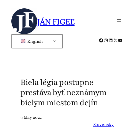
Skip
to
JÁN FIGEĽ
content
Facebook
Instagram
LinkedIn
X
YouTub
English
Biela légia postupne
prestáva byť neznámym
bielym miestom dejín
9 May 2022
Slovensky