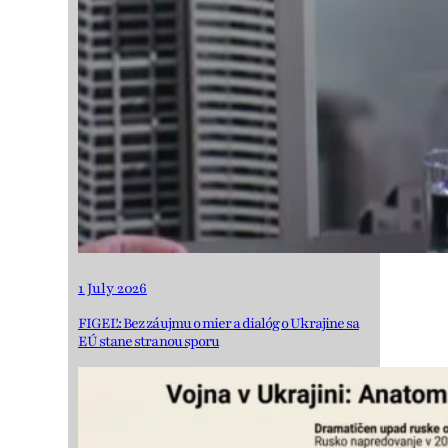
1 July 2026
FIGEĽ: Bez záujmu o mier a dialóg o Ukrajine sa
EÚ stane stranou sporu