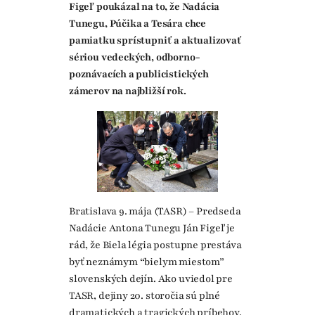
Figeľ poukázal na to, že Nadácia
Tunegu, Púčika a Tesára chce
pamiatku sprístupniť a aktualizovať
sériou vedeckých, odborno-
poznávacích a publicistických
zámerov na najbližší rok.
Bratislava 9. mája (TASR) – Predseda
Nadácie Antona Tunegu Ján Figeľ je
rád, že Biela légia postupne prestáva
byť neznámym “bielym miestom”
slovenských dejín. Ako uviedol pre
TASR, dejiny 20. storočia sú plné
dramatických a tragických príbehov,