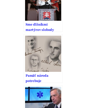
Sme dlžníkmi
martýrov slobody
Pamäť národa
potrebuje
pripomínanie