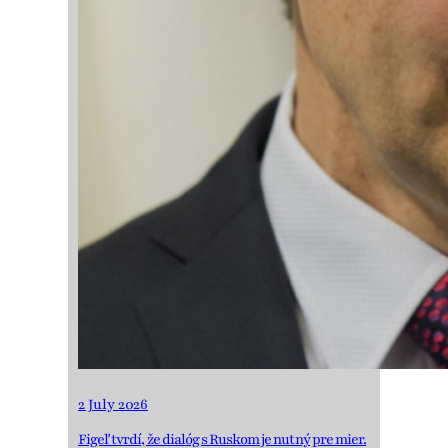
2 July 2026
Figeľ tvrdí, že dialóg s Ruskom je nutný pre mier.