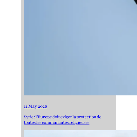
11 May 2026
Syrie : l’Europe doit exiger la protection de
toutes les communautés religieuses