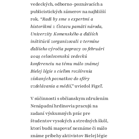
vedeckých, odborno-poznávacích a
publicistických zámerov na najbližší
rok.
“Radi by sme s expertmi a
historikmi z Ústavu pamäti národa,
Univerzity Komenského a ďalších
inštitúcií zorganizovali v termíne
ďalšieho výročia popravy vo februári
2023 celoslovenskú vedeckú
konferenciu na tému málo známej
Bielej légie s cieľom rozšírenia
získaných poznatkov do sféry
vzdelávania a médií,”
uviedol Figeľ.
V súčinnosti s občianskym združením
Nenápadní hrdinovia pracujú na
zadaní výskumných prác pre
študentov vysokých a stredných škôl,
ktorí budú mapovať neznáme či málo
známe príbehy aktivistov Bielej légie