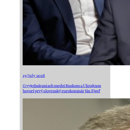
19 July 2026
O vyjednávaniach medzi Ruskom a Ukrajinou
hovorí prvý slovenský eurokomisár Ján Figeľ