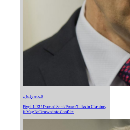
2 July 2026
Figel: If EU Doesn’t Seek Peace Talks in Ukraine,
It May Be Drawn into Conflict