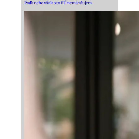
Podľa neho však o to EÚ nemá záujem