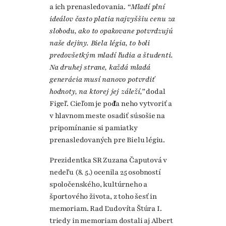
a ich prenasledovania.
“Mladí plní
ideálov často platia najvyššiu cenu za
slobodu, ako to opakovane potvrdzujú
naše dejiny. Biela légia, to boli
predovšetkým mladí ľudia a študenti.
Na druhej strane, každá mladá
generácia musí nanovo potvrdiť
hodnoty, na ktorej jej záleží,”
dodal
Figeľ. Cieľom je podľa neho vytvoriť a
v hlavnom meste osadiť súsošie na
pripomínanie si pamiatky
prenasledovaných pre Bielu légiu.
Prezidentka SR Zuzana Čaputová v
nedeľu (8. 5.) ocenila 25 osobností
spoločenského, kultúrneho a
športového života, z toho šesť in
memoriam. Rad Ľudovíta Štúra I.
triedy in memoriam dostali aj Albert