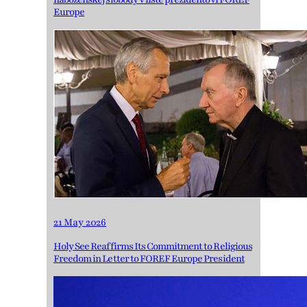
Europe
21 May 2026
Holy See Reaffirms Its Commitment to Religious
Freedom in Letter to FOREF Europe President