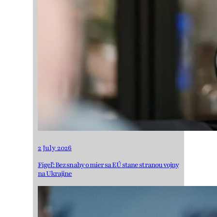
2 July 2026
Figeľ: Bez snahy o mier sa EÚ stane stranou vojny
na Ukrajine