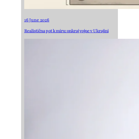
16 June 2026
Realistična pot k miru: onkraj vojne v Ukrajini