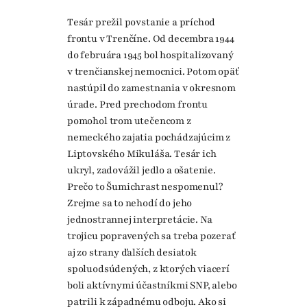
Tesár prežil povstanie a príchod
frontu v Trenčíne. Od decembra 1944
do februára 1945 bol hospitalizovaný
v trenčianskej nemocnici. Potom opäť
nastúpil do zamestnania v okresnom
úrade. Pred prechodom frontu
pomohol trom utečencom z
nemeckého zajatia pochádzajúcim z
Liptovského Mikuláša. Tesár ich
ukryl, zadovážil jedlo a ošatenie.
Prečo to Šumichrast nespomenul?
Zrejme sa to nehodí do jeho
jednostrannej interpretácie. Na
trojicu popravených sa treba pozerať
aj zo strany ďalších desiatok
spoluodsúdených, z ktorých viacerí
boli aktívnymi účastníkmi SNP, alebo
patrili k západnému odboju. Ako si