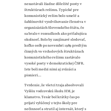
nezastávali žiadne dôležité posty v
štruktúrach režimu. Typické pre
komunistický režim bolo umelé a
šablónovité vyzdvihovanie členstva v
organizáciách Slovenského štátu, čo
sa bralo v rozsudkoch ako priťažujúca
okolnosť. Bolo by zaujímavé sledovať,
koľko osôb po novembri 1989 predtým
činných vo vrcholových štruktúrach
komunistického režimu zastávalo
vysoké posty v demokratickej ČSFR.
Iste boli medzi nimi aj zväzáci a
pionieri…
Tvrdenie, že všetci traja absolvovali
Vyššiu vodcovskú školu HM, je
klamstvo. Tesár bol krátky čas po
prijatí vylúčený z tejto školy pre
nečinnosť a stratil aj internát, ktorý s