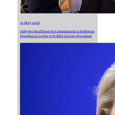
21 May 2026
Holy See Reaffirms Its Commitment to Religious
Freedom in Letter to FOREF Europe President