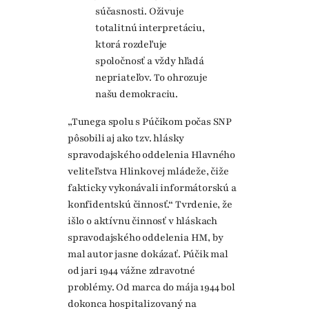
súčasnosti. Oživuje
totalitnú interpretáciu,
ktorá rozdeľuje
spoločnosť a vždy hľadá
nepriateľov. To ohrozuje
našu demokraciu.
„Tunega spolu s Púčikom počas SNP
pôsobili aj ako tzv. hlásky
spravodajského oddelenia Hlavného
veliteľstva Hlinkovej mládeže, čiže
fakticky vykonávali informátorskú a
konfidentskú činnosť.“ Tvrdenie, že
išlo o aktívnu činnosť v hláskach
spravodajského oddelenia HM, by
mal autor jasne dokázať. Púčik mal
od jari 1944 vážne zdravotné
problémy. Od marca do mája 1944 bol
dokonca hospitalizovaný na