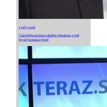
2 July 2026
Únii chýba záujem o dialóg s Ruskom, tvrdí
bývalý komisár Figeľ