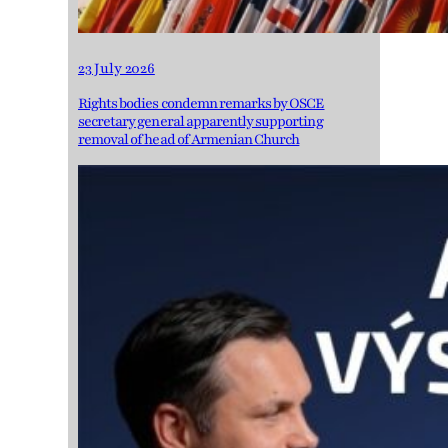
23 July 2026
Rights bodies condemn remarks by OSCE
secretary general apparently supporting
removal of head of Armenian Church