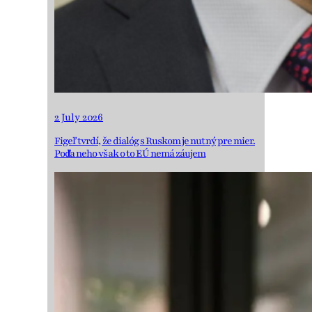
2 July 2026
Figeľ tvrdí, že dialóg s Ruskom je nutný pre mier.
Podľa neho však o to EÚ nemá záujem