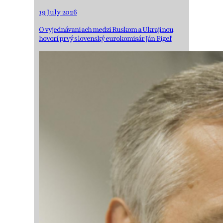
19 July 2026
O vyjednávaniach medzi Ruskom a Ukrajinou
hovorí prvý slovenský eurokomisár Ján Figeľ