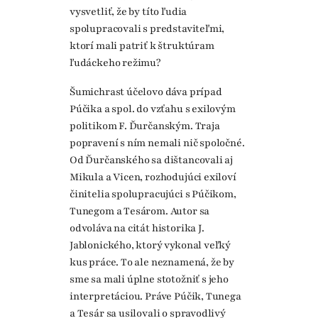
vysvetliť, že by títo ľudia
spolupracovali s predstaviteľmi,
ktorí mali patriť k štruktúram
ľudáckeho režimu?
Šumichrast účelovo dáva prípad
Púčika a spol. do vzťahu s exilovým
politikom F. Ďurčanským. Traja
popravení s ním nemali nič spoločné.
Od Ďurčanského sa dištancovali aj
Mikula a Vicen, rozhodujúci exiloví
činitelia spolupracujúci s Púčikom,
Tunegom a Tesárom. Autor sa
odvoláva na citát historika J.
Jablonického, ktorý vykonal veľký
kus práce. To ale neznamená, že by
sme sa mali úplne stotožniť s jeho
interpretáciou. Práve Púčik, Tunega
a Tesár sa usilovali o spravodlivý