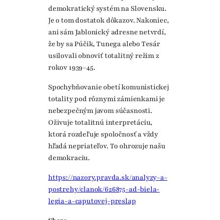
demokratický systém na Slovensku.
Je o tom dostatok dôkazov. Nakoniec,
ani sám Jablonický adresne netvrdí,
že by sa Púčik, Tunega alebo Tesár
usilovali obnoviť totalitný režim z
rokov 1939–45.
Spochybňovanie obetí komunistickej
totality pod rôznymi zámienkami je
nebezpečným javom súčasnosti.
Oživuje totalitnú interpretáciu,
ktorá rozdeľuje spoločnosť a vždy
hľadá nepriateľov. To ohrozuje našu
demokraciu.
https://nazory.pravda.sk/analyzy-a-
postrehy/clanok/626875-ad-biela-
legia-a-caputovej-preslap