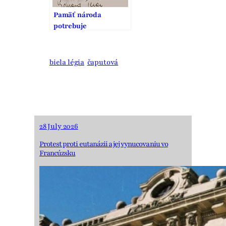
Pamäť národa
potrebuje
pripomínanie
biela légia
čaputová
28 July 2026
Protest proti eutanázii a jej vynucovaniu vo
Francúzsku