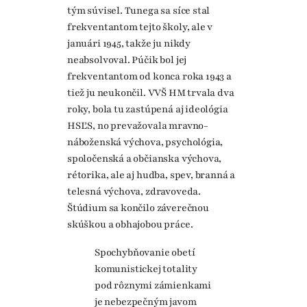
tým súvisel. Tunega sa síce stal
frekventantom tejto školy, ale v
januári 1945, takže ju nikdy
neabsolvoval. Púčik bol jej
frekventantom od konca roka 1943 a
tiež ju neukončil. VVŠ HM trvala dva
roky, bola tu zastúpená aj ideológia
HSĽS, no prevažovala mravno-
náboženská výchova, psychológia,
spoločenská a občianska výchova,
rétorika, ale aj hudba, spev, branná a
telesná výchova, zdravoveda.
Štúdium sa končilo záverečnou
skúškou a obhajobou práce.
Spochybňovanie obetí
komunistickej totality
pod rôznymi zámienkami
je nebezpečným javom