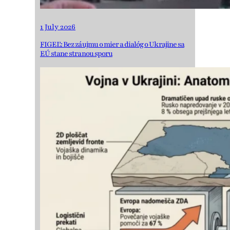
1 July 2026
FIGEĽ: Bez záujmu o mier a dialóg o Ukrajine sa
EÚ stane stranou sporu