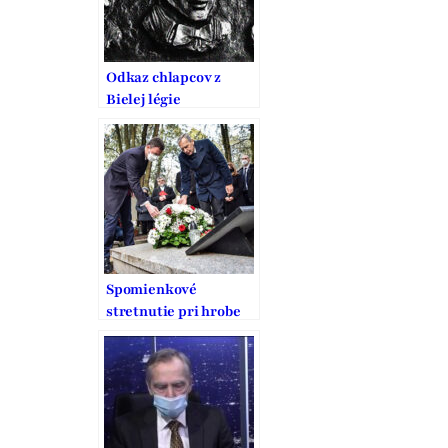
Odkaz chlapcov z
Bielej légie
Spomienkové
stretnutie pri hrobe
martýrov Bielej légie