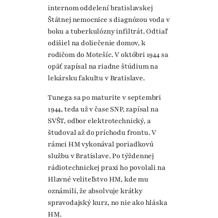
internom oddelení bratislavskej
Štátnej nemocnice s diagnózou voda v
boku a tuberkulózny infiltrát. Odtiaľ
odišiel na doliečenie domov, k
rodičom do Motešíc. V októbri 1944 sa
opäť zapísal na riadne štúdium na
lekársku fakultu v Bratislave.
Tunega sa po maturite v septembri
1944, teda už v čase SNP, zapísal na
SVŠT, odbor elektrotechnický, a
študoval až do príchodu frontu. V
rámci HM vykonával poriadkovú
službu v Bratislave. Po týždennej
rádiotechnickej praxi ho povolali na
Hlavné veliteľstvo HM, kde mu
oznámili, že absolvuje krátky
spravodajský kurz, no nie ako hláska
HM.