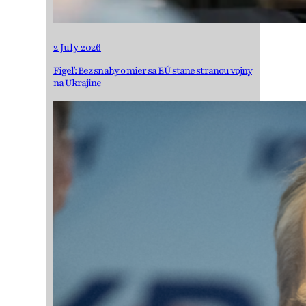
2 July 2026
Figeľ: Bez snahy o mier sa EÚ stane stranou vojny
na Ukrajine