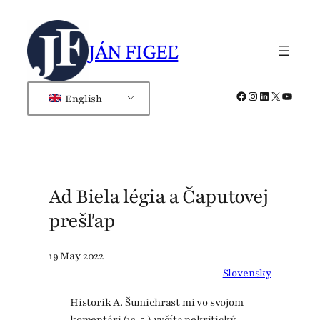
Skip
to
JÁN FIGEĽ
content
Facebook
Instagram
LinkedIn
X
YouTub
English
Ad Biela légia a Čaputovej
prešľap
19 May 2022
Slovensky
Historik A. Šumichrast mi vo svojom
komentári (12. 5.) vyčíta nekritický