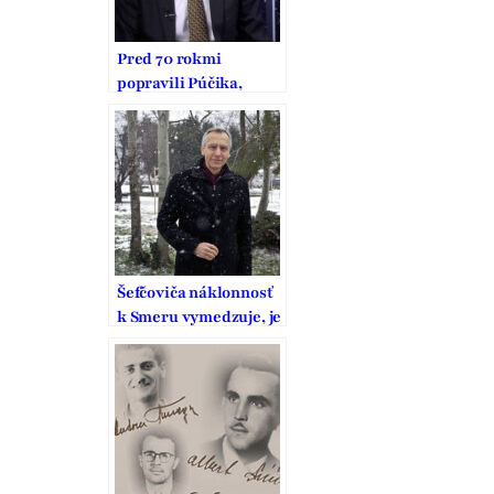
Pred 70 rokmi
popravili Púčika,
Tunegu a Tesára,
členov Bielej légie
Šefčoviča náklonnosť
k Smeru vymedzuje, je
to pritom strana
vodcovského typu