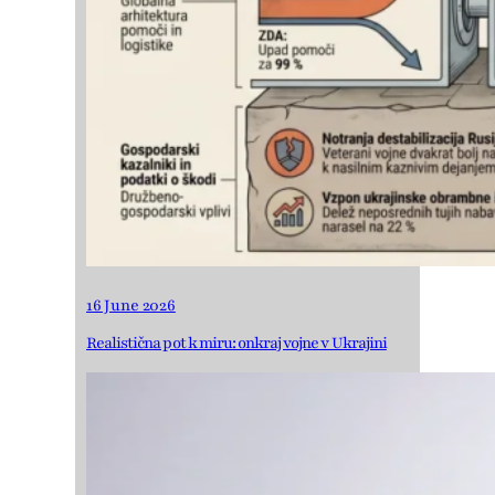
16 June 2026
Realistična pot k miru: onkraj vojne v Ukrajini