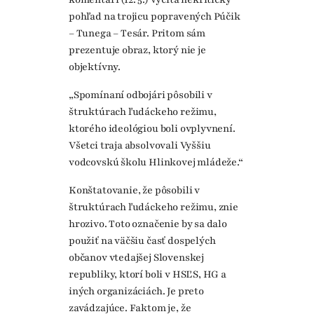
pohľad na trojicu popravených Púčik
– Tunega – Tesár. Pritom sám
prezentuje obraz, ktorý nie je
objektívny.
„Spomínaní odbojári pôsobili v
štruktúrach ľudáckeho režimu,
ktorého ideológiou boli ovplyvnení.
Všetci traja absolvovali Vyššiu
vodcovskú školu Hlinkovej mládeže.“
Konštatovanie, že pôsobili v
štruktúrach ľudáckeho režimu, znie
hrozivo. Toto označenie by sa dalo
použiť na väčšiu časť dospelých
občanov vtedajšej Slovenskej
republiky, ktorí boli v HSĽS, HG a
iných organizáciách. Je preto
zavádzajúce. Faktom je, že