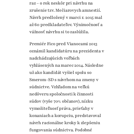
raz – o rok neskôr pri návrhu na
zrušenie tzv. Mečiarovych amnestií.
Návrh predložený v marci r. 2015 mal
až 60 predkladateľov. Výnimočnosť a
vážnosť návrhu si to zaslúžila.
Premiér Fico pred Vianocami 2013
oznámil kandidatúru na prezidenta v
nadchádzajúcich voľbách
vyhlásených na marec 2014. Následne
už ako kandidát vyšiel spolu so
Smerom-SD s návrhom na zmeny v
súdnictve. Vzhľadom na veľkú
nedôveru spoločnosti k činnosti
súdov (vyše 70% občanov), nízku
vymožiteľnosť práva, prieťahy v
konaniach a korupciu, predstavoval
návrh racionálne kroky k zlepšeniu
fungovania súdnictva. Podobné