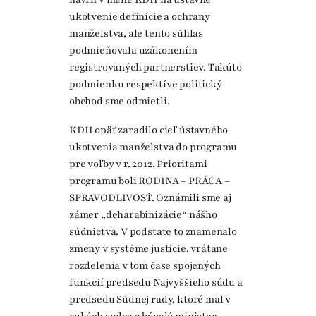
ukotvenie definície a ochrany
manželstva, ale tento súhlas
podmieňovala uzákonením
registrovaných partnerstiev. Takúto
podmienku respektíve politický
obchod sme odmietli.
KDH opäť zaradilo cieľ ústavného
ukotvenia manželstva do programu
pre voľby v r. 2012. Prioritami
programu boli RODINA – PRÁCA –
SPRAVODLIVOSŤ. Oznámili sme aj
zámer „deharabinizácie“ nášho
súdnictva. V podstate to znamenalo
zmeny v systéme justície, vrátane
rozdelenia v tom čase spojených
funkcií predsedu Najvyššieho súdu a
predsedu Súdnej rady, ktoré mal v