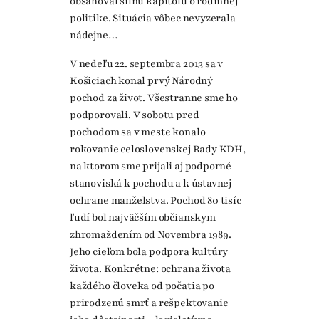
obsahoval silnú kapitolu o rodinnej
politike. Situácia vôbec nevyzerala
nádejne…
V nedeľu 22. septembra 2013 sa v
Košiciach konal prvý Národný
pochod za život. Všestranne sme ho
podporovali. V sobotu pred
pochodom sa v meste konalo
rokovanie celoslovenskej Rady KDH,
na ktorom sme prijali aj podporné
stanoviská k pochodu a k ústavnej
ochrane manželstva. Pochod 80 tisíc
ľudí bol najväčším občianskym
zhromaždením od Novembra 1989.
Jeho cieľom bola podpora kultúry
života. Konkrétne: ochrana života
každého človeka od počatia po
prirodzenú smrť a rešpektovanie