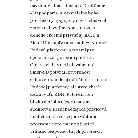
navrhla, že tento text ako Klub Smer
-SD podporia, ale paralelne by bol
predložený aj spojený návrh obidvoch
zmien ústavy. Povedal som, že k
dohode chceme prizvať aj SDKÚ a
Most-Híd, keďže sme mali vytvorenú
Ľudovú platformu s tézami pre
spoločnú zodpovednú politiku.
Obidva ciele v nej boli zahrnuté.
Smer-SD potvrdil otvorenosť
celkovej dohode aj s ďalšími stranami
Ľudovej platformy, ale úvod chceli
definovať s KDH. Potvrdil som
blízkosť nášho názoru na stav
súdnictva. Predchádzajúca pravicová
koalícia mala vo svojom vládnom
programe tieto zmeny v justícii,
vrátane bezpečnostných previerok