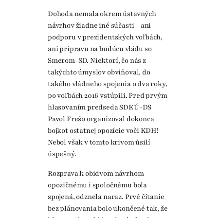
Dohoda nemala okrem ústavných
návrhov žiadne iné súčasti – ani
podporu v prezidentských voľbách,
ani prípravu na budúcu vládu so
Smerom-SD. Niektorí, čo nás z
takýchto úmyslov obviňoval, do
takého vládneho spojenia o dva roky,
po voľbách 2016 vstúpili. Pred prvým
hlasovaním predseda SDKÚ-DS
Pavol Frešo organizoval dokonca
bojkot ostatnej opozície voči KDH!
Nebol však v tomto krivom úsilí
úspešný.
Rozprava k obidvom návrhom –
opozičnému i spoločnému bola
spojená, odznela naraz. Prvé čítanie
bez plánovania bolo ukončené tak, že