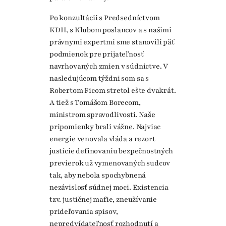
Po konzultácii s Predsedníctvom
KDH, s Klubom poslancov a s našimi
právnymi expertmi sme stanovili päť
podmienok pre prijateľnosť
navrhovaných zmien v súdnictve. V
nasledujúcom týždni som sa s
Robertom Ficom stretol ešte dvakrát.
A tiež s Tomášom Borecom,
ministrom spravodlivosti. Naše
pripomienky brali vážne. Najviac
energie venovala vláda a rezort
justície definovaniu bezpečnostných
previerok už vymenovaných sudcov
tak, aby nebola spochybnená
nezávislosť súdnej moci. Existencia
tzv. justičnej mafie, zneužívanie
prideľovania spisov,
nepredvídateľnosť rozhodnutí a