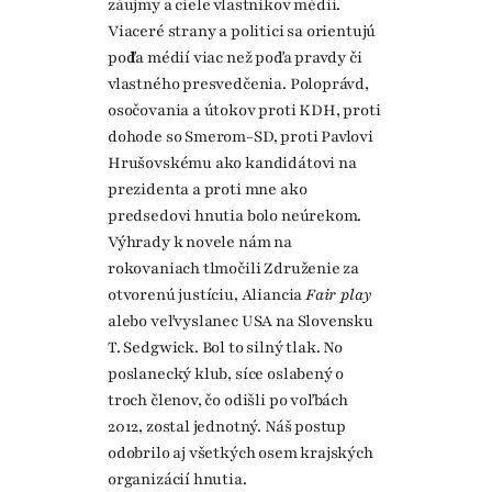
záujmy a ciele vlastníkov médií.
Viaceré strany a politici sa orientujú
podľa médií viac než podľa pravdy či
vlastného presvedčenia. Poloprávd,
osočovania a útokov proti KDH, proti
dohode so Smerom-SD, proti Pavlovi
Hrušovskému ako kandidátovi na
prezidenta a proti mne ako
predsedovi hnutia bolo neúrekom.
Výhrady k novele nám na
rokovaniach tlmočili Združenie za
otvorenú justíciu, Aliancia
Fair play
alebo veľvyslanec USA na Slovensku
T. Sedgwick. Bol to silný tlak. No
poslanecký klub, síce oslabený o
troch členov, čo odišli po voľbách
2012, zostal jednotný. Náš postup
odobrilo aj všetkých osem krajských
organizácií hnutia.