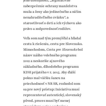
jeho dôstojnosti, „legislatívne
zabezpečenie ochrany manželstva
muža a ženy ako jedinečného a ničím
nenahraditeľného zväzku“, a
starostlivosť o deti a ich výchovu ako
právo a zodpovednosť rodičov.
Veľa som nad tým premýšľal a hľadal
cestu k riešeniu, cestu pre Slovensko.
Mimochodom,
Cesta pre Slovensko
bol
názov nášho volebného programu
2012 a neskoršie aj nového
základného, dlhodobého programu
KDH prijatého v r. 2015. Aby ďalší
pokus mal väčšiu šancu na
priechodnosť v NR SR, rozhodol som
sa pre nový prístup: Iniciatíva musí
reprezentovať autentický, slovenský
pôvod, proces musí byť menej