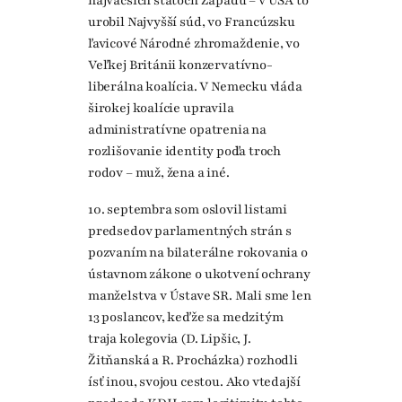
najväčších štátoch Západu – v USA to
urobil Najvyšší súd, vo Francúzsku
ľavicové Národné zhromaždenie, vo
Veľkej Británii konzervatívno-
liberálna koalícia. V Nemecku vláda
širokej koalície upravila
administratívne opatrenia na
rozlišovanie identity podľa troch
rodov – muž, žena a iné.
10. septembra som oslovil listami
predsedov parlamentných strán s
pozvaním na bilaterálne rokovania o
ústavnom zákone o ukotvení ochrany
manželstva v Ústave SR. Mali sme len
13 poslancov, keďže sa medzitým
traja kolegovia (D. Lipšic, J.
Žitňanská a R. Procházka) rozhodli
ísť inou, svojou cestou. Ako vtedajší