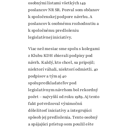
osobnými listami všetkých 149
poslancov NR SR. Pozval som občanov
k spoločenskej podpore návrhu. A
poslancov k osobnému rozhodnutiu a
k spoločnému predloženiu
legislatívnej iniciatívy.
Viac než mesiac sme spolu s kolegami
z Klubu KDH zbierali podpisy pod
návrh. Každý, kto chcel, sa pripojil;
niektorí váhali, niektorí odmietli. 40
podpisov a tým aj 40
spolupredkladateľov pod
legislatívnym návrhom bol rekordný
počet – najvyšší od roku 1989. Aj tento
fakt potvrdzoval výnimočnú
dôležitosť iniciatívy a integrujúci
spôsob jej predloženia. Tento osobný
a spájajúci prístup som použil ešte