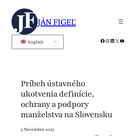
Skip
to
JÁN FIGEĽ
content
Facebook
Instagram
LinkedIn
X
YouTub
English
Príbeh ústavného
ukotvenia definície,
ochrany a podpory
manželstva na Slovensku
5 November 2023