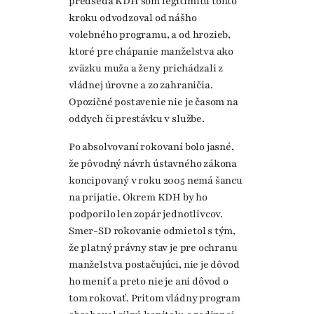
predseda KDH som legitimitu tohto
kroku odvodzoval od nášho
volebného programu, a od hrozieb,
ktoré pre chápanie manželstva ako
zväzku muža a ženy prichádzali z
vládnej úrovne a zo zahraničia.
Opozičné postavenie nie je časom na
oddych či prestávku v službe.
Po absolvovaní rokovaní bolo jasné,
že pôvodný návrh ústavného zákona
koncipovaný v roku 2005 nemá šancu
na prijatie. Okrem KDH by ho
podporilo len zopár jednotlivcov.
Smer-SD rokovanie odmietol s tým,
že platný právny stav je pre ochranu
manželstva postačujúci, nie je dôvod
ho meniť a preto nie je ani dôvod o
tom rokovať. Pritom vládny program