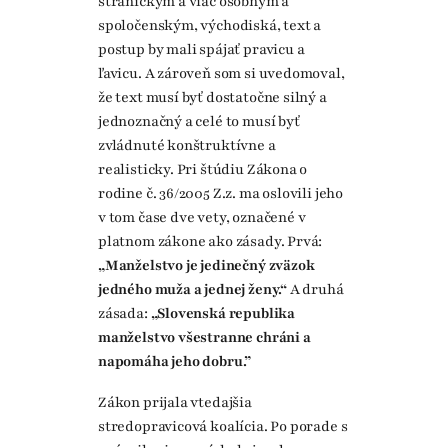
straníckym a viac osobným a
spoločenským, východiská, text a
postup by mali spájať pravicu a
ľavicu. A zároveň som si uvedomoval,
že text musí byť dostatočne silný a
jednoznačný a celé to musí byť
zvládnuté konštruktívne a
realisticky. Pri štúdiu Zákona o
rodine č. 36/2005 Z.z. ma oslovili jeho
v tom čase dve vety, označené v
platnom zákone ako zásady. Prvá:
„Manželstvo je jedinečný zväzok
jedného muža a jednej ženy.“
A druhá
zásada:
„Slovenská republika
manželstvo všestranne chráni a
napomáha jeho dobru.”
Zákon prijala vtedajšia
stredopravicová koalícia. Po porade s