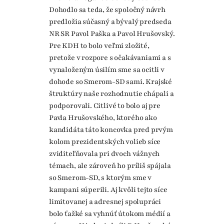
Dohodlo sa teda, že spoločný návrh
predložia súčasný a bývalý predseda
NR SR Pavol Paška a Pavol Hrušovský.
Pre KDH to bolo veľmi zložité,
pretože v rozpore s očakávaniami a s
vynaloženým úsilím sme sa ocitli v
dohode so Smerom-SD sami. Krajské
štruktúry naše rozhodnutie chápali a
podporovali. Citlivé to bolo aj pre
Pavla Hrušovského, ktorého ako
kandidáta táto koncovka pred prvým
kolom prezidentských volieb síce
zviditeľňovala pri dvoch vážnych
témach, ale zároveň ho príliš spájala
so Smerom-SD, s ktorým sme v
kampani súperili. Aj kvôli tejto síce
limitovanej a adresnej spolupráci
bolo ťažké sa vyhnúť útokom médií a