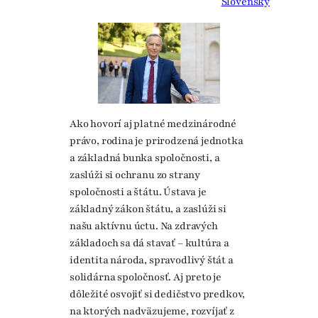
Slovensky
Ako hovorí aj platné medzinárodné
právo, rodina je prirodzená jednotka
a základná bunka spoločnosti, a
zaslúži si ochranu zo strany
spoločnosti a štátu. Ústava je
základný zákon štátu, a zaslúži si
našu aktívnu úctu. Na zdravých
základoch sa dá stavať – kultúra a
identita národa, spravodlivý štát a
solidárna spoločnosť. Aj preto je
dôležité osvojiť si dedičstvo predkov,
na ktorých nadväzujeme, rozvíjať z