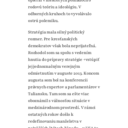
opieral v niektorých pohľadoch o
rodovú teóriu a ideológiu. V
odborných kruhoch to vyvolávalo
ostrú polemiku.
Stratégia mala silný politický
rozmer. Pre kresťanských
demokratov však bola neprijateľná.
Rozhodol som sa spolu s vedením
hnutia do prípravy stratégie +vstúpiť
jej jednoznačným verejným
odmietnutím v auguste 2013. Koncom
augusta som bol na konferencii
právnych expertov a parlamentárov v
Taliansku. Tam som sa ešte viac
oboznámil s vážnosťou situácie v
medzinárodnom prostredí. V rámci
ostatných rokov došlo k
redefinovaniu manželstva v