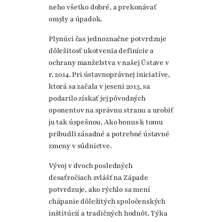
neho všetko dobré, a prekonávať
omyly a úpadok.
Plynúci čas jednoznačne potvrdzuje
dôležitosť ukotvenia definície a
ochrany manželstva v našej Ústave v
r. 2014. Pri ústavnoprávnej iniciatíve,
ktorá sa začala v jeseni 2013, sa
podarilo získať jej pôvodných
oponentov na správnu stranu a urobiť
ju tak úspešnou. Ako bonus k tomu
pribudli zásadné a potrebné ústavné
zmeny v súdnictve.
Vývoj v dvoch posledných
desaťročiach zvlášť na Západe
potvrdzuje, ako rýchlo sa mení
chápanie dôležitých spoločenských
inštitúcií a tradičných hodnôt. Týka