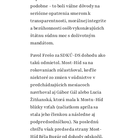
podobne – to boli vážne dôvody na
seriózne opatrenia smerom k
transparentnosti, morálnej integrite
a bezúhonnosti osôb vykonávajúcich
štátnu súdnu moc s doživotným
mandátom.
Pavol Frešo za SDKÚ-DS dohodu ako
takú odmietol. Most-Híd sa na
rokovaniach zúčastňoval, keďže
niektoré zo zmien v súdnictve v
predchádzajúcich mesiacoch
navrhoval aj Gábor Gál alebo Lucia
Žitňanská, ktorá mala k Mostu-Híd
blízky vzťah (začiatkom apríla sa
stala jeho členkou a následne aj
podpredsedníčkou). Na poslednú
chvíľu však predseda strany Most-
Híd Béla Bugár od dohody odskočil.