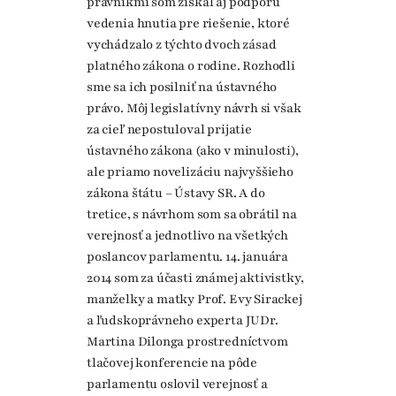
právnikmi som získal aj podporu
vedenia hnutia pre riešenie, ktoré
vychádzalo z týchto dvoch zásad
platného zákona o rodine. Rozhodli
sme sa ich posilniť na ústavného
právo. Môj legislatívny návrh si však
za cieľ nepostuloval prijatie
ústavného zákona (ako v minulosti),
ale priamo novelizáciu najvyššieho
zákona štátu – Ústavy SR. A do
tretice, s návrhom som sa obrátil na
verejnosť a jednotlivo na všetkých
poslancov parlamentu. 14. januára
2014 som za účasti známej aktivistky,
manželky a matky Prof. Evy Sirackej
a ľudskoprávneho experta JUDr.
Martina Dilonga prostredníctvom
tlačovej konferencie na pôde
parlamentu oslovil verejnosť a