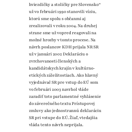
hviezdičky a stoličky pre Slovensko“
už vo februári 1990 stanovili víziu,
ktorú sme spolu s občanmi aj
zrealizovali v roku 2004. Na druhej
strane sme už vopred reagovali na
možné hrozby v tomto procese. Na
návrh poslancov KDH prijala NR SR
už v januári 2002 Deklaráciu o
zvrchovanosti členských a
kandidátskych krajín v kultúrno-
etických záležitostiach. Ako hlavný
vyjednávač SR pre vstup do EÚ som
vo februári 2003 navrhol vláde
zaradiť toto parlamentné vyhlásenie
do záverečného textu Prístupovej
zmluvy ako jednostrannú deklaráciu
SR pri vstupe do EÚ. Žiaľ, vtedajšia
vláda tento návrh neprijala.