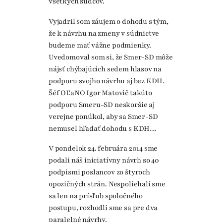
všetkých sudcov.
Vyjadril som záujem o dohodu s tým,
že k návrhu na zmeny v súdnictve
budeme mať vážne podmienky.
Uvedomoval som si, že Smer-SD môže
nájsť chýbajúcich sedem hlasov na
podporu svojho návrhu aj bez KDH.
Šéf OĽaNO Igor Matovič takúto
podporu Smeru-SD neskoršie aj
verejne ponúkol, aby sa Smer-SD
nemusel hľadať dohodu s KDH…
V pondelok 24. februára 2014 sme
podali náš iniciatívny návrh so 40
podpismi poslancov zo štyroch
opozičných strán. Nespoliehali sme
sa len na prísľub spoločného
postupu, rozhodli sme sa pre dva
paralelné návrhy.