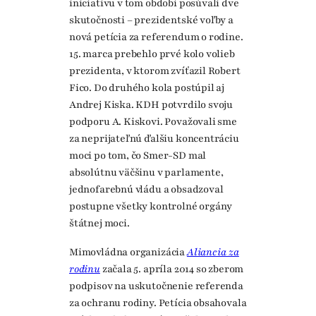
iniciatívu v tom období posúvali dve
skutočnosti – prezidentské voľby a
nová petícia za referendum o rodine.
15. marca prebehlo prvé kolo volieb
prezidenta, v ktorom zvíťazil Robert
Fico. Do druhého kola postúpil aj
Andrej Kiska. KDH potvrdilo svoju
podporu A. Kiskovi. Považovali sme
za neprijateľnú ďalšiu koncentráciu
moci po tom, čo Smer-SD mal
absolútnu väčšinu v parlamente,
jednofarebnú vládu a obsadzoval
postupne všetky kontrolné orgány
štátnej moci.
Mimovládna organizácia
Aliancia za
rodinu
začala 5. apríla 2014 so zberom
podpisov na uskutočnenie referenda
za ochranu rodiny. Petícia obsahovala