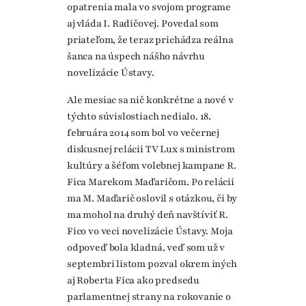
opatrenia mala vo svojom programe
aj vláda I. Radičovej. Povedal som
priateľom, že teraz prichádza reálna
šanca na úspech nášho návrhu
novelizácie Ústavy.
Ale mesiac sa nič konkrétne a nové v
týchto súvislostiach nedialo. 18.
februára 2014 som bol vo večernej
diskusnej relácii TV Lux s ministrom
kultúry a šéfom volebnej kampane R.
Fica Marekom Maďaričom. Po relácii
ma M. Maďarič oslovil s otázkou, či by
ma mohol na druhý deň navštíviť R.
Fico vo veci novelizácie Ústavy. Moja
odpoveď bola kladná, veď som už v
septembri listom pozval okrem iných
aj Roberta Fica ako predsedu
parlamentnej strany na rokovanie o