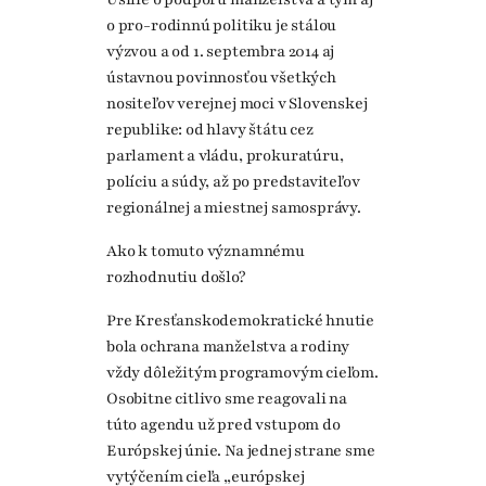
o pro-rodinnú politiku je stálou
výzvou a od 1. septembra 2014 aj
ústavnou povinnosťou všetkých
nositeľov verejnej moci v Slovenskej
republike: od hlavy štátu cez
parlament a vládu, prokuratúru,
políciu a súdy, až po predstaviteľov
regionálnej a miestnej samosprávy.
Ako k tomuto významnému
rozhodnutiu došlo?
Pre Kresťanskodemokratické hnutie
bola ochrana manželstva a rodiny
vždy dôležitým programovým cieľom.
Osobitne citlivo sme reagovali na
túto agendu už pred vstupom do
Európskej únie. Na jednej strane sme
vytýčením cieľa „európskej