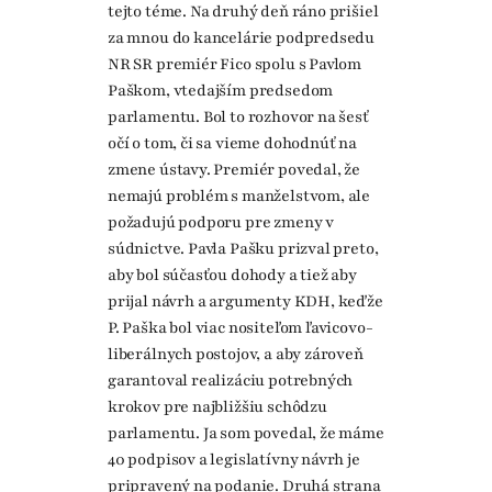
tejto téme. Na druhý deň ráno prišiel
za mnou do kancelárie podpredsedu
NR SR premiér Fico spolu s Pavlom
Paškom, vtedajším predsedom
parlamentu. Bol to rozhovor na šesť
očí o tom, či sa vieme dohodnúť na
zmene ústavy. Premiér povedal, že
nemajú problém s manželstvom, ale
požadujú podporu pre zmeny v
súdnictve. Pavla Pašku prizval preto,
aby bol súčasťou dohody a tiež aby
prijal návrh a argumenty KDH, keďže
P. Paška bol viac nositeľom ľavicovo-
liberálnych postojov, a aby zároveň
garantoval realizáciu potrebných
krokov pre najbližšiu schôdzu
parlamentu. Ja som povedal, že máme
40 podpisov a legislatívny návrh je
pripravený na podanie. Druhá strana