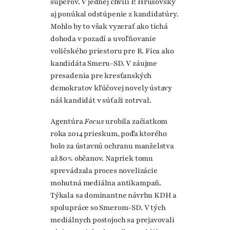
súperov. V jednej chvíli P. Hrušovský
aj ponúkal odstúpenie z kandidatúry.
Mohlo by to však vyzerať ako tichá
dohoda v pozadí a uvoľňovanie
voličského priestoru pre R. Fica ako
kandidáta Smeru-SD. V záujme
presadenia pre kresťanských
demokratov kľúčovej novely ústavy
náš kandidát v súťaži zotrval.
Agentúra
Focus
urobila začiatkom
roka 2014 prieskum, podľa ktorého
bolo za ústavnú ochranu manželstva
až 80% občanov. Napriek tomu
sprevádzala proces novelizácie
mohutná mediálna antikampaň.
Týkala sa dominantne návrhu KDH a
spolupráce so Smerom-SD. V tých
mediálnych postojoch sa prejavovali