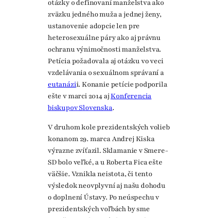
otázky o definovaní manželstva ako
zväzku jedného muža a jednej ženy,
ustanovenie adopcie len pre
heterosexuálne páry ako aj právnu
ochranu výnimočnosti manželstva.
Petícia požadovala aj otázku vo veci
vzdelávania o sexuálnom správaní a
eutanázi
i. Konanie petície podporila
ešte v marci 2014 aj
Konferencia
biskupov Slovenska
.
V druhom kole prezidentských volieb
konanom 29. marca Andrej Kiska
výrazne zvíťazil. Sklamanie v Smere-
SD bolo veľké, a u Roberta Fica ešte
väčšie. Vznikla neistota, či tento
výsledok neovplyvní aj našu dohodu
o doplnení Ústavy. Po neúspechu v
prezidentských voľbách by sme