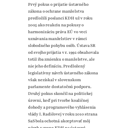
Prvý pokus o prijatie ústavného
zákona o ochrane manželstva
predložili poslanci KDH už v roku
2005 ako reakciu na pokusy o
harmonizáciu práva EÚ vo veci
uznávania manželstiev v rámci
slobodného pohybu osôb. Ústava SR
od svojho prijatia v r. 1992 obsahovala
totiž iba zmienku o manželstve, ale
nie jeho definíciu. Predložený
legislatívny návrh ústavného zákona
však nezískal v slovenskom
parlamente dostatočnú podporu.
Druhý pokus skončil na politickej
úrovni, keď pri tvorbe koaličnej
dohody a programového vyhlásenia
vlády I. Radičovej v roku 2010 strana
SaS bola ochotná akceptovať môj
návrh v mene KDH na ústavné