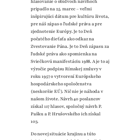
hlasovanie o obidvoch návrhoch
pripadlo na 25. marec – veľmi
inšpirujúci dátum pre kultúru života,
pre náš zápas o ľudské práva a pre
zjednotenie Európy. Je to Deň
počatého dieťaťa ako odkaz na
Zvestovanie Pána. Je to Deň zápasu za
ľudské práva ako spomienka na
Sviečkovú manifestáciu 1988. A je to aj
výročie podpisu Rímskej zmluvy v
roku 1957 o vytvorení Európskeho
hospodárskeho spoločenstva
(neskoršie EÚ). Nič nie je náhoda v
našom živote. Návrh 40 poslancov
získal 117 hlasov, spoločný návrh P.
Pašku a P. Hrušovského ich získal
103.
Do novej situácie krajinu a túto