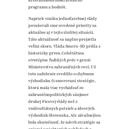
kresťanskodemokratického
programu a hodnôt.
Napriek vzniku jednofarebnej vlády
považovali sme uvedené priority za
aktuálne aj v tejto zložitej situácii.
Táto aktuálnosť sa naplno prejavila
veľmi skoro. Vláda Smeru-SD prišla s
historicky prvou
Celoštátnou
stratégiou ľudských práv
v gescii
Ministerstva zahraničných vecí. Už
toto zadelenie svedčilo o chybnom
východisku či smerovaní stratégie,
ktorá mala viac vychádzať zo
zahraničnopolitických záujmov
druhej Ficovej vlády než z
vnútroštátnych potrieb a ideových
východísk Slovenska. Ale závažnejšou
bola skutočnosť, že návrh stratégie sa