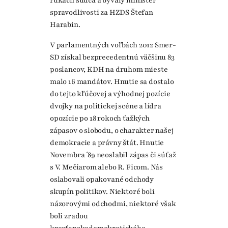
rukách sudca a bývalý minister
spravodlivosti za HZDS Štefan
Harabin.
V parlamentných voľbách 2012 Smer-
SD získal bezprecedentnú väčšinu 83
poslancov, KDH na druhom mieste
malo 16 mandátov. Hnutie sa dostalo
do tejto kľúčovej a výhodnej pozície
dvojky na politickej scéne a lídra
opozície po 18 rokoch ťažkých
zápasov o slobodu, o charakter našej
demokracie a právny štát. Hnutie
Novembra ´89 neoslabil zápas či súťaž
s V. Mečiarom alebo R. Ficom. Nás
oslabovali opakované odchody
skupín politikov. Niektoré boli
názorovými odchodmi, niektoré však
boli zradou