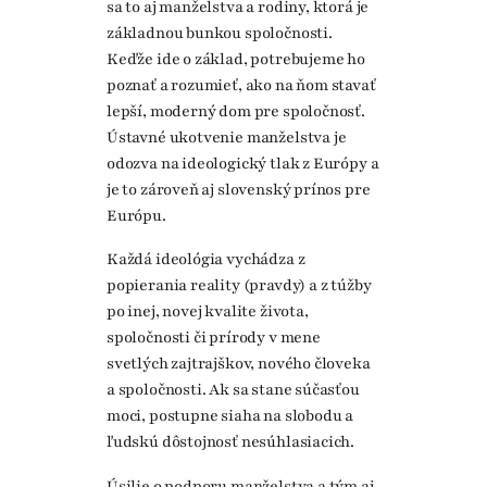
sa to aj manželstva a rodiny, ktorá je
základnou bunkou spoločnosti.
Keďže ide o základ, potrebujeme ho
poznať a rozumieť, ako na ňom stavať
lepší, moderný dom pre spoločnosť.
Ústavné ukotvenie manželstva je
odozva na ideologický tlak z Európy a
je to zároveň aj slovenský prínos pre
Európu.
Každá ideológia vychádza z
popierania reality (pravdy) a z túžby
po inej, novej kvalite života,
spoločnosti či prírody v mene
svetlých zajtrajškov, nového človeka
a spoločnosti. Ak sa stane súčasťou
moci, postupne siaha na slobodu a
ľudskú dôstojnosť nesúhlasiacich.
Úsilie o podporu manželstva a tým aj