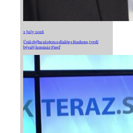
2 July 2026
Únii chýba záujem o dialóg s Ruskom, tvrdí
bývalý komisár Figeľ