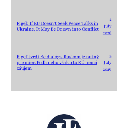
2
Figel: If EU Doesn’t Seek Peace Talks in
July
Ukraine, It May Be Drawn into Conflict
2026
2
Figeľ tvrdí, že dialóg s Ruskom je nutný
pre mier. Podľa neho však o to EÚ nemá
July
záujem
2026