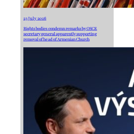
23 July 2026
Rights bodies condemn remarks by OSCE
secretary general apparently supporting
removal of head of Armenian Church