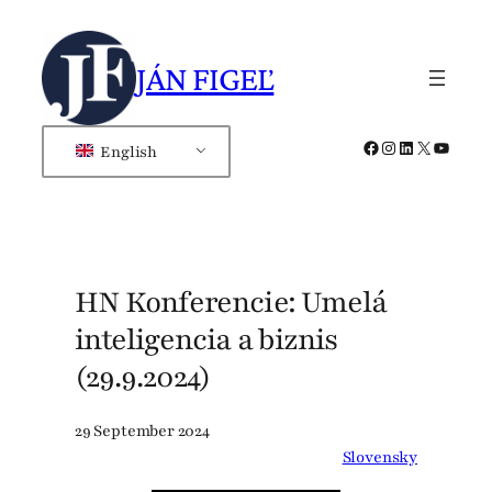
Skip
to
JÁN FIGEĽ
content
Facebook
Instagram
LinkedIn
X
YouTub
English
HN Konferencie: Umelá
inteligencia a biznis
(29.9.2024)
29 September 2024
Slovensky