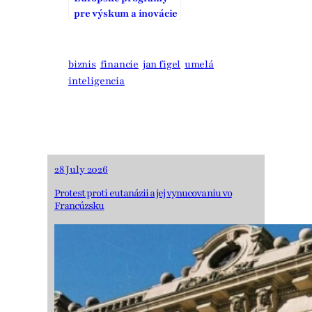
pre výskum a inovácie
na začiatku novej éry
biznis
financie
jan figel
umelá
inteligencia
28 July 2026
Protest proti eutanázii a jej vynucovaniu vo
Francúzsku