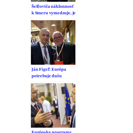
Šefčoviča náklonnosť
k Smeru vymedzuje, je
to pritom strana
vodcovského typu
Ján Figeľ: Európa
potrebuje dušu
Európske programy