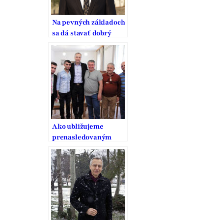
Na pevných základoch
sa dá stavať dobrý
domov
Ako ubližujeme
prenasledovaným
kresťanom?
Ľahostajnosťou,
nevedomosťou a
strachom