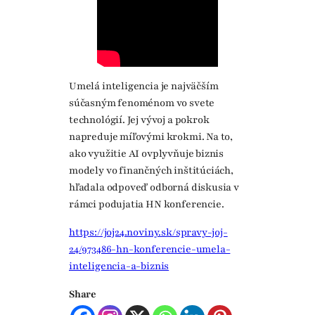
Umelá inteligencia je najväčším
súčasným fenoménom vo svete
technológií. Jej vývoj a pokrok
napreduje míľovými krokmi. Na to,
ako využitie AI ovplyvňuje biznis
modely vo finančných inštitúciách,
hľadala odpoveď odborná diskusia v
rámci podujatia HN konferencie.
https://joj24.noviny.sk/spravy-joj-
24/973486-hn-konferencie-umela-
inteligencia-a-biznis
Share