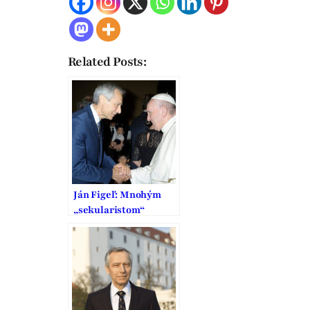
Related Posts:
Ján Figeľ: Mnohým
„sekularistom“
prekáža, žeby sa
inštitúcie EÚ mali
systematicky
zaoberať
náboženstvom