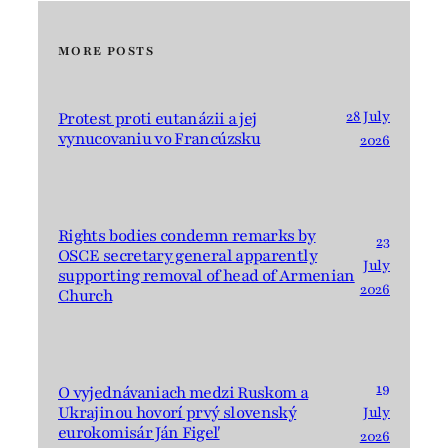
MORE POSTS
28 July
Protest proti eutanázii a jej
vynucovaniu vo Francúzsku
2026
Rights bodies condemn remarks by
23
OSCE secretary general apparently
July
supporting removal of head of Armenian
2026
Church
19
O vyjednávaniach medzi Ruskom a
Ukrajinou hovorí prvý slovenský
July
eurokomisár Ján Figeľ
2026