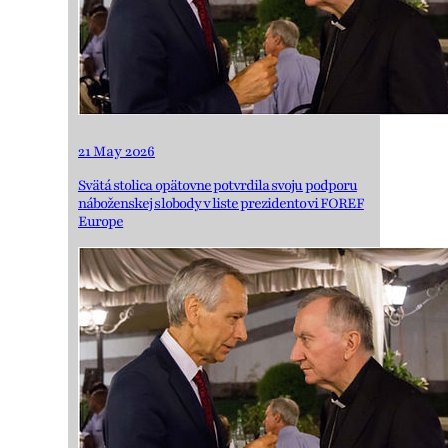
21 May 2026
Svätá stolica opätovne potvrdila svoju podporu
náboženskej slobody v liste prezidentovi FOREF
Europe