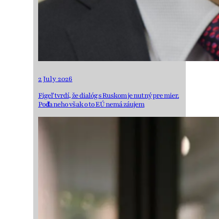
2 July 2026
Figeľ tvrdí, že dialóg s Ruskom je nutný pre mier.
Podľa neho však o to EÚ nemá záujem