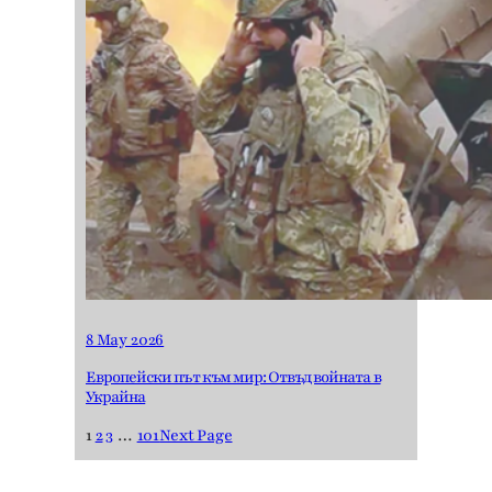
8 May 2026
Европейски път към мир: Отвъд войната в
Украйна
1
2
3
…
101
Next Page