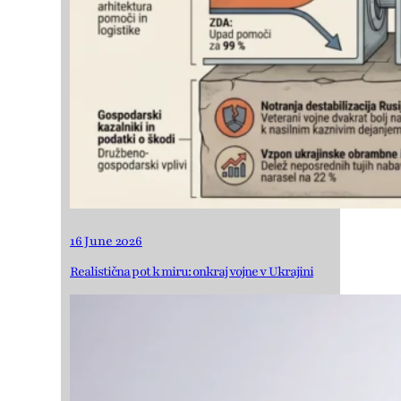
16 June 2026
Realistična pot k miru: onkraj vojne v Ukrajini