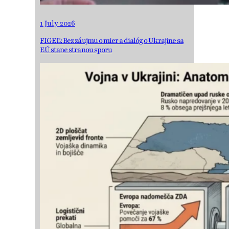
1 July 2026
FIGEĽ: Bez záujmu o mier a dialóg o Ukrajine sa
EÚ stane stranou sporu