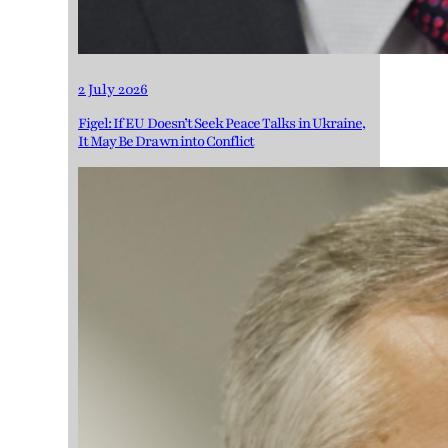
2 July 2026
Figel: If EU Doesn’t Seek Peace Talks in Ukraine,
It May Be Drawn into Conflict