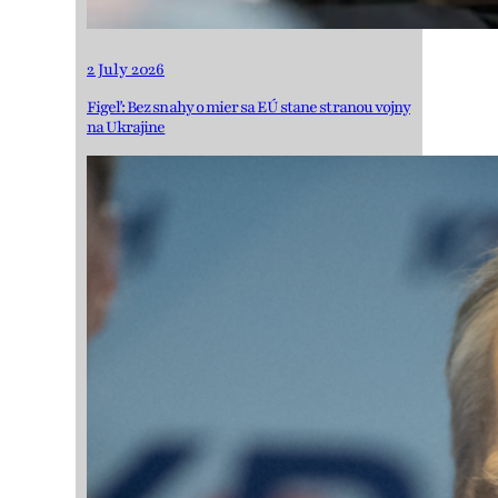
2 July 2026
Figeľ: Bez snahy o mier sa EÚ stane stranou vojny
na Ukrajine