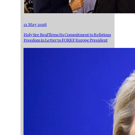
21 May 2026
Holy See Reaffirms Its Commitment to Religious
Freedom in Letter to FOREF Europe President