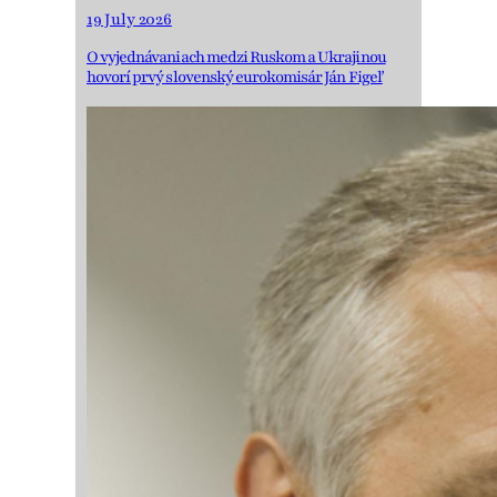
19 July 2026
O vyjednávaniach medzi Ruskom a Ukrajinou
hovorí prvý slovenský eurokomisár Ján Figeľ