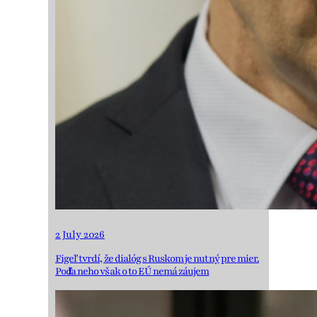
2 July 2026
Figeľ tvrdí, že dialóg s Ruskom je nutný pre mier.
Podľa neho však o to EÚ nemá záujem