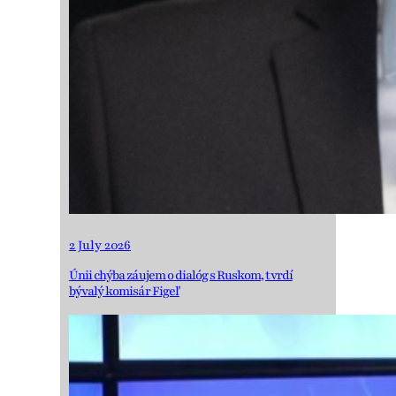
2 July 2026
Únii chýba záujem o dialóg s Ruskom, tvrdí
bývalý komisár Figeľ