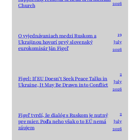
2026
Church
19
O vyjednávaniach medzi Ruskom a
Ukrajinou hovorí prvý slovenský
July
eurokomisár Ján Figeľ
2026
2
Figel: If EU Doesn’t Seek Peace Talks in
July
Ukraine, It May Be Drawn into Conflict
2026
2
Figeľ tvrdí, že dialóg s Ruskom je nutný
pre mier. Podľa neho však o to EÚ nemá
July
záujem
2026