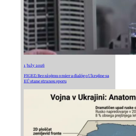
1 July 2026
FIGEĽ: Bez záujmu o mier a dialóg o Ukrajine sa
EÚ stane stranou sporu