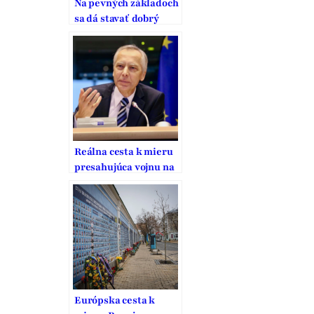
Na pevných základoch
sa dá stavať dobrý
domov
Reálna cesta k mieru
presahujúca vojnu na
Ukrajine
Európska cesta k