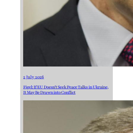
2 July 2026
Figel: If EU Doesn’t Seek Peace Talks in Ukraine,
It May Be Drawn into Conflict