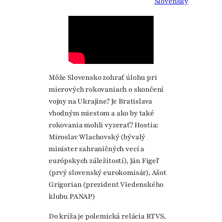
Slovensky
Môže Slovensko zohrať úlohu pri
mierových rokovaniach o skončení
vojny na Ukrajine? Je Bratislava
vhodným miestom a ako by také
rokovania mohli vyzerať? Hostia:
Miroslav Wlachovský (bývalý
minister zahraničných vecí a
európskych záležitostí), Ján Figeľ
(prvý slovenský eurokomisár), Ašot
Grigorian (prezident Viedenského
klubu PANAP)
Do kríža je polemická relácia RTVS,