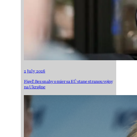
2 July 2026
Figeľ: Bez snahy o mier sa EÚ stane stranou vojny
na Ukrajine