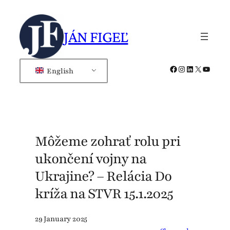
Skip
to
JÁN FIGEĽ
content
Facebook
Instagram
LinkedIn
X
YouTub
English
Môžeme zohrať rolu pri
ukončení vojny na
Ukrajine? – Relácia Do
kríža na STVR 15.1.2025
29 January 2025