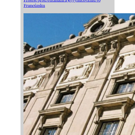
Protest proti eutanázii a jej vynucovaniu vo
Francúzsku