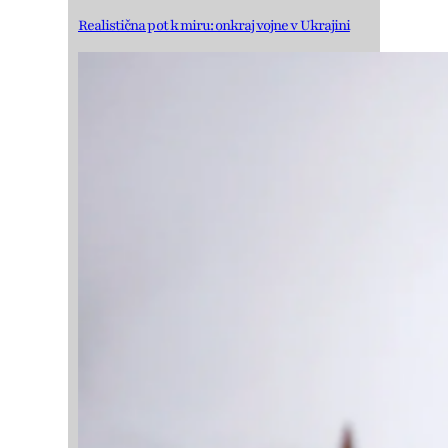
Realistična pot k miru: onkraj vojne v Ukrajini