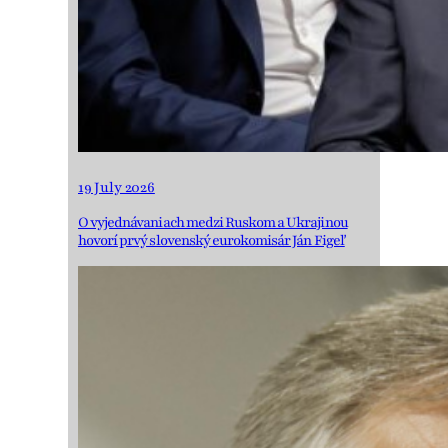
19 July 2026
O vyjednávaniach medzi Ruskom a Ukrajinou
hovorí prvý slovenský eurokomisár Ján Figeľ