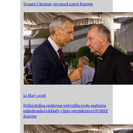
To save Ukraine, we need a new Europe
21 May 2026
Svätá stolica opätovne potvrdila svoju podporu
náboženskej slobody v liste prezidentovi FOREF
Europe