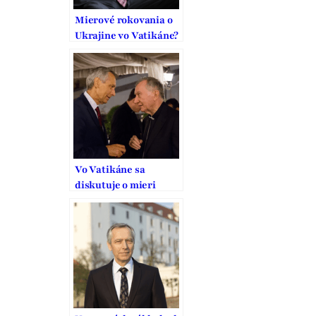
Mierové rokovania o
Ukrajine vo Vatikáne?
USA a Rusko chcú
pokračovať
Vo Vatikáne sa
diskutuje o mieri
medzi Ruskom a
Amerikou. Účastný
bol aj Ján Figeľ