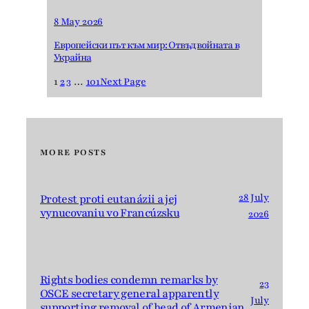
8 May 2026
Европейски път към мир: Отвъд войната в
Украйна
1
2
3
…
101
Next Page
MORE POSTS
28 July
Protest proti eutanázii a jej
vynucovaniu vo Francúzsku
2026
Rights bodies condemn remarks by
23
OSCE secretary general apparently
July
supporting removal of head of Armenian