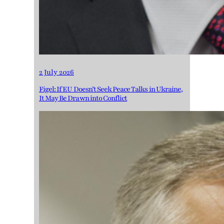
2 July 2026
Figel: If EU Doesn’t Seek Peace Talks in Ukraine,
It May Be Drawn into Conflict