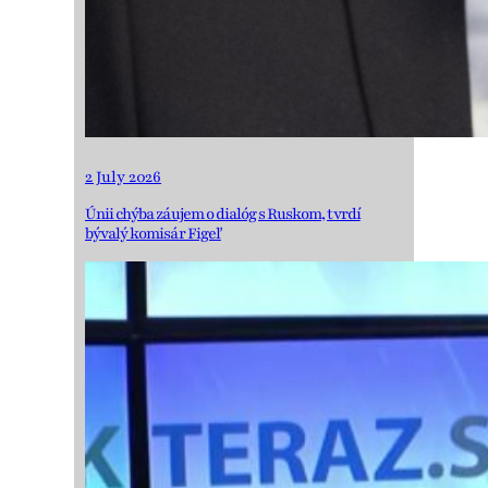
2 July 2026
Únii chýba záujem o dialóg s Ruskom, tvrdí
bývalý komisár Figeľ