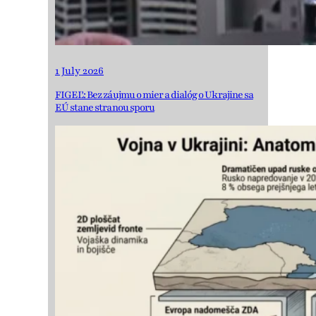
1 July 2026
FIGEĽ: Bez záujmu o mier a dialóg o Ukrajine sa
EÚ stane stranou sporu