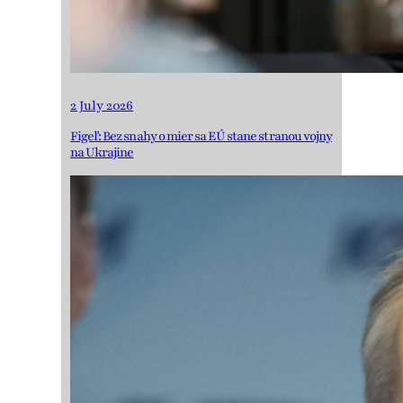
2 July 2026
Figeľ: Bez snahy o mier sa EÚ stane stranou vojny
na Ukrajine