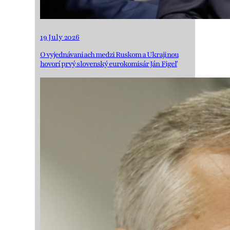
19 July 2026
O vyjednávaniach medzi Ruskom a Ukrajinou
hovorí prvý slovenský eurokomisár Ján Figeľ