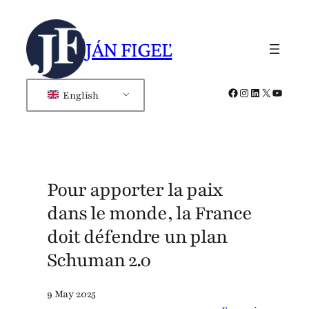
Skip
to
JÁN FIGEĽ
content
Facebook
Instagram
LinkedIn
X
YouTub
English
Pour apporter la paix
dans le monde, la France
doit défendre un plan
Schuman 2.0
9 May 2025