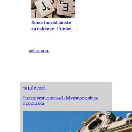
Éducation islamiste
au Pakistan : l’Union
européenne épinglée
pour son financement
à coup de millions
schumann
d’euros d’un système
contraire à ses
propres valeurs
28 July 2026
Protest proti eutanázii a jej vynucovaniu vo
Francúzsku