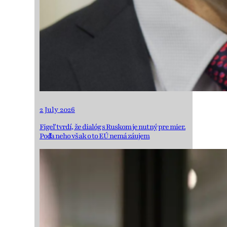
2 July 2026
Figeľ tvrdí, že dialóg s Ruskom je nutný pre mier.
Podľa neho však o to EÚ nemá záujem