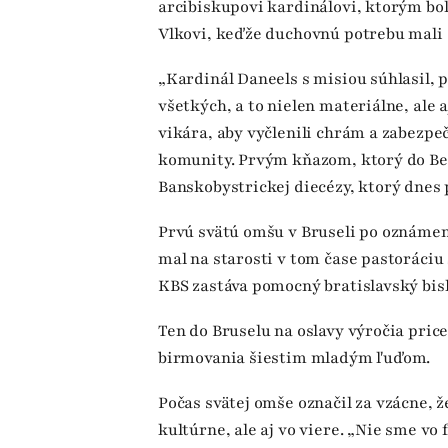
arcibiskupovi kardinálovi, ktorým bol
Vlkovi, keďže duchovnú potrebu mali a
„Kardinál Daneels s misiou súhlasil, 
všetkých, a to nielen materiálne, ale 
vikára, aby vyčlenili chrám a zabezp
komunity. Prvým kňazom, ktorý do Bel
Banskobystrickej diecézy, ktorý dnes
Prvú svätú omšu v Bruseli po oznámení
mal na starosti v tom čase pastoráciu
KBS zastáva pomocný bratislavský bis
Ten do Bruselu na oslavy výročia price
birmovania šiestim mladým ľuďom.
Počas svätej omše označil za vzácne, ž
kultúrne, ale aj vo viere. „Nie sme vo 