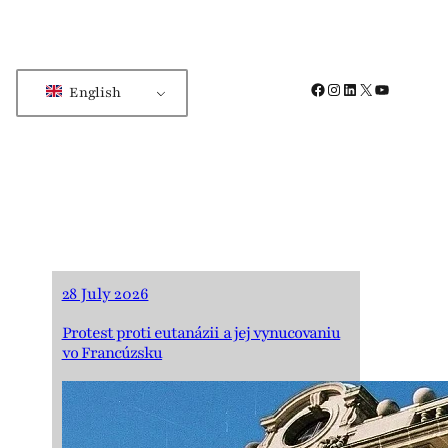
Facebook
Instagram
LinkedIn
X
YouTube
English
28 July 2026
Protest proti eutanázii a jej vynucovaniu
vo Francúzsku