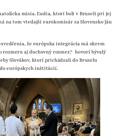
tolícka misia. Ľudia, ktorí boli v Bruseli pri jej
má na tom vtedajší eurokomisár za Slovensko Ján
resvedčenia, že európska integrácia má okrem
o rozmeru aj duchovný rozmer,“ hovorí bývalý
eby Slovákov, ktorí prichádzali do Bruselu
 do európskych inštitúcií.