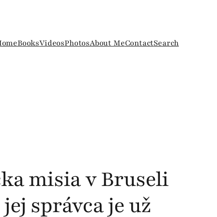
Home
Books
Videos
Photos
About Me
Contact
Search
ka misia v Bruseli
 jej správca je už