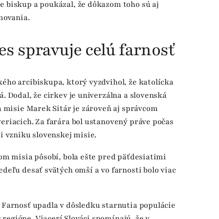
e biskup a poukázal, že dôkazom toho sú aj
rmovania.
s spravuje celú farnosť
kého arcibiskupa, ktorý vyzdvihol, že katolícka
á. Dodal, že cirkev je univerzálna a slovenská
ca misie Marek Sitár je zároveň aj správcom
veriacich. Za farára bol ustanovený práve počas
ti vzniku slovenskej misie.
rom misia pôsobí, bola ešte pred päťdesiatimi
edeľu desať svätých omší a vo farnosti bolo viac
. Farnosť upadla v dôsledku starnutia populácie
regióne. Viacerí Slováci spomínajú, že v