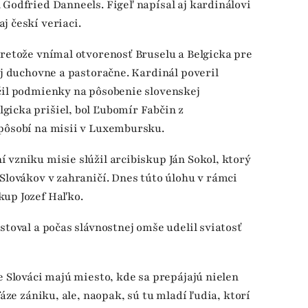
 Godfried Danneels. Figeľ napísal aj kardinálovi
j českí veriaci.
pretože vnímal otvorenosť Bruselu a Belgicka pre
aj duchovne a pastoračne. Kardinál poveril
ečil podmienky na pôsobenie slovenskej
gicka prišiel, bol Ľubomír Fabčin z
 pôsobí na misii v Luxembursku.
 vzniku misie slúžil arcibiskup Ján Sokol, ktorý
 Slovákov v zahraničí. Dnes túto úlohu v rámci
kup Jozef Haľko.
stoval a počas slávnostnej omše udelil sviatosť
e Slováci majú miesto, kde sa prepájajú nielen
fáze zániku, ale, naopak, sú tu mladí ľudia, ktorí