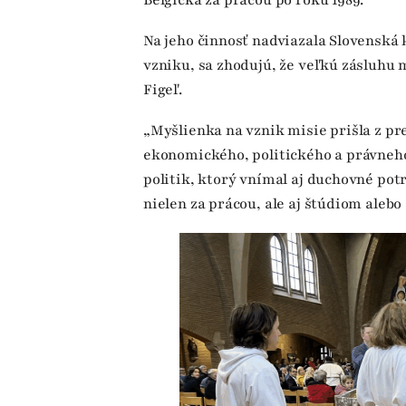
Belgicka za prácou po roku 1989.
Na jeho činnosť nadviazala Slovenská ka
vzniku, sa zhodujú, že veľkú zásluhu 
Figeľ.
„Myšlienka na vznik misie prišla z p
ekonomického, politického a právneh
politik, ktorý vnímal aj duchovné potr
nielen za prácou, ale aj štúdiom alebo