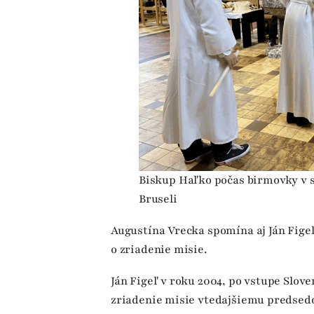
Biskup Haľko počas birmovky v s
Bruseli
Augustína Vrecka spomína aj Ján Figeľ
o zriadenie misie.
Ján Figeľ v roku 2004, po vstupe Slove
zriadenie misie vtedajšiemu predsedo