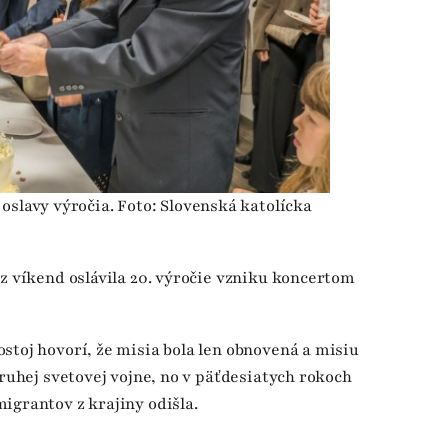
oslavy výročia. Foto: Slovenská katolícka
ez víkend oslávila 20. výročie vzniku koncertom
stoj hovorí, že misia bola len obnovená a misiu
druhej svetovej vojne, no v päťdesiatych rokoch
igrantov z krajiny odišla.