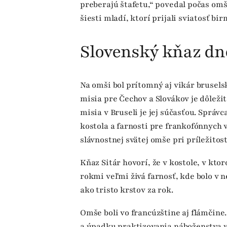
preberajú štafetu,“ povedal počas omš
šiesti mladí, ktorí prijali sviatosť bi
Slovenský kňaz dne
Na omši bol prítomný aj vikár brusels
misia pre Čechov a Slovákov je dôležit
misia v Bruseli je jej súčasťou. Správ
kostola a farnosti pre frankofónnych 
slávnostnej svätej omše pri príležitos
Kňaz Sitár hovorí, že v kostole, v kto
rokmi veľmi živá farnosť, kde bolo v n
ako tristo krstov za rok.
Omše boli vo francúzštine aj flámčine
a úpadku praktizovania náboženstva v 