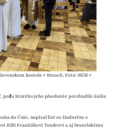
lovenskom kostole v Bruseli. Foto: SKM v
, podľa ktorého jeho pôsobenie povzbudilo úsilie
nska do Únie, napísal list so žiadosťou o
vi KBS Františkovi Tondrovi a aj bruselskému