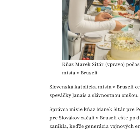
Kňaz Marek Sitár (vpravo) počas 
misia v Bruseli
Slovenská katolícka misia v Bruseli c
speváčky Janais a slávnostnou omšou.
Správca misie kňaz Marek Sitár pre Po
pre Slovákov začali v Bruseli ešte po 
zanikla, keďže generácia vojnových em