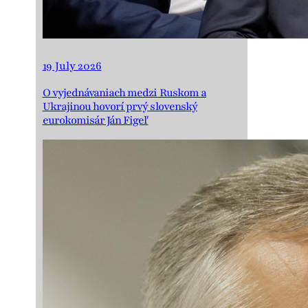
19 July 2026
O vyjednávaniach medzi Ruskom a
Ukrajinou hovorí prvý slovenský
eurokomisár Ján Figeľ