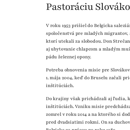
Pastoráciu Slovákov
V roku 1953 prišiel do Belgicka saleziá
spoločenstvá pre mladých migrantov, a
ktorí utekali za slobodou. Don Strečan
aj ubytovanie chlapcom a mladým mužo
pádu železnej opony.
Potreba obnovenia misie pre Slovákov
1. mája 2004, keď do Bruselu začali pr
inštitúciách.
Do krajiny však prichádzali aj ľudia, 
inštitúciách. Vzniku misie predchádza
zomrel v roku 2014 a na ktorého si dod
pred dvadsiatimi rokmi. On sa duchov