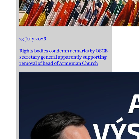
23 July 2026
Rights bodies condemn remarks by OSCE
secretary general apparently supporting
removal of head of Armenian Church