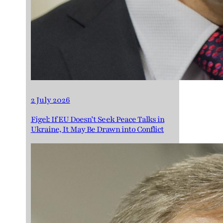
2 July 2026
Figel: If EU Doesn’t Seek Peace Talks in
Ukraine, It May Be Drawn into Conflict