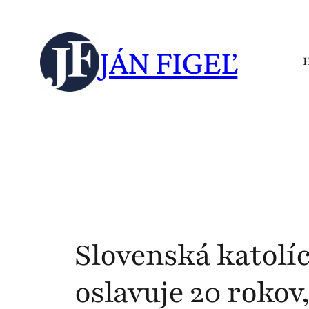
Skip
to
JÁN FIGEĽ
content
Slovenská katolíc
oslavuje 20 rokov,