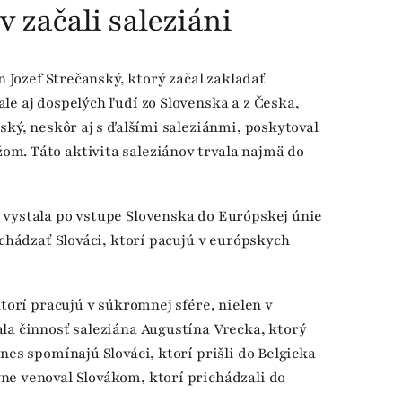
 začali saleziáni
n Jozef Strečanský, ktorý začal zakladať
le aj dospelých ľudí zo Slovenska a z Česka,
ský, neskôr aj s ďalšími saleziánmi, poskytoval
m. Táto aktivita saleziánov trvala najmä do
 vystala po vstupe Slovenska do Európskej únie
ichádzať Slováci, ktorí pacujú v európskych
ktorí pracujú v súkromnej sfére, nielen v
la činnosť saleziána Augustína Vrecka, ktorý
nes spomínajú Slováci, ktorí prišli do Belgicka
ne venoval Slovákom, ktorí prichádzali do