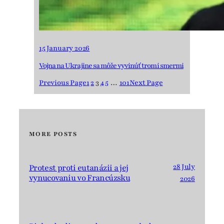
15 January 2026
Vojna na Ukrajine sa môže vyvinúť tromi smermi
Previous Page
1
2
3
4
5
…
101
Next Page
MORE POSTS
28 July
Protest proti eutanázii a jej
vynucovaniu vo Francúzsku
2026