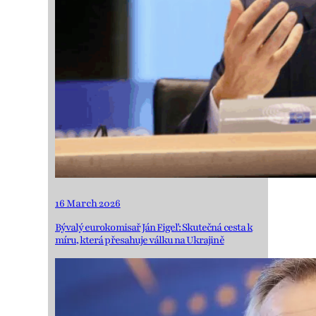
16 March 2026
Bývalý eurokomisař Ján Figeľ: Skutečná cesta k
míru, která přesahuje válku na Ukrajině