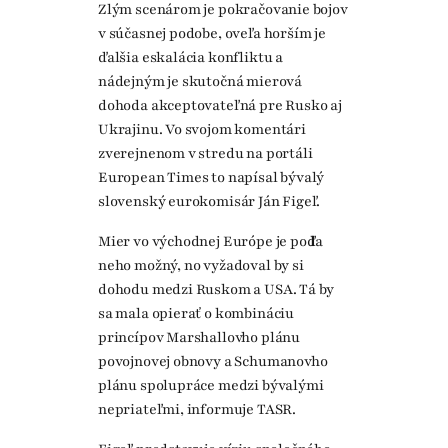
Zlým scenárom je pokračovanie bojov
v súčasnej podobe, oveľa horším je
ďalšia eskalácia konfliktu a
nádejným je skutočná mierová
dohoda akceptovateľná pre Rusko aj
Ukrajinu. Vo svojom komentári
zverejnenom v stredu na portáli
European Times to napísal bývalý
slovenský eurokomisár Ján Figeľ.
Mier vo východnej Európe je podľa
neho možný, no vyžadoval by si
dohodu medzi Ruskom a USA. Tá by
sa mala opierať o kombináciu
princípov Marshallovho plánu
povojnovej obnovy a Schumanovho
plánu spolupráce medzi bývalými
nepriateľmi, informuje TASR.