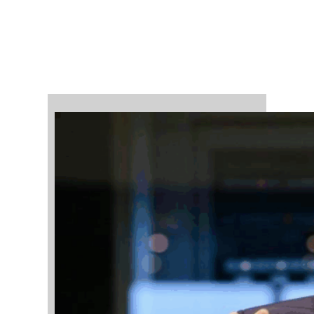
Marshallov plán 2.0