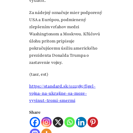
vytlačiť.
Za nádejný označuje mier podporený
USA a Európou, podmienený
zlepšením vzťahov medzi
Washingtonom a Moskvou. Kľúčovú
úlohu pritom pripisuje
pokračujúcemu úsiliu amerického
prezidenta Donalda Trumpa o
zastavenie vojny.
(tasr, est)
https://standard.sk/1122385/figel-
vojna-na-ukrajine-sa-moze-
vyvinut-tromi-smermi
Share