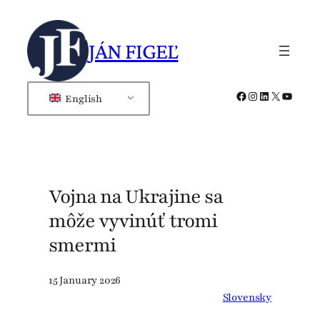
Skip
to
JÁN FIGEĽ
content
Facebook
Instagram
LinkedIn
X
YouTub
English
Vojna na Ukrajine sa
môže vyvinúť tromi
smermi
15 January 2026
Slovensky