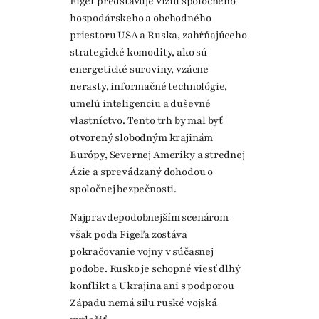
Figeľ predstavuje víziu spoločného
hospodárskeho a obchodného
priestoru USA a Ruska, zahŕňajúceho
strategické komodity, ako sú
energetické suroviny, vzácne
nerasty, informačné technológie,
umelú inteligenciu a duševné
vlastníctvo. Tento trh by mal byť
otvorený slobodným krajinám
Európy, Severnej Ameriky a strednej
Ázie a sprevádzaný dohodou o
spoločnej bezpečnosti.
Najpravdepodobnejším scenárom
však podľa Figeľa zostáva
pokračovanie vojny v súčasnej
podobe. Rusko je schopné viesť dlhý
konflikt a Ukrajina ani s podporou
Západu nemá silu ruské vojská