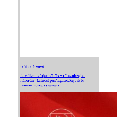
11 March 2026
A realizmus útja a békéhez: túl az ukrajnai
háborún – Lehetséges forgatókönyvek és
remény Európa számára