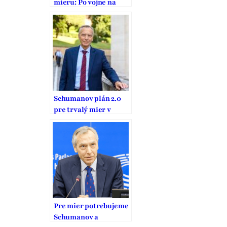
mieru: Po vojne na
Ukrajine
Schumanov plán 2.0
pre trvalý mier v
Európe
Pre mier potrebujeme
Schumanov a