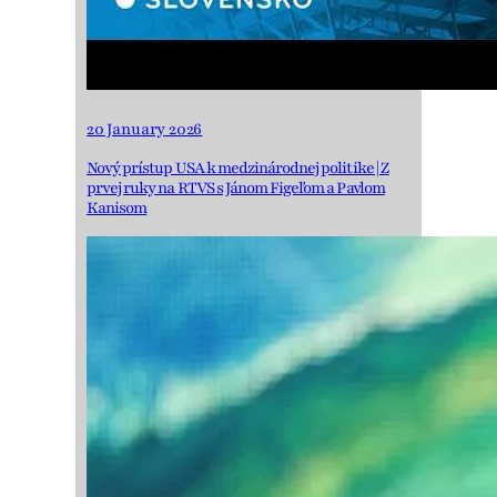
20 January 2026
Nový prístup USA k medzinárodnej politike | Z
prvej ruky na RTVS s Jánom Figeľom a Pavlom
Kanisom