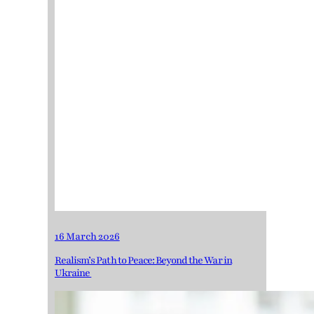
16 March 2026
Realism’s Path to Peace: Beyond the War in
Ukraine