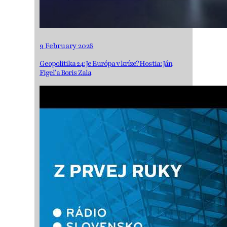
9 February 2026
Geopolitika 24: Je Európa v kríze? Hostia: Ján
Figeľ a Boris Zala