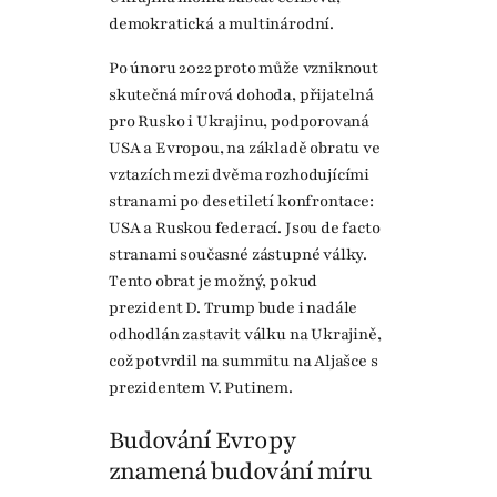
demokratická a multinárodní.
Po únoru 2022 proto může vzniknout
skutečná mírová dohoda, přijatelná
pro Rusko i Ukrajinu, podporovaná
USA a Evropou, na základě obratu ve
vztazích mezi dvěma rozhodujícími
stranami po desetiletí konfrontace:
USA a Ruskou federací. Jsou de facto
stranami současné zástupné války.
Tento obrat je možný, pokud
prezident D. Trump bude i nadále
odhodlán zastavit válku na Ukrajině,
což potvrdil na summitu na Aljašce s
prezidentem V. Putinem.
Budování Evropy
znamená budování míru