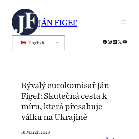
Skip
to
JÁN FIGEĽ
content
Facebook
Instagram
LinkedIn
X
YouTub
English
Bývalý eurokomisař Ján
Figeľ: Skutečná cesta k
míru, která přesahuje
válku na Ukrajině
16 March 2026