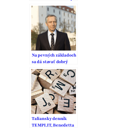
Na pevných základoch
sa dá stavať dobrý
domov
Taliansky denník
TEMPI.IT, Benedetta
Frigerio sa pýta Jána