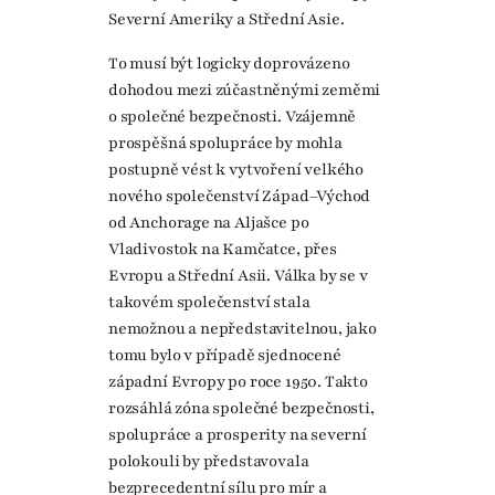
Severní Ameriky a Střední Asie.
To musí být logicky doprovázeno
dohodou mezi zúčastněnými zeměmi
o společné bezpečnosti. Vzájemně
prospěšná spolupráce by mohla
postupně vést k vytvoření velkého
nového společenství Západ–Východ
od Anchorage na Aljašce po
Vladivostok na Kamčatce, přes
Evropu a Střední Asii. Válka by se v
takovém společenství stala
nemožnou a nepředstavitelnou, jako
tomu bylo v případě sjednocené
západní Evropy po roce 1950. Takto
rozsáhlá zóna společné bezpečnosti,
spolupráce a prosperity na severní
polokouli by představovala
bezprecedentní sílu pro mír a