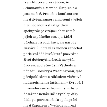
Jsem hluboce přesvědčen, že
Schumanův a Marshallův plán 2.0
jsou možné. Proměna konfrontace
mezi dvěma supervelmocemi v jejich
dlouhodobou a strategickou
spolupráci je v zájmu obou zemí i
jejich úspěšného rozvoje. Lídři
přicházejí a odcházejí, ale národy
zůstávají. Lídři však mohou zanechat
pozitivní dědictví, které pozvedne
život dotčených národů na vyšší
úroveň. Společné úsilí Východu a
Západu, Moskvy a Washingtonu, bylo
předpokladem a základem vítězství
nad nacismem a fašismem v Evropě. I
mírového zániku komunismu bylo
dosaženo nenásilně a rychleji díky
dialogu, porozumění a spolupráci
mezi Západem a Východem, mezi