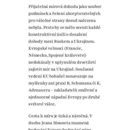
Přijatelná mírová dohoda jako soubor
podmínek a řešení akceptovatelných
pro válečné strany dosud nalezena
nebyla. Proto by se mělo ocenit každé
konstruktivní úsilí o dosažení
dohody mezi Ruskem a Ukrajinou.
Evropské velmoci (Francie,
Německo, Spojené království)
nedokázaly v uplynulém desetiletí
zajistit mír na Ukrajině. Současné
vedení EU bohužel nenavazuje na
myšlenky ani praxi R. Schumana či K.
Adenauera – zakladatelů smířené a
sjednocené západní Evropy po druhé
světové válce.
Cesta k míru je úzká a náročná. V
duchu Jeana Monneta znamená
budování Evropy budování míru.