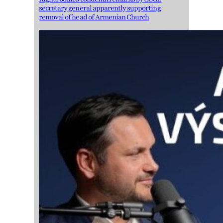
secretary general apparently supporting
removal of head of Armenian Church