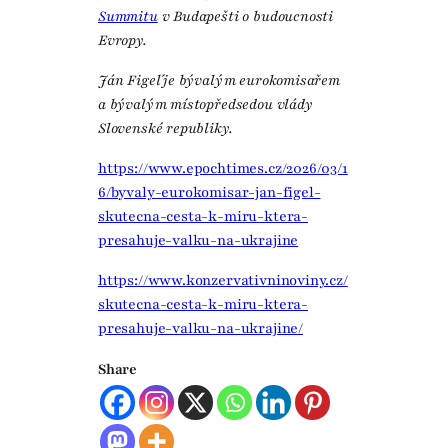
Summitu
v Budapešti o budoucnosti
Evropy.
Ján Figel´je bývalým eurokomisařem
a bývalým místopředsedou vlády
Slovenské republiky.
https://www.epochtimes.cz/2026/03/1
6/byvaly-eurokomisar-jan-figel-
skutecna-cesta-k-miru-ktera-
presahuje-valku-na-ukrajine
https://www.konzervativninoviny.cz/
skutecna-cesta-k-miru-ktera-
presahuje-valku-na-ukrajine/
Share