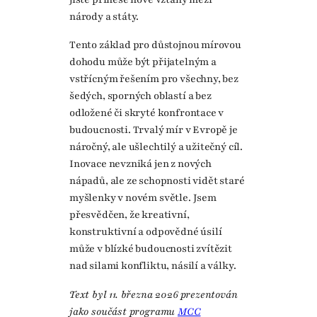
národy a státy.
Tento základ pro důstojnou mírovou
dohodu může být přijatelným a
vstřícným řešením pro všechny, bez
šedých, sporných oblastí a bez
odložené či skryté konfrontace v
budoucnosti. Trvalý mír v Evropě je
náročný, ale ušlechtilý a užitečný cíl.
Inovace nevzniká jen z nových
nápadů, ale ze schopnosti vidět staré
myšlenky v novém světle. Jsem
přesvědčen, že kreativní,
konstruktivní a odpovědné úsilí
může v blízké budoucnosti zvítězit
nad silami konfliktu, násilí a války.
Text byl 11. března 2026
prezentován
jako součást programu
MCC