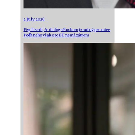
2 July 2026
Figeľ tvrdí, že dialóg s Ruskom je nutný pre mier.
Podľa neho však o to EÚ nemá záujem