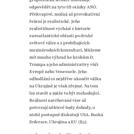
odpovědět na tyto tři otázky ANO.
Překvapivé, možná až provokativní
řešení je realistické. Jeho
realističnost vychází z historie
euroatlantické oblasti po druhé
světové válce a z probíhajících
mezinárodních konzultací. Můžeme
mít mnoho výhrad ke krokům D.
Trumpa a jeho administrativy vůči
Evropě nebo Venezuele. Jeho
odhodlání co nejdříve ukončit válku
na Ukrajině je však zřejmé. Na tom
lze stavět a může to být rozhodující.
Reálnost navrhované vize už
potvrzují některé body dohody, o
nichž postupně diskutují USA, Ruská
federace, Ukrajina a EU (E3).