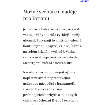
Česky
Možné scénáře a naděje
pro Evropu
Je logické a bolestně zřejmé, že začít
válku je vždy snazší a rychlejší, než ji
ukončit. Potvrzují to vnitřní i válečné
konflikty na Ukrajině, v Gaze, Íránu a
na celém Blízkém východě. Válka
sama o sobě nepřináší nové výhody,
ale utrpení, ničení a nestabilitu.
Navzdory rostoucím nepokojům a
napětí ve světě nepřestávejme
usilovat o mírovější a humánnější
století. V současné situaci
probíhajících horkých a studených
válek ve východní Evropě existují v