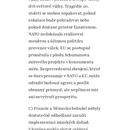
dvě světové války. Tragédie 20.
století se mohou zopakovat, pokud
eskalace bude pokračovat nebo
pokud dostane prostor fanatismus.
NATO nedokázalo realizovat
moudrou a účinnou politiku
prevence válek. EU se postupně
proměnila z plodu Schumanova
mírového projektu v konzumenta
míru. Bezprecedentní zbrojení, které
se dnes prosazuje v NATO a EU, může
odradit budoucí agresi a posílit
obranný průmysl, ale nepřinese mír
ani nevytvoří prosperitu.
C) Francie a Německo bohužel nebyly
dostatečně odhodlané zaručit
implementaci minských dohod.
Ukrajina mohla zůstat celistvá,