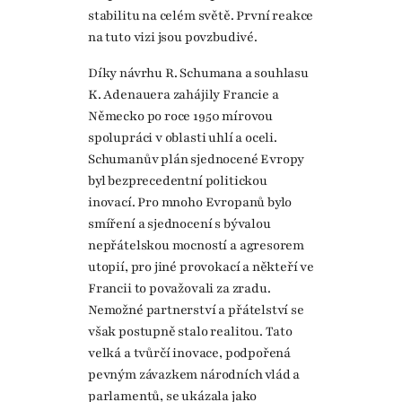
stabilitu na celém světě. První reakce
na tuto vizi jsou povzbudivé.
Díky návrhu R. Schumana a souhlasu
K. Adenauera zahájily Francie a
Německo po roce 1950 mírovou
spolupráci v oblasti uhlí a oceli.
Schumanův plán sjednocené Evropy
byl bezprecedentní politickou
inovací. Pro mnoho Evropanů bylo
smíření a sjednocení s bývalou
nepřátelskou mocností a agresorem
utopií, pro jiné provokací a někteří ve
Francii to považovali za zradu.
Nemožné partnerství a přátelství se
však postupně stalo realitou. Tato
velká a tvůrčí inovace, podpořená
pevným závazkem národních vlád a
parlamentů, se ukázala jako