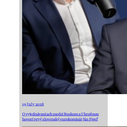
19 July 2026
O vyjednávaniach medzi Ruskom a Ukrajinou
hovorí prvý slovenský eurokomisár Ján Figeľ