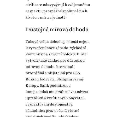
civilizace nás vyzývají k vzájemnému
respektu, prospěšné spolupráci a k
životu v míru a jednotě.
Důstojná mírová dohoda
Taková velká dohoda poslouží nejen
k vytvoření nové západo-východní
komunity na severní polokouli, ale
vytvoří také základ pro důstojnou
mírovou dohodu, která bude
prospěšná a přijatelná pro USA,
Ruskou federaci, Ukrajinu i země
Evropy. Balík podmínek a
kompromisů musí zahrnovat návrat
uprchlíků a vysídlených obyvatel,
respektování důstojnosti a
základních práv občanů včetně
etnických menšin, přechodnou,