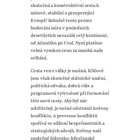
skutečná a konstruktivní cesta k
mírové, stabilní a prosperující
Evropě! Bohužel tento proces
budování míru v posledních
desetiletích nezasáhl celý kontinent,
od Atlantiku po Ural. Nyní platíme
velmi vysokou cenu za mnohá naše
selhání.
Cesta ven z války je možná. Klíčové
jsou však skutečné státnické umění,
politická odvaha, dobrá vůle a
programová vytrvalost při formování
této nové cesty. Aby byl mír
udržitelný, je nutné odstranit kořeny
konfliktu. A prevence konfliktů
spočívá ve sdílení bezpečnostních a
strategických zdrojů. Kořeny naší
společné židovsko-křesťanské