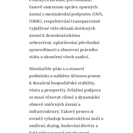
časově omezenou správu sporných
území s mezinárodní podporou (OSN,
OBSE), respektování transparentně
vyjádřené vůle občanů dotčených
území k demokratickému
sebeurčení, uplatňování přechodné
spravedlnosti a obnovení právního
státu a ukončení všech sankcí.
Marshallův plán 2.0 stanoví
podmínky a nabídne účinnou pomoc
k dosažení hospodářské stability,
růstu a prosperity. Zvláštní podpora
se musí věnovat cílené a dynamické
obnově zničených území a
infrastruktury. Takový proces si
rovněž vyžaduje konstruktivní úsilí o
smíření, dialog, budování důvěry a
jistě přinese nové vztahy mezi