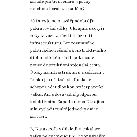
zásadě jen tři scénáře: špatný,
mnohem horší a… nadějný.
A) Dnes je nejpravděpodobnější
pokračování války. Ukrajina už čtyři
roky krvácí, ztrácí lidi, území i
infrastrukturu. Bez rozumného
politického řešení a konstruktivního
diplomatického úsilí pokračuje
pouze destruktivní vojenská cesta.
Útoky na infrastrukturu a zařízení v
Rusku jsou četné, ale Rusko je
schopné vést dlouhou, vyčerpávající
válku. Ani s dosavadní podporou
kolektivního Západu nemá Ukrajina
sílu vytlačit ruské jednotky ani je
zastavit.
B) Katastrofu v důsledku eskalace
války nelze vyloučit. Z Evropy vzešly