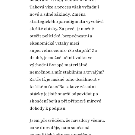
Taková vize a proces však vyžadují
nové a silné základy. Změna
strategického paradigmatu vyvolává
složité otázky. Za prvé, je možné
otočit politické, bezpečnostní a
ekonomické vztahy mezi
supervelmocemi o 180 stupňů? Za
druhé, je možné učinit válku ve
východní Evropě materiálně
nemožnou a mír stabilním a trvalým?
Za třetí, je možné toho dosáhnout v
krátkém čase? Na takové zásadní
otázky je jistě snazší odpovídat po
skončení bojů a při přípravě mírové
dohody k podpisu.
Jsem přesvědčen, že navzdory všemu,
co se dnes děje, nám současná
geopolitická situace umožňuje