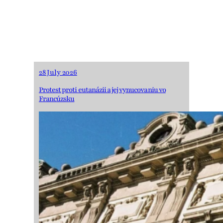
Figeľa
28 July 2026
Protest proti eutanázii a jej vynucovaniu vo
Francúzsku