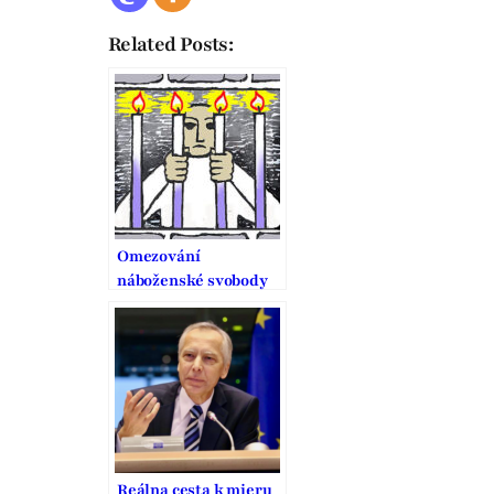
Related Posts:
Omezování
náboženské svobody
Reálna cesta k mieru