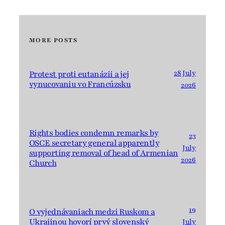
MORE POSTS
28 July
Protest proti eutanázii a jej
vynucovaniu vo Francúzsku
2026
Rights bodies condemn remarks by
23
OSCE secretary general apparently
July
supporting removal of head of Armenian
2026
Church
19
O vyjednávaniach medzi Ruskom a
Ukrajinou hovorí prvý slovenský
July