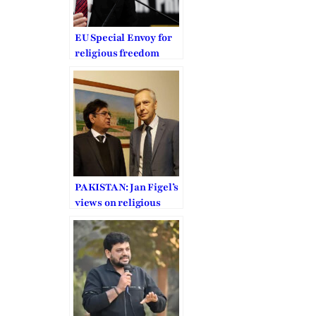
EU Special Envoy for
religious freedom
should get a stronger
mandate
PAKISTAN: Jan Figel’s
views on religious
freedom