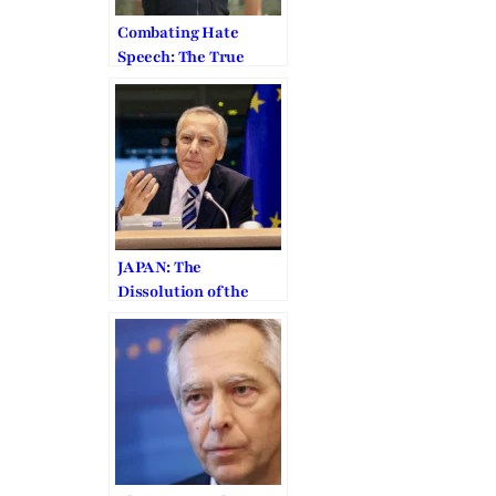
Combating Hate
Speech: The True
Beginning of Peace
and Human Dignity
JAPAN: The
Dissolution of the
Family Federation is
“Arbitrary”