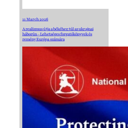
11 March 2026
A realizmus útja a békéhez: túl az ukrajnai
háborún – Lehetséges forgatókönyvek és
remény Európa számára