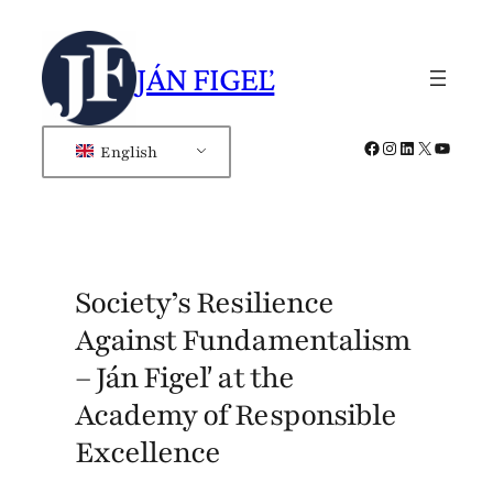
Skip
to
JÁN FIGEĽ
content
Facebook
Instagram
LinkedIn
X
YouTub
English
Society’s Resilience
Against Fundamentalism
– Ján Figeľ at the
Academy of Responsible
Excellence