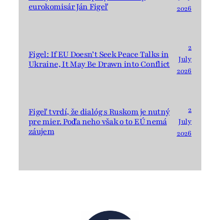
eurokomisár Ján Figeľ
2026
2
Figel: If EU Doesn’t Seek Peace Talks in
July
Ukraine, It May Be Drawn into Conflict
2026
2
Figeľ tvrdí, že dialóg s Ruskom je nutný
pre mier. Podľa neho však o to EÚ nemá
July
záujem
2026