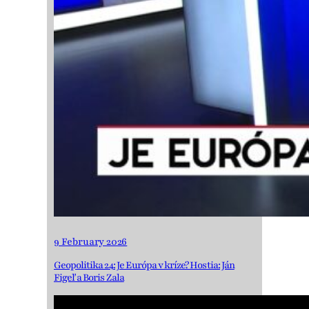
9 February 2026
Geopolitika 24: Je Európa v kríze? Hostia: Ján
Figeľ a Boris Zala