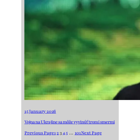
15 January 2026
Vojna na Ukrajine sa môže vyvinúť tromi smermi
Previous Page
1
2
3
4
5
…
101
Next Page