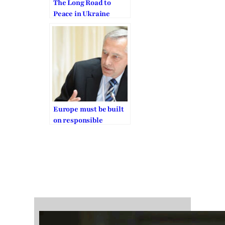
The Long Road to
Peace in Ukraine
Europe must be built
on responsible
freedom, EU religious
freedom envoy says