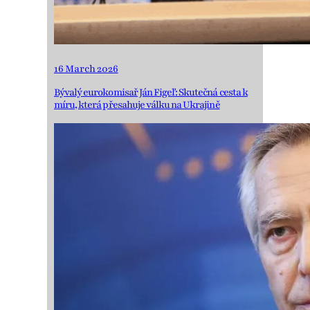
16 March 2026
Bývalý eurokomisař Ján Figeľ: Skutečná cesta k
míru, která přesahuje válku na Ukrajině