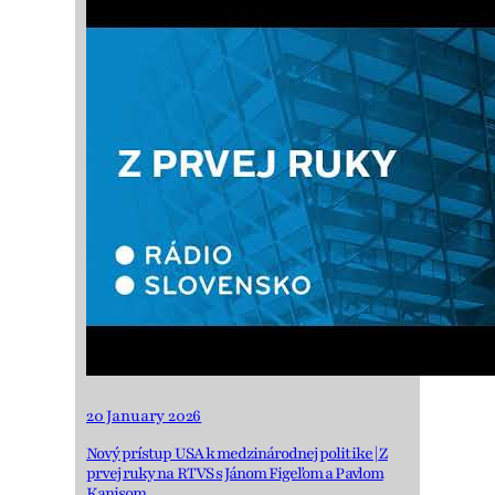
20 January 2026
Nový prístup USA k medzinárodnej politike | Z
prvej ruky na RTVS s Jánom Figeľom a Pavlom
Kanisom