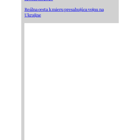
Reálna cesta k mieru presahujúca vojnu na
Ukrajine