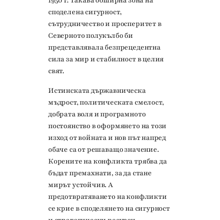
1950 г. Такава обширна зона на
споделена сигурност,
сътрудничество и просперитет в
Северното полукълбо би
представлявала безпрецедентна
сила за мир и стабилност в целия
свят.
Истинската държавническа
мъдрост, политическата смелост,
добрата воля и програмното
постоянство в оформянето на този
изход от войната и нов път напред
обаче са от решаващо значение.
Корените на конфликта трябва да
бъдат премахнати, за да стане
мирът устойчив. А
предотвратяването на конфликти
се крие в споделянето на сигурност