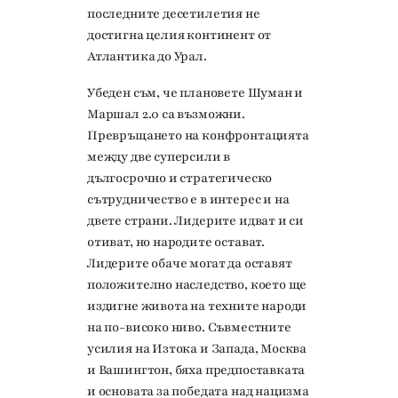
последните десетилетия не
достигна целия континент от
Атлантика до Урал.
Убеден съм, че плановете Шуман и
Маршал 2.0 са възможни.
Превръщането на конфронтацията
между две суперсили в
дългосрочно и стратегическо
сътрудничество е в интерес и на
двете страни. Лидерите идват и си
отиват, но народите остават.
Лидерите обаче могат да оставят
положително наследство, което ще
издигне живота на техните народи
на по-високо ниво. Съвместните
усилия на Изтока и Запада, Москва
и Вашингтон, бяха предпоставката
и основата за победата над нацизма