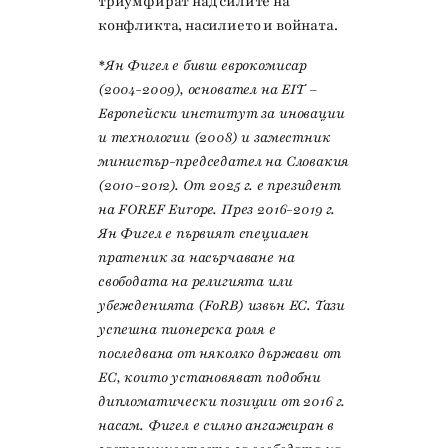
триумфират над силите на
конфликта, насилието и войната.
*Ян Фигел е бивш еврокомисар
(2004-2009), основател на EIT –
Европейски институт за иновации
и технологии (2008) и заместник
министър-председател на Словакия
(2010-2012). От 2025 г. е президент
на FOREF Europe. През 2016-2019 г.
Ян Фигел е първият специален
пратеник за насърчаване на
свободата на религията или
убежденията (FoRB) извън ЕС. Тази
успешна пионерска роля е
последвана от няколко държави от
ЕС, които установяват подобни
дипломатически позиции от 2016 г.
насам. Фигел е силно ангажиран в