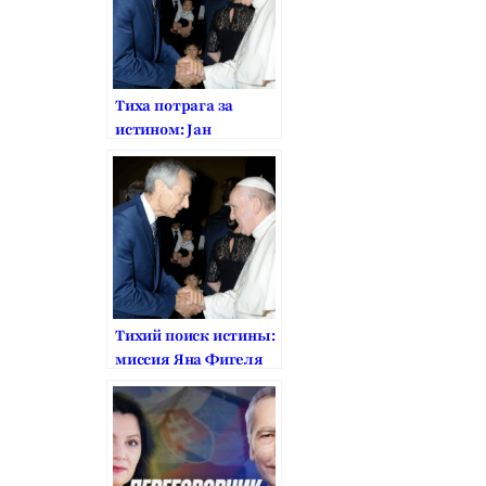
Тиха потрага за
истином: Јан
Фигелова мисија за
верску слободу
Тихий поиск истины:
миссия Яна Фигеля
за религиозную
свободу