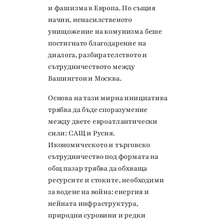
и фашизма в Европа. По същия
начин, ненасилственото
унищожение на комунизма беше
постигнато благодарение на
диалога, разбирателството и
сътрудничеството между
Вашингтон и Москва.
Основа на тази мирна инициатива
трябва да бъде споразумение
между двете евроатлантически
сили: САЩ и Русия.
Икономическото и търговско
сътрудничество под формата на
общ пазар трябва да обхваща
ресурсите и стоките, необходими
за водене на война: енергия и
нейната инфраструктура,
природни суровини и редки