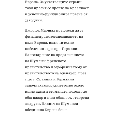
Европа. За участващите страни
този проект се превърна в реалност
и успешно функционира повече от
75 години.
Джордж Маршал предложи да се
финансира възстановяването на
цяла Европа, включително
победения агресор – Германия.
Благодарение на предложението
на Шуман и френското
правителство и одобрението му от
правителството на Аденауер, през
1950 г. Франция и Германия
започнаха сътрудничество около
въглищата и стоманата, водещо до
общ пазар и нова общност, отворена
за други. Планът на Шуман за
обединена Европа беше