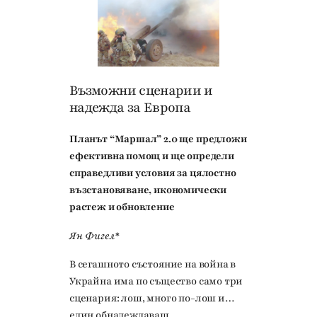
Възможни сценарии и
надежда за Европа
Планът “Маршал” 2.0 ще предложи
ефективна помощ и ще определи
справедливи условия за цялостно
възстановяване, икономически
растеж и обновление
Ян Фигел*
В сегашното състояние на война в
Украйна има по същество само три
сценария: лош, много по-лош и…
един обнадеждаващ.