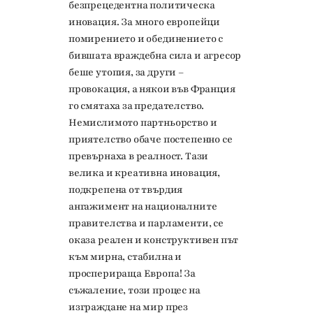
безпрецедентна политическа
иновация. За много европейци
помирението и обединението с
бившата враждебна сила и агресор
беше утопия, за други –
провокация, а някои във Франция
го смятаха за предателство.
Немислимото партньорство и
приятелство обаче постепенно се
превърнаха в реалност. Тази
велика и креативна иновация,
подкрепена от твърдия
ангажимент на националните
правителства и парламенти, се
оказа реален и конструктивен път
към мирна, стабилна и
просперираща Европа! За
съжаление, този процес на
изграждане на мир през