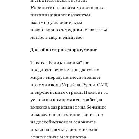
и стратегически ресурси.
Корените на нашата християнска
цивилизация ни канят към
взаимно уважение, към
ползотворно сътрудничество и към
живот в мир и единство.
Достойно мирно споразумение
Такава „Велика сделка“ ще
предложи основата за достойно
мирно споразумение, полезно и
приемливо за Украйна, Русия, САЩ
и европейските страни. Пакетът от
условия и компромиси трябва да
включва завръщането на бежанци
и разселено население, зачитане
на достойнството и основните
права на всички, включително
етническите малцинства,