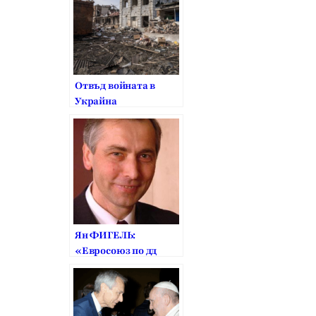
Отвъд войната в
Украйна
Ян ФИГЕЛЬ:
«Евросоюз по дд
ерживает реформы
образования в
Украине»