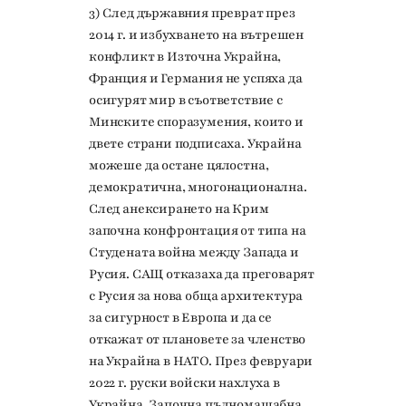
3) След държавния преврат през
2014 г. и избухването на вътрешен
конфликт в Източна Украйна,
Франция и Германия не успяха да
осигурят мир в съответствие с
Минските споразумения, които и
двете страни подписаха. Украйна
можеше да остане цялостна,
демократична, многонационална.
След анексирането на Крим
започна конфронтация от типа на
Студената война между Запада и
Русия. САЩ отказаха да преговарят
с Русия за нова обща архитектура
за сигурност в Европа и да се
откажат от плановете за членство
на Украйна в НАТО. През февруари
2022 г. руски войски нахлуха в
Украйна. Започна пълномащабна