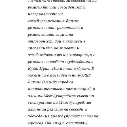
застъпничеството за свободата на
религията или убежденията,
насърчаването на
междурелигиозния диалог,
религиозната грамотност и
религиозната социална
отговорност. Той е активен в
спасяването на животи и
освобождаването на затворници с
религиозна свобода и убеждения в
Куба, Иран, Пакистан и Судан. В
момента е президент на FOREF
Europe (международна
неправителствена организация) и
член на Международния съвет на
експертите на Международния
алианс за религиозна свобода и
убеждения (междуправителствена
мрежа). От 2025 г. е гостуващ