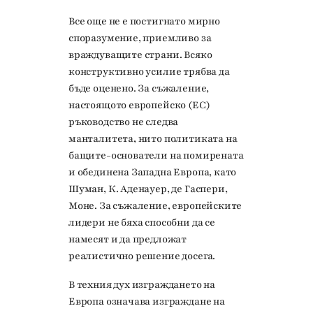
Все още не е постигнато мирно
споразумение, приемливо за
враждуващите страни. Всяко
конструктивно усилие трябва да
бъде оценено. За съжаление,
настоящото европейско (ЕС)
ръководство не следва
манталитета, нито политиката на
бащите-основатели на помирената
и обединена Западна Европа, като
Шуман, К. Аденауер, де Гаспери,
Моне. За съжаление, европейските
лидери не бяха способни да се
намесят и да предложат
реалистично решение досега.
В техния дух изграждането на
Европа означава изграждане на