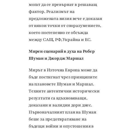
могат да се превърнат в решаващ
фактор. Реализмът на
предложената визия вече е доказан
от някои точки от споразумението,
което постепенно се обсъжда
между САЩ, РФ, Украйна и ЕС.
Мирен сценарий в духа на Робер
Шуман и Джордж Маршал
Мирът в Източна Европа може да
бъде постигнат чрез принципите
на плановете Шуман и Маршал.
Техните автентични исторически
резултати са вдъхновяващи,
доказани и валидни дори днес.
Първоначалният план на Шуман
беше за предотвратяване на
бъдещи войни и опустошения в