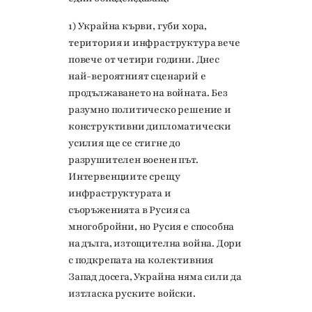
1) Украйна кърви, губи хора,
територия и инфраструктура вече
повече от четири години. Днес
най-вероятният сценарий е
продължаването на войната. Без
разумно политическо решение и
конструктивни дипломатически
усилия ще се стигне до
разрушителен военен път.
Интервенциите срещу
инфраструктурата и
съоръженията в Русия са
многобройни, но Русия е способна
на дълга, изтощителна война. Дори
с подкрепата на колективния
Запад досега, Украйна няма сили да
изтласка руските войски.