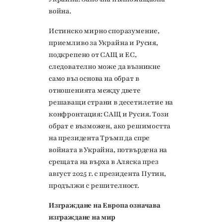
война.
Истинско мирно споразумение,
приемливо за Украйна и Русия,
подкрепено от САЩ и ЕС,
следователно може да възникне
само въз основа на обрат в
отношенията между двете
решаващи страни в десетилетие на
конфронтация: САЩ и Русия. Този
обрат е възможен, ако решимостта
на президента Тръмп да спре
войната в Украйна, потвърдена на
срещата на върха в Аляска през
август 2025 г. с президента Путин,
продължи с решителност.
Изграждане на Европа означава
изграждане на мир