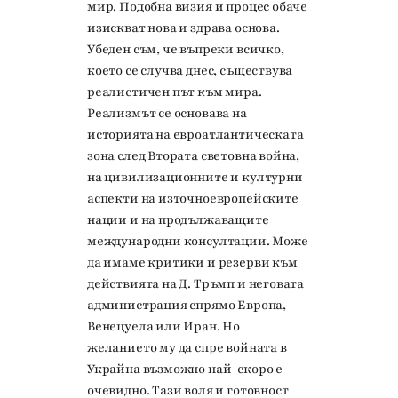
мир. Подобна визия и процес обаче
изискват нова и здрава основа.
Убеден съм, че въпреки всичко,
което се случва днес, съществува
реалистичен път към мира.
Реализмът се основава на
историята на евроатлантическата
зона след Втората световна война,
на цивилизационните и културни
аспекти на източноевропейските
нации и на продължаващите
международни консултации. Може
да имаме критики и резерви към
действията на Д. Тръмп и неговата
администрация спрямо Европа,
Венецуела или Иран. Но
желанието му да спре войната в
Украйна възможно най-скоро е
очевидно. Тази воля и готовност