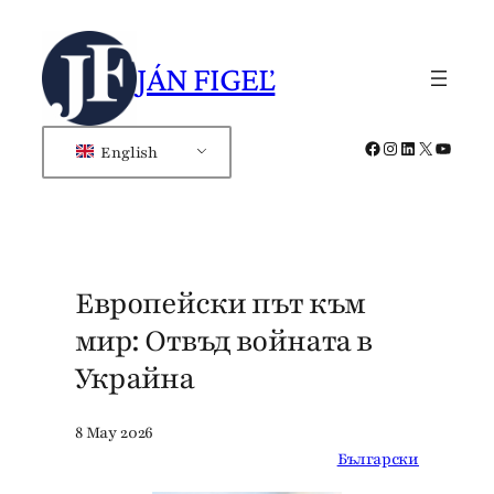
Skip
to
JÁN FIGEĽ
content
Facebook
Instagram
LinkedIn
X
YouTub
English
Европейски път към
мир: Отвъд войната в
Украйна
8 May 2026
Български