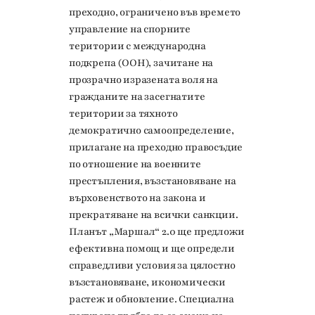
преходно, ограничено във времето
управление на спорните
територии с международна
подкрепа (ООН), зачитане на
прозрачно изразената воля на
гражданите на засегнатите
територии за тяхното
демократично самоопределение,
прилагане на преходно правосъдие
по отношение на военните
престъпления, възстановяване на
върховенството на закона и
прекратяване на всички санкции.
Планът „Маршал“ 2.0 ще предложи
ефективна помощ и ще определи
справедливи условия за цялостно
възстановяване, икономически
растеж и обновление. Специална