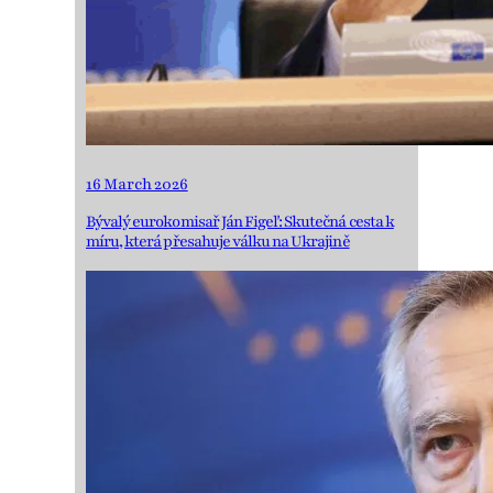
16 March 2026
Bývalý eurokomisař Ján Figeľ: Skutečná cesta k
míru, která přesahuje válku na Ukrajině