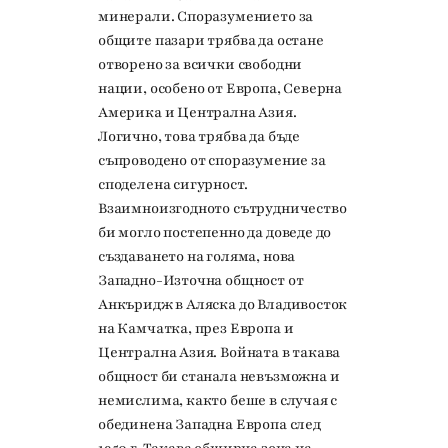
минерали. Споразумението за
общите пазари трябва да остане
отворено за всички свободни
нации, особено от Европа, Северна
Америка и Централна Азия.
Логично, това трябва да бъде
съпроводено от споразумение за
споделена сигурност.
Взаимноизгодното сътрудничество
би могло постепенно да доведе до
създаването на голяма, нова
Западно-Източна общност от
Анкъридж в Аляска до Владивосток
на Камчатка, през Европа и
Централна Азия. Войната в такава
общност би станала невъзможна и
немислима, както беше в случая с
обединена Западна Европа след