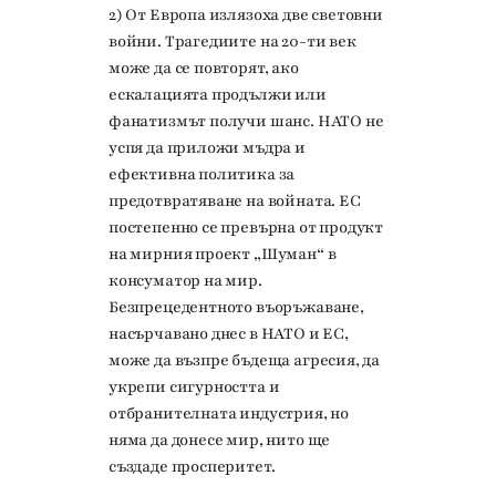
2) От Европа излязоха две световни
войни. Трагедиите на 20-ти век
може да се повторят, ако
ескалацията продължи или
фанатизмът получи шанс. НАТО не
успя да приложи мъдра и
ефективна политика за
предотвратяване на войната. ЕС
постепенно се превърна от продукт
на мирния проект „Шуман“ в
консуматор на мир.
Безпрецедентното въоръжаване,
насърчавано днес в НАТО и ЕС,
може да възпре бъдеща агресия, да
укрепи сигурността и
отбранителната индустрия, но
няма да донесе мир, нито ще
създаде просперитет.