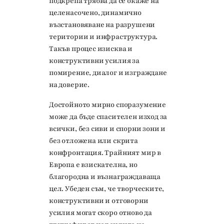
подкрепа трябва да се окаже на
целенасочено, динамично
възстановяване на разрушени
територии и инфраструктура.
Такъв процес изисква и
конструктивни усилия за
помирение, диалог и изграждане
на доверие.
Достойното мирно споразумение
може да бъде спасителен изход за
всички, без сиви и спорни зони и
без отложена или скрита
конфронтация. Трайният мир в
Европа е взискателна, но
благородна и възнаграждаваща
цел. Убеден съм, че творческите,
конструктивни и отговорни
усилия могат скоро отново да