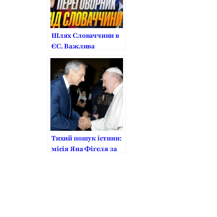
Шлях Словаччини в
ЄС. Важлива
Інформація для
УКРАЇНИ на шляху
до ЄВРОСОЮЗУ.
Переговорник Ян
Фігель
Тихий пошук істини:
місія Яна Фігеля за
релігійну свободу