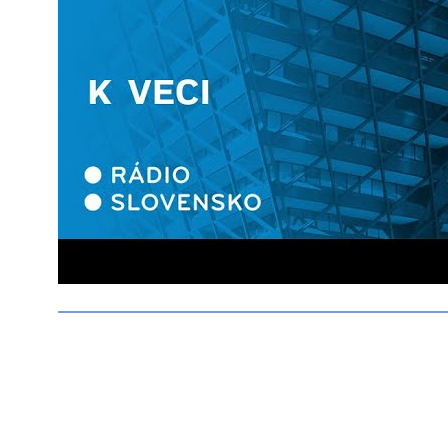
n
25
Sl
Fi
ek
of
Re