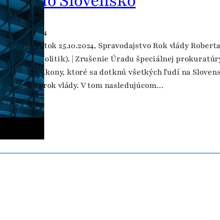
a Rádio Slovensko
 October 2024
ovensko | Piatok 25.10.2024, Spravodajstvo Rok vlády Roberta F
geľ (bývalý politik). | Zrušenie Úradu špeciálnej prokuratúr
onomické zákony, ktoré sa dotknú všetkých ľudí na Slovens
iciálne prvý rok vlády. V tom nasledujúcom…
ad more