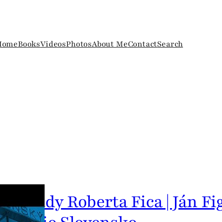
Home
Books
Videos
Photos
About Me
Contact
Search
ok vlády Roberta Fica | Ján Fi