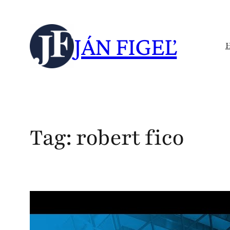
Skip
to
JÁN FIGEĽ
content
Tag:
robert fico
R