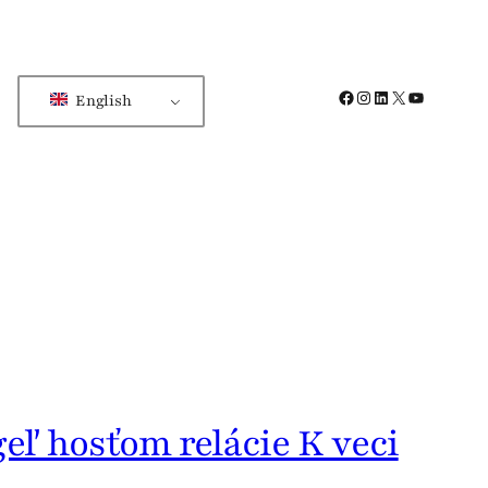
Facebook
Instagram
LinkedIn
X
YouTube
English
geľ hosťom relácie K veci