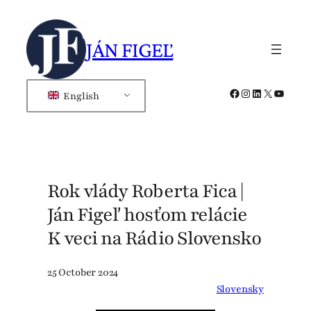
Skip
to
JÁN FIGEĽ
content
Facebook
Instagram
LinkedIn
X
YouTub
English
Rok vlády Roberta Fica |
Ján Figeľ hosťom relácie
K veci na Rádio Slovensko
25 October 2024
Slovensky