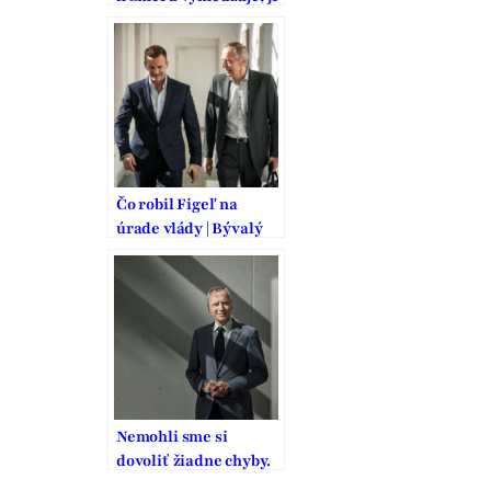
to pritom strana
vodcovského typu
Čo robil Figeľ na
úrade vlády | Bývalý
šéf KDH hovoril
Gedrovi o mierovej
iniciatíve, hnutie na
rokovaní
nezastupoval
Nemohli sme si
dovoliť žiadne chyby.
To, čo zaplatili