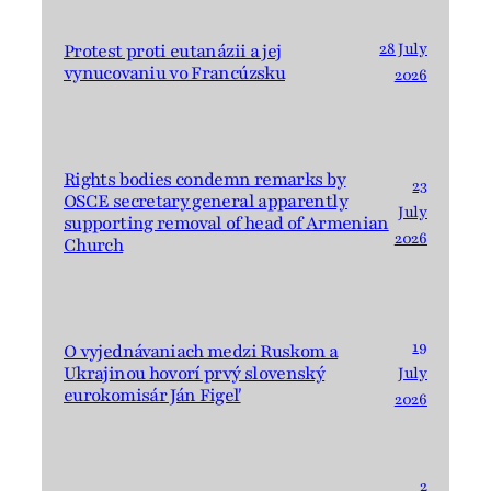
28 July
Protest proti eutanázii a jej
vynucovaniu vo Francúzsku
2026
Rights bodies condemn remarks by
23
OSCE secretary general apparently
July
supporting removal of head of Armenian
2026
Church
19
O vyjednávaniach medzi Ruskom a
Ukrajinou hovorí prvý slovenský
July
eurokomisár Ján Figeľ
2026
2