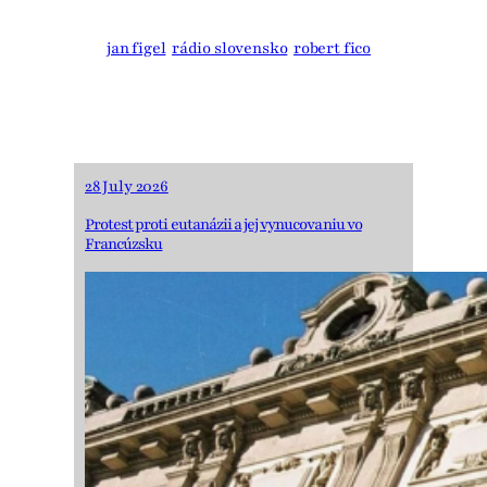
generácie pred nami,
je výzva na našu
jan figel
rádio slovensko
robert fico
zodpovednosť
28 July 2026
Protest proti eutanázii a jej vynucovaniu vo
Francúzsku