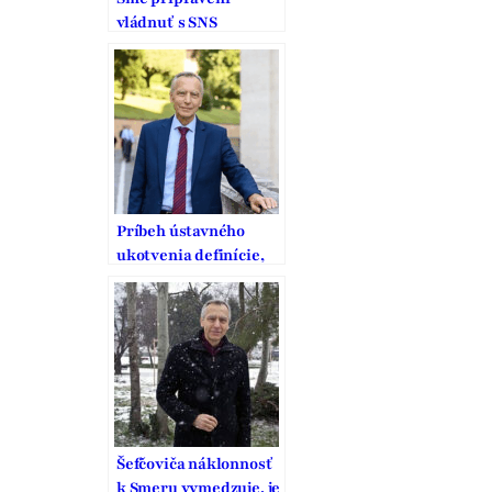
vládnuť s SNS
Príbeh ústavného
ukotvenia definície,
ochrany a podpory
manželstva na
Slovensku
Šefčoviča náklonnosť
k Smeru vymedzuje, je