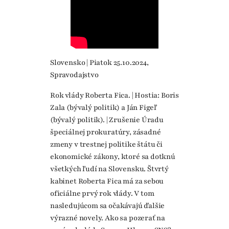
Slovensko | Piatok 25.10.2024,
Spravodajstvo
Rok vlády Roberta Fica. | Hostia: Boris
Zala (bývalý politik) a Ján Figeľ
(bývalý politik). | Zrušenie Úradu
špeciálnej prokuratúry, zásadné
zmeny v trestnej politike štátu či
ekonomické zákony, ktoré sa dotknú
všetkých ľudí na Slovensku. Štvrtý
kabinet Roberta Fica má za sebou
oficiálne prvý rok vlády. V tom
nasledujúcom sa očakávajú ďalšie
výrazné novely. Ako sa pozerať na