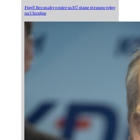
Figeľ: Bez snahy o mier sa EÚ stane stranou vojny
na Ukrajine