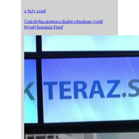
2 July 2026
Únii chýba záujem o dialóg s Ruskom, tvrdí
bývalý komisár Figeľ