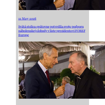
21 May 2026
Svätá stolica opätovne potvrdila svoju podporu
náboženskej slobody v liste prezidentovi FOREF
Europe