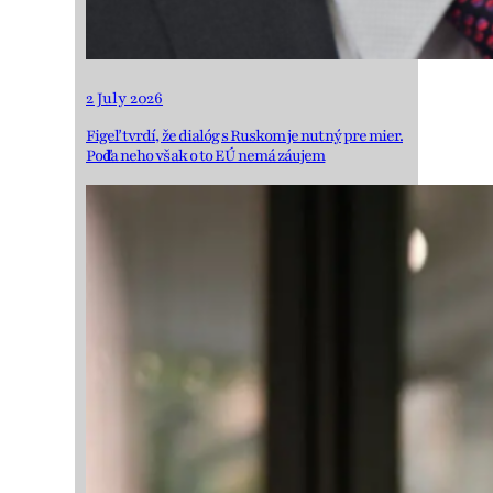
2 July 2026
Figeľ tvrdí, že dialóg s Ruskom je nutný pre mier.
Podľa neho však o to EÚ nemá záujem