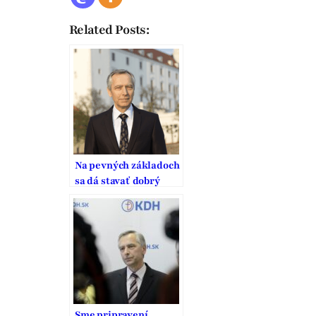
Related Posts:
Na pevných základoch
sa dá stavať dobrý
domov
Sme pripravení