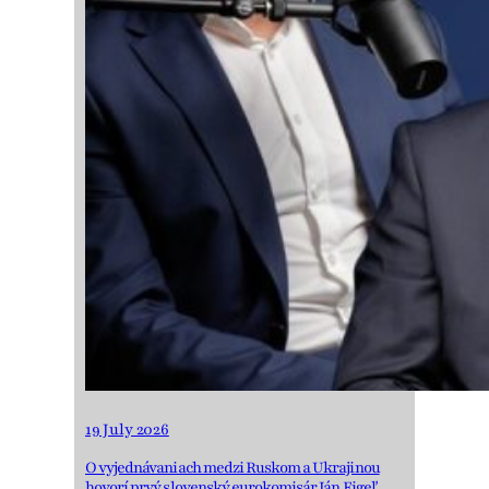
19 July 2026
O vyjednávaniach medzi Ruskom a Ukrajinou
hovorí prvý slovenský eurokomisár Ján Figeľ