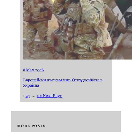
8 May 2026
Европейски път към мир: Отвъд войната в
Украйна
1
2
3
…
101
Next Page
MORE POSTS