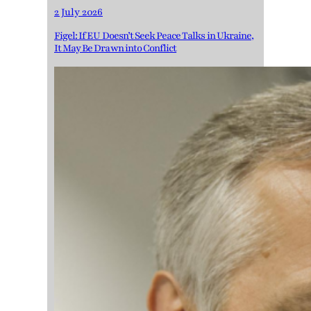
2 July 2026
Figel: If EU Doesn’t Seek Peace Talks in Ukraine,
It May Be Drawn into Conflict