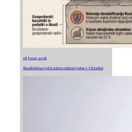
16 June 2026
Realistična pot k miru: onkraj vojne v Ukrajini