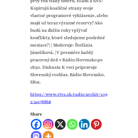
prvý rok vlády Smeru, Hlasu a SNS?
Kopírujú koaličné strany svoje
vlastné programové vyhlásenie, alebo
majú už teraz výrazné rezervy? Ako
budú na ďalšie roky vplývať
konflikty, ktoré sledujeme posledné
mesiace? | | Moderuje: Štefánia
Jánošíková. | V premiére každý
pracovný deň v Rádiu Slovensko po
18:30. Diskusiu K veci pripravuje
Slovenský rozhlas, Rádio Slovensko,
SRo1.
https://www.rtvs.sk/radio/archiv/109
2/2417686#
Share