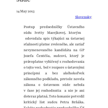
14 May 2013
Slovensky
Postup predsedníčky Ústavného
súdu Ivetty Macejkovej, ktorým
odovzdala spis týkajúci sa ústavnej
sťažnosti platne zvoleného, ale zatiaľ
nevymenovaného kandidáta na GP
Jozefa Čentéša, sudcovi, ktorý je
právoplatne vylúčený z rozhodovania
o tejto veci, bol v rozpore s ústavnými
princípmi a bez akéhokoľvek
zákonného podkladu, pretože novela
zákona o ústavnom súde nebola
v čase jej rozhodnutia a nie je ani
doteraz platná. Toto konanie potvrdil
kritický list sudcu Petra Brňáka.
Takéto rozhodnutie predsedníčky ÚS