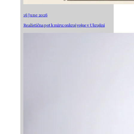
16 June 2026
Realistična pot k miru: onkraj vojne v Ukrajini