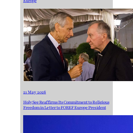
Europe
21 May 2026
Holy See Reaffirms Its Commitment to Religious
Freedom in Letter to FOREF Europe President