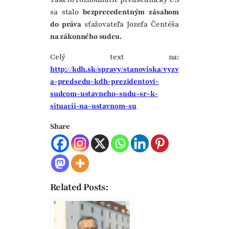
sa stalo
bezprecedentným zásahom
do práva
sťažovateľa Jozefa Čentéša
na zákonného sudcu.
Celý text na:
http://kdh.sk/spravy/stanoviska/vyzv
a-predsedu-kdh-prezidentovi-
sudcom-ustavneho-sudu-sr-k-
situacii-na-ustavnom-su
Share
Related Posts: