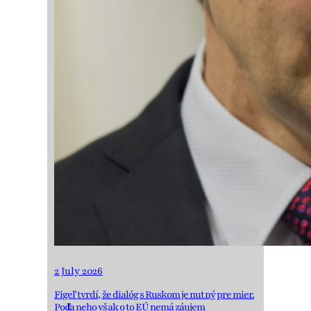
2 July 2026
Figeľ tvrdí, že dialóg s Ruskom je nutný pre mier.
Podľa neho však o to EÚ nemá záujem