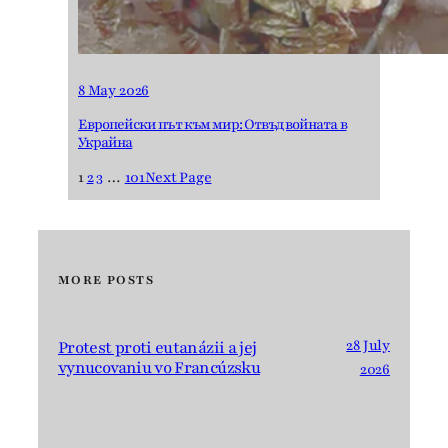
8 May 2026
Европейски път към мир: Отвъд войната в
Украйна
1
2
3
…
101
Next Page
MORE POSTS
28 July
Protest proti eutanázii a jej
vynucovaniu vo Francúzsku
2026