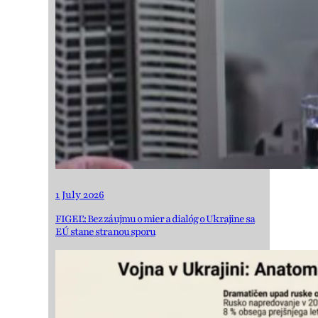
1 July 2026
FIGEĽ: Bez záujmu o mier a dialóg o Ukrajine sa
EÚ stane stranou sporu