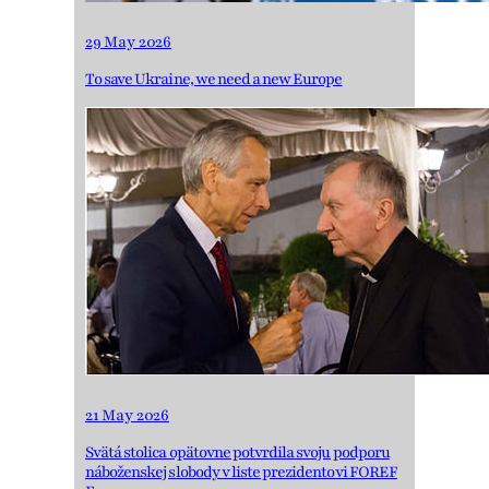
29 May 2026
To save Ukraine, we need a new Europe
21 May 2026
Svätá stolica opätovne potvrdila svoju podporu
náboženskej slobody v liste prezidentovi FOREF