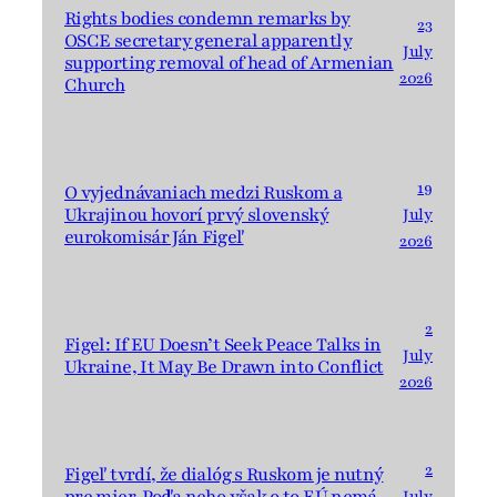
Rights bodies condemn remarks by
23
OSCE secretary general apparently
July
supporting removal of head of Armenian
2026
Church
19
O vyjednávaniach medzi Ruskom a
Ukrajinou hovorí prvý slovenský
July
eurokomisár Ján Figeľ
2026
2
Figel: If EU Doesn’t Seek Peace Talks in
July
Ukraine, It May Be Drawn into Conflict
2026
2
Figeľ tvrdí, že dialóg s Ruskom je nutný
pre mier. Podľa neho však o to EÚ nemá
July