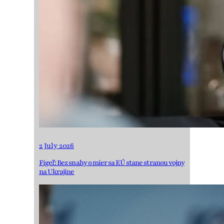
2 July 2026
Figeľ: Bez snahy o mier sa EÚ stane stranou vojny
na Ukrajine