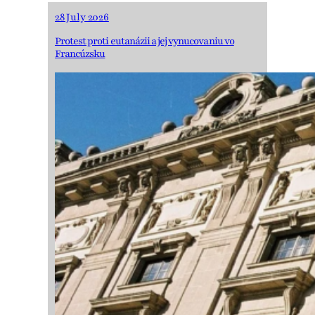
28 July 2026
Protest proti eutanázii a jej vynucovaniu vo
Francúzsku