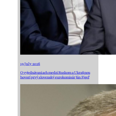
19 July 2026
O vyjednávaniach medzi Ruskom a Ukrajinou
hovorí prvý slovenský eurokomisár Ján Figeľ