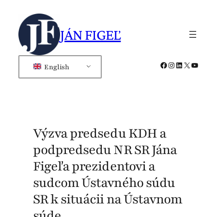
Skip
to
JÁN FIGEĽ
content
Facebook
Instagram
LinkedIn
X
YouTub
English
Výzva predsedu KDH a
podpredsedu NR SR Jána
Figeľa prezidentovi a
sudcom Ústavného súdu
SR k situácii na Ústavnom
súde