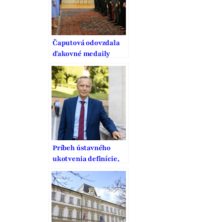
Čaputová odovzdala
ďakovné medaily
osobnostiam, ktoré sa
zaslúžili o vstup do EÚ
a NATO
Príbeh ústavného
ukotvenia definície,
ochrany a podpory
manželstva na
Slovensku