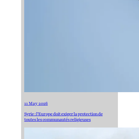
11 May 2026
Syrie : l’Europe doit exiger la protection de
toutes les communautés religieuses