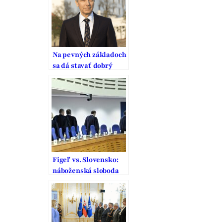
Na pevných základoch
sa dá stavať dobrý
domov
Figeľ vs. Slovensko:
náboženská sloboda
ustupuje covidovým
opatreniam