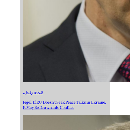
2 July 2026
Figel: If EU Doesn’t Seek Peace Talks in Ukraine,
It May Be Drawn into Conflict