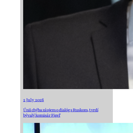
2 July 2026
Únii chýba záujem o dialóg s Ruskom, tvrdí
bývalý komisár Figeľ