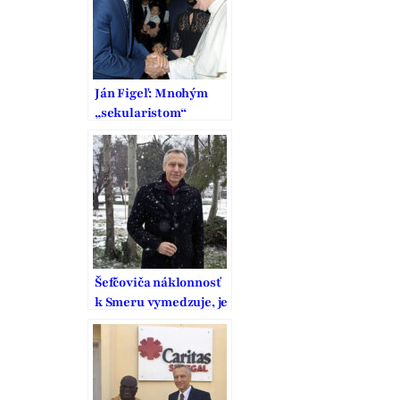
Ján Figeľ: Mnohým
„sekularistom“
prekáža, žeby sa
inštitúcie EÚ mali
systematicky
zaoberať
náboženstvom
Šefčoviča náklonnosť
k Smeru vymedzuje, je
to pritom strana
vodcovského typu