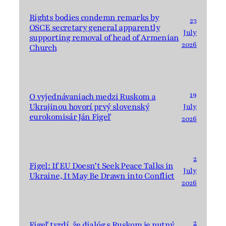
Rights bodies condemn remarks by
23
OSCE secretary general apparently
July
supporting removal of head of Armenian
2026
Church
19
O vyjednávaniach medzi Ruskom a
Ukrajinou hovorí prvý slovenský
July
eurokomisár Ján Figeľ
2026
2
Figel: If EU Doesn’t Seek Peace Talks in
July
Ukraine, It May Be Drawn into Conflict
2026
2
Figeľ tvrdí, že dialóg s Ruskom je nutný