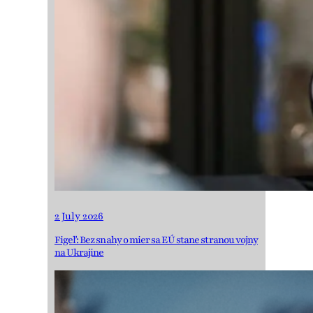
2 July 2026
Figeľ: Bez snahy o mier sa EÚ stane stranou vojny
na Ukrajine