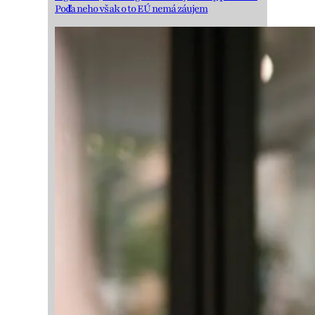
Podľa neho však o to EÚ nemá záujem