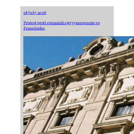
28 July 2026
Protest proti eutanázii a jej vynucovaniu vo
Francúzsku