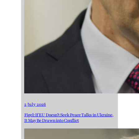
2 July 2026
Figel: If EU Doesn’t Seek Peace Talks in Ukraine,
It May Be Drawn into Conflict