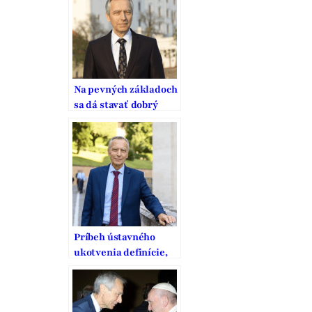
Na pevných základoch
sa dá stavať dobrý
domov
Príbeh ústavného
ukotvenia definície,
ochrany a podpory
manželstva na
Slovensku