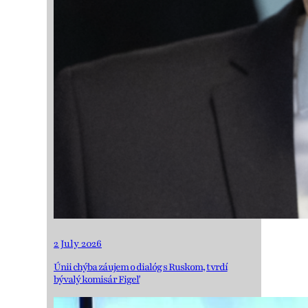
2 July 2026
Únii chýba záujem o dialóg s Ruskom, tvrdí
bývalý komisár Figeľ