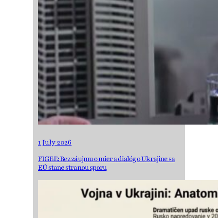
1 July 2026
FIGEĽ: Bez záujmu o mier a dialóg o Ukrajine sa
EÚ stane stranou sporu