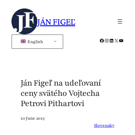
Skip
to
JÁN FIGEĽ
content
Facebook
Instagram
LinkedIn
X
YouTub
English
Ján Figeľ na udeľovaní
ceny svätého Vojtecha
Petrovi Pithartovi
10 June 2013
Slovensky