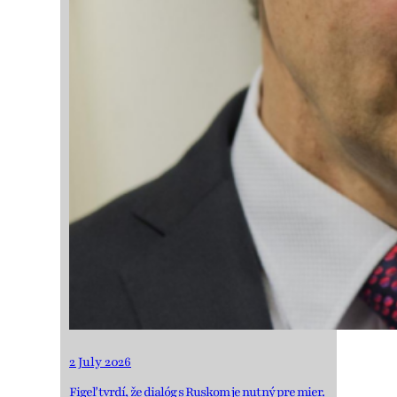
2 July 2026
Figeľ tvrdí, že dialóg s Ruskom je nutný pre mier.