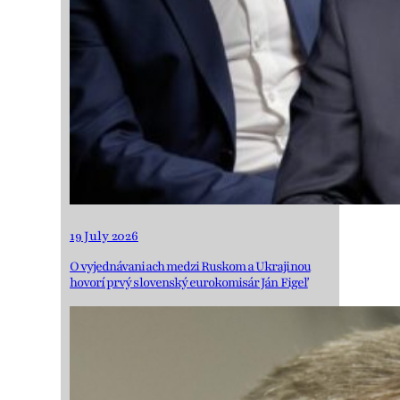
19 July 2026
O vyjednávaniach medzi Ruskom a Ukrajinou
hovorí prvý slovenský eurokomisár Ján Figeľ