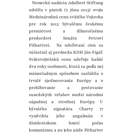
Nemecká nadácia Adalbert Stiftung
udelila v piatok (7. júna 2013) svoju
Medzinárodnú cenu svätého Vojtecha
pre rok 2013 bývalému českému
premiérovi a dlhoročnému
predsedovi Senátu Petrovi
Pithartovi. Na udeľovaní cien sa
zúčastnil aj predseda KDH Ján Figeľ.
Svätovojtešskú cenu udeľuje každé
dva roky osobnosti, ktorá sa podľa nej
mimoriadnym spôsobom zaslúžila o
trvalé zjednocovania Európy a o
prehlbovanie a pestovanie
susedských vzťahov medzi národmi
západnej a strednej Európy. U
bývalého signatára Charty 77
vyzdvihla jeho angažmán v
disidentskom hnutí počas
komunizmu a po jeho páde Pithartov