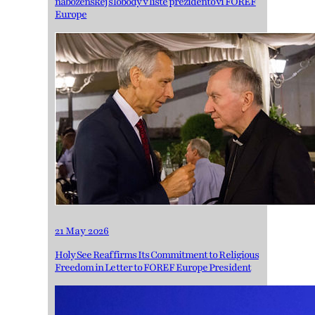
náboženskej slobody v liste prezidentovi FOREF
Europe
21 May 2026
Holy See Reaffirms Its Commitment to Religious
Freedom in Letter to FOREF Europe President