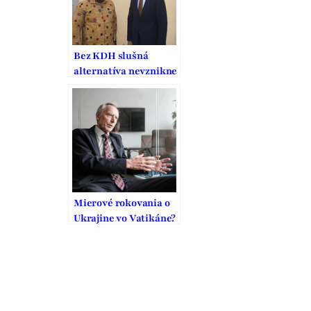
Bez KDH slušná
alternatíva nevznikne
Mierové rokovania o
Ukrajine vo Vatikáne?
USA a Rusko chcú
pokračovať