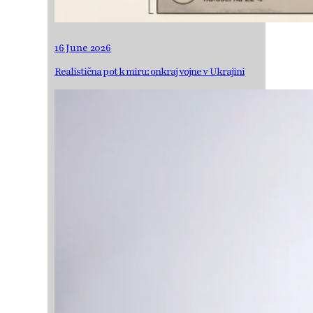
16 June 2026
Realistična pot k miru: onkraj vojne v Ukrajini