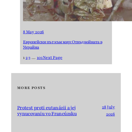
8 May 2026
Европейски път към мир: Отвъд войната в
Украйна
1
2
3
…
101
Next Page
MORE POSTS
28 July
Protest proti eutanázii a jej
vynucovaniu vo Francúzsku
2026