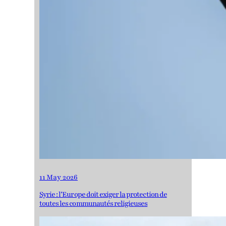
11 May 2026
Syrie : l’Europe doit exiger la protection de
toutes les communautés religieuses