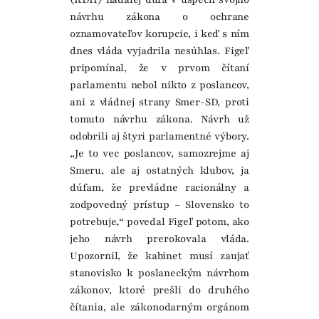
návrhu zákona o ochrane
oznamovateľov korupcie, i keď s ním
dnes vláda vyjadrila nesúhlas. Figeľ
pripomínal, že v prvom čítaní
parlamentu nebol nikto z poslancov,
ani z vládnej strany Smer-SD, proti
tomuto návrhu zákona. Návrh už
odobrili aj štyri parlamentné výbory.
„Je to vec poslancov, samozrejme aj
Smeru, ale aj ostatných klubov, ja
dúfam, že prevládne racionálny a
zodpovedný prístup – Slovensko to
potrebuje
,
“ povedal Figeľ potom, ako
jeho návrh prerokovala vláda.
Upozornil, že kabinet musí zaujať
stanovisko k poslaneckým návrhom
zákonov, ktoré prešli do druhého
čítania, ale zákonodarným orgánom