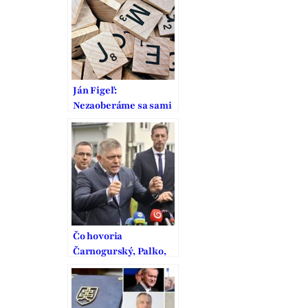
oznamenovateľov
korupcie
Ján Figeľ:
Nezaoberáme sa sami
sebou, riešime
problémy ľudí a
Slovenska
Čo hovoria
Čarnogurský, Palko,
Figeľ a Hrušovský na
hlasovanie KDH
a Smeru o zmenách