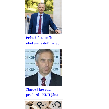
Príbeh ústavného
ukotvenia definície,
ochrany a podpory
manželstva na
Slovensku
Tlačová beseda
predsedu KDH Jána
Figeľa k neschváleniu
zákona o ochrane