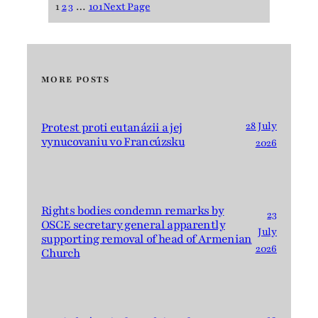
1
2
3
…
101
Next Page
MORE POSTS
28 July
Protest proti eutanázii a jej
vynucovaniu vo Francúzsku
2026
Rights bodies condemn remarks by
23
OSCE secretary general apparently
July
supporting removal of head of Armenian
2026
Church