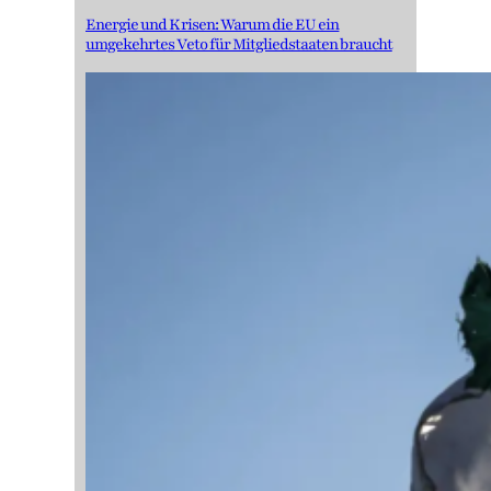
Energie und Krisen: Warum die EU ein
umgekehrtes Veto für Mitgliedstaaten braucht