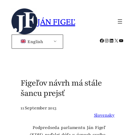
Skip
to
JÁN FIGEĽ
content
Facebook
Instagram
LinkedIn
X
YouTub
English
Figeľov návrh má stále
šancu prejsť
11 September 2013
Slovensky
Podpredseda parlamentu Ján Figeľ
(KDH) naďalej dúfa v úspech svojho