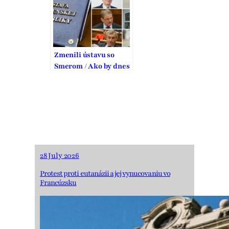
v ústave
Zmenili ústavu so
Smerom / Ako by dnes
hlasovali Figeľ,
Hrušovský, Jurinová
či Kaník? A čo radia
KDH? (anketa)
28 July 2026
Protest proti eutanázii a jej vynucovaniu vo
Francúzsku