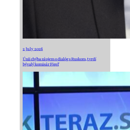
2 July 2026
Únii chýba záujem o dialóg s Ruskom, tvrdí
bývalý komisár Figeľ