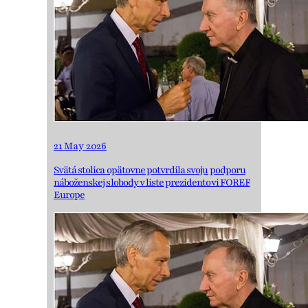
21 May 2026
Svätá stolica opätovne potvrdila svoju podporu
náboženskej slobody v liste prezidentovi FOREF
Europe