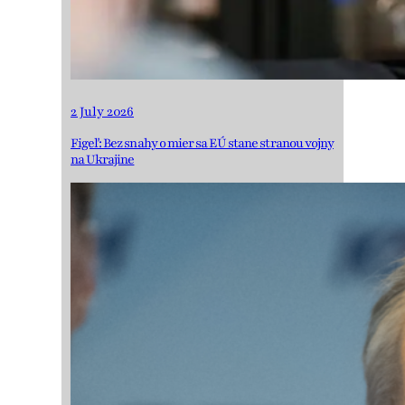
2 July 2026
Figeľ: Bez snahy o mier sa EÚ stane stranou vojny
na Ukrajine