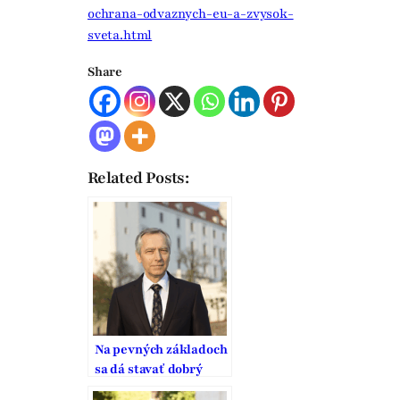
ochrana-odvaznych-eu-a-zvysok-
sveta.html
Share
Related Posts:
Na pevných základoch
sa dá stavať dobrý
domov