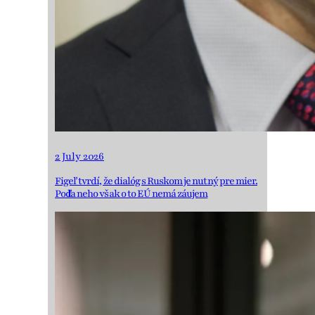
2 July 2026
Figeľ tvrdí, že dialóg s Ruskom je nutný pre mier.
Podľa neho však o to EÚ nemá záujem