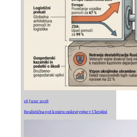
16 June 2026
Realistična pot k miru: onkraj vojne v Ukrajini