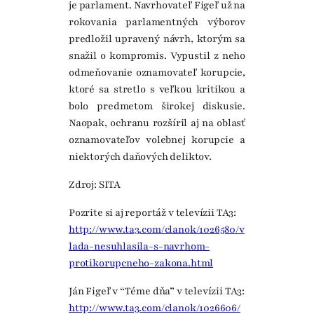
je parlament. Navrhovateľ Figeľ už na
rokovania parlamentných výborov
predložil upravený návrh, ktorým sa
snažil o kompromis. Vypustil z neho
odmeňovanie oznamovateľ korupcie,
ktoré sa stretlo s veľkou kritikou a
bolo predmetom širokej diskusie.
Naopak, ochranu rozšíril aj na oblasť
oznamovateľov volebnej korupcie a
niektorých daňových deliktov.
Zdroj: SITA
Pozrite si aj reportáž v televízii TA3:
http://www.ta3.com/clanok/1026580/v
lada-nesuhlasila-s-navrhom-
protikorupcneho-zakona.html
Ján Figeľ v “Téme dňa” v televízii TA3:
http://www.ta3.com/clanok/1026606/