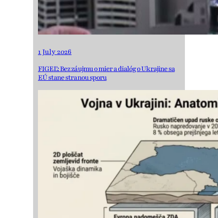
1 July 2026
FIGEĽ: Bez záujmu o mier a dialóg o Ukrajine sa
EÚ stane stranou sporu