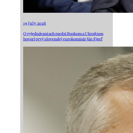
19 July 2026
O vyjednávaniach medzi Ruskom a Ukrajinou
hovorí prvý slovenský eurokomisár Ján Figeľ