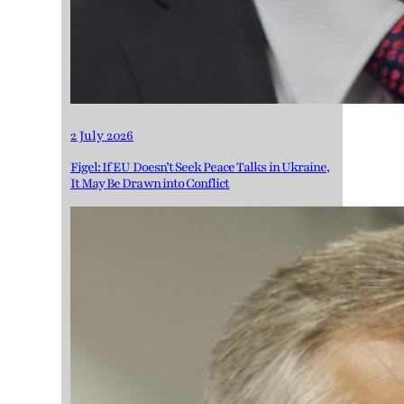
2 July 2026
Figel: If EU Doesn’t Seek Peace Talks in Ukraine,
It May Be Drawn into Conflict