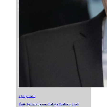
2 July 2026
Únii chýba záujem o dialóg s Ruskom, tvrdí