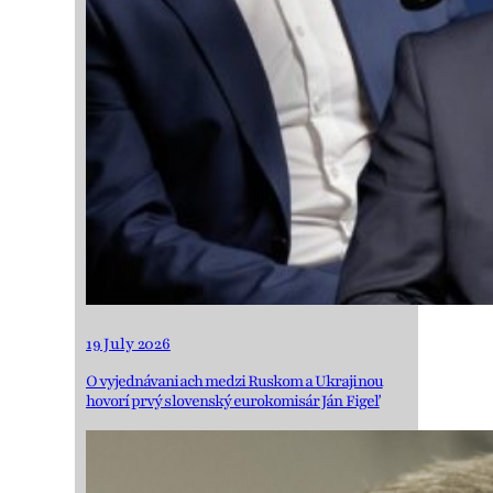
19 July 2026
O vyjednávaniach medzi Ruskom a Ukrajinou
hovorí prvý slovenský eurokomisár Ján Figeľ