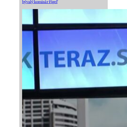
bývalý komisár Figeľ