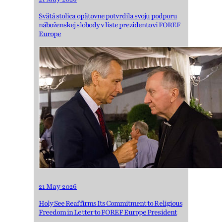
Svätá stolica opätovne potvrdila svoju podporu
náboženskej slobody v liste prezidentovi FOREF
Europe
21 May 2026
Holy See Reaffirms Its Commitment to Religious
Freedom in Letter to FOREF Europe President