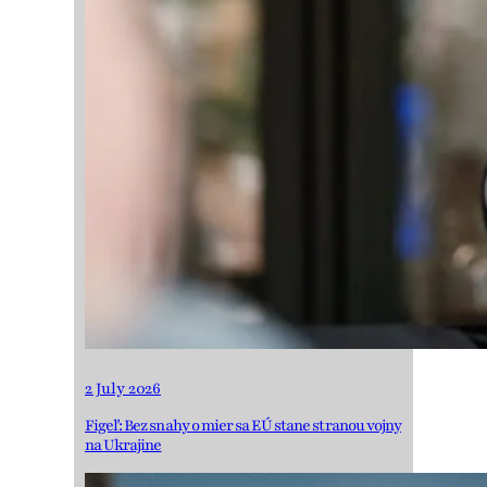
2 July 2026
Figeľ: Bez snahy o mier sa EÚ stane stranou vojny
na Ukrajine