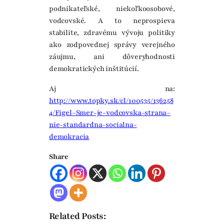
podnikateľské, niekoľkoosobové,
vodcovské. A to neprospieva
stabilite, zdravému vývoju politiky
ako zodpovednej správy verejného
záujmu, ani dôveryhodnosti
demokratických inštitúcií.
Aj na:
http://www.topky.sk/cl/100535/136258
4/Figel–Smer-je-vodcovska-strana–
nie-standardna-socialna-
demokracia
Share
Related Posts: