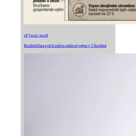
16 June 2026
Realistična pot k miru: onkraj vojne v Ukrajini