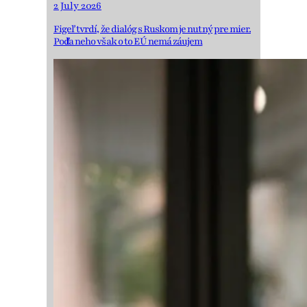
2 July 2026
Figeľ tvrdí, že dialóg s Ruskom je nutný pre mier.
Podľa neho však o to EÚ nemá záujem