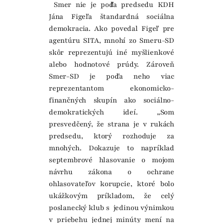
Smer nie je podľa predsedu KDH
Jána Figeľa štandardná sociálna
demokracia. Ako povedal Figeľ pre
agentúru SITA, mnohí zo Smeru-SD
skôr reprezentujú iné myšlienkové
alebo hodnotové prúdy. Zároveň
Smer-SD je podľa neho viac
reprezentantom ekonomicko-
finančných skupín ako sociálno-
demokratických ideí. „Som
presvedčený, že strana je v rukách
predsedu, ktorý rozhoduje za
mnohých. Dokazuje to napríklad
septembrové hlasovanie o mojom
návrhu zákona o ochrane
ohlasovateľov korupcie, ktoré bolo
ukážkovým príkladom, že celý
poslanecký klub s jedinou výnimkou
v priebehu jednej minúty mení na