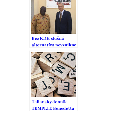
Slovensku
Bez KDH slušná
alternatíva nevznikne
Taliansky denník
TEMPI.IT, Benedetta
Frigerio sa pýta Jána
Figeľa