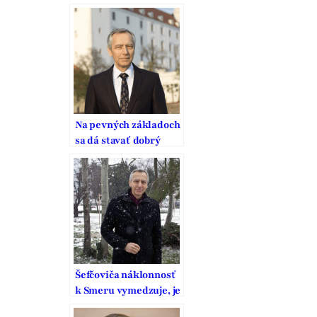
Na pevných základoch
sa dá stavať dobrý
domov
Šefčoviča náklonnosť
k Smeru vymedzuje, je
to pritom strana