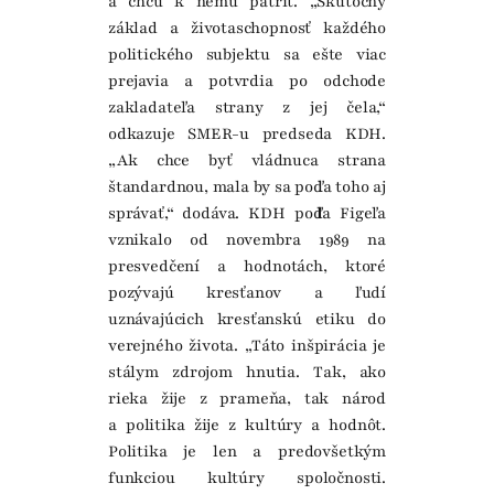
a chcú k nemu patriť. „Skutočný
základ a životaschopnosť každého
politického subjektu sa ešte viac
prejavia a potvrdia po odchode
zakladateľa strany z jej čela,“
odkazuje SMER-u predseda KDH.
„Ak chce byť vládnuca strana
štandardnou, mala by sa podľa toho aj
správať,“ dodáva. KDH podľa Figeľa
vznikalo od novembra 1989 na
presvedčení a hodnotách, ktoré
pozývajú kresťanov a ľudí
uznávajúcich kresťanskú etiku do
verejného života. „Táto inšpirácia je
stálym zdrojom hnutia. Tak, ako
rieka žije z prameňa, tak národ
a politika žije z kultúry a hodnôt.
Politika je len a predovšetkým
funkciou kultúry spoločnosti.