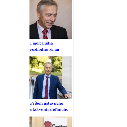
vodcovského typu
Figeľ: Ľudia
rozhodnú, či im
nevadí alobalíček
Príbeh ústavného
ukotvenia definície,
ochrany a podpory
manželstva na