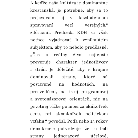
A keďže naša kultúra je dominantne
kresťanská, je potrebné, aby sa to
prejavovalo aj v každodennom
spravovaní vecí verejných,“
zdôraznil. Predseda KDH sa však
nechce vyjadrovať k vznikajúcim
subjektom, aby to nebolo predčasné.
„Čas a reálny život najlepšie
preveruje charakter jednotlivcov
i strán. Je dôležité, aby v krajine
dominovali strany, ktoré sú
postavené na hodnotách, na
presvedčení, na istej programovej
a svetonázorovej orientácii, nie na
prvotnej túžbe po moci za akúkoľvek
cenu, pri akomkoľvek politickom
vzťahu,“ povedal. Podľa neho 23 rokov
demokracie potvrdzuje, že tu boli
strany jednorazové, účelové,