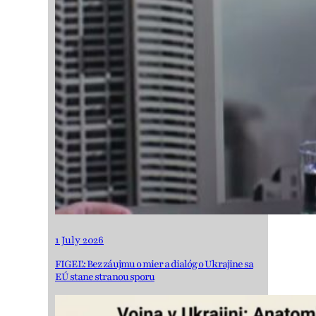
1 July 2026
FIGEĽ: Bez záujmu o mier a dialóg o Ukrajine sa
EÚ stane stranou sporu