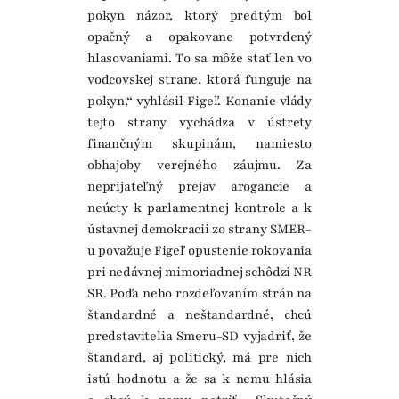
pokyn názor, ktorý predtým bol
opačný a opakovane potvrdený
hlasovaniami. To sa môže stať len vo
vodcovskej strane, ktorá funguje na
pokyn,“ vyhlásil Figeľ. Konanie vlády
tejto strany vychádza v ústrety
finančným skupinám, namiesto
obhajoby verejného záujmu. Za
neprijateľný prejav arogancie a
neúcty k parlamentnej kontrole a k
ústavnej demokracii zo strany SMER-
u považuje Figeľ opustenie rokovania
pri nedávnej mimoriadnej schôdzi NR
SR. Podľa neho rozdeľovaním strán na
štandardné a neštandardné, chcú
predstavitelia Smeru-SD vyjadriť, že
štandard, aj politický, má pre nich
istú hodnotu a že sa k nemu hlásia