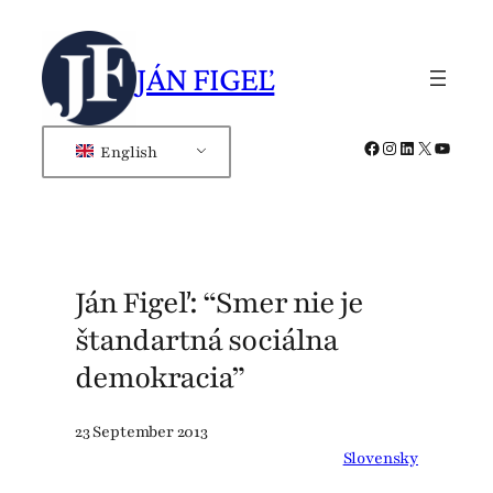
Skip
to
JÁN FIGEĽ
content
Facebook
Instagram
LinkedIn
X
YouTub
English
Ján Figeľ: “Smer nie je
štandartná sociálna
demokracia”
23 September 2013
Slovensky