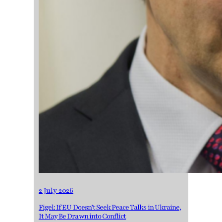
2 July 2026
Figel: If EU Doesn’t Seek Peace Talks in Ukraine,
It May Be Drawn into Conflict