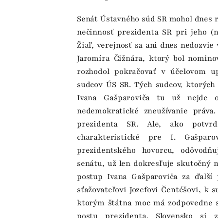
Senát Ústavného súd SR mohol dnes ro
nečinnosť prezidenta SR pri jeho (
Žiaľ, verejnosť sa ani dnes nedozvie
Jaromíra Čižnára, ktorý bol nomin
rozhodol pokračovať v účelovom up
sudcov ÚS SR. Tých sudcov, ktorých
Ivana Gašparoviča tu už nejde o
nedemokratické zneužívanie práva
prezidenta SR. Ale, ako potvrd
charakteristické pre I. Gašparo
prezidentského hovorcu, odôvodňu
senátu, už len dokresľuje skutočný 
postup Ivana Gašparoviča za ďalší
sťažovateľovi Jozefovi Čentéšovi, k 
ktorým štátna moc má zodpovedne sl
postu prezidenta. Slovensko si z