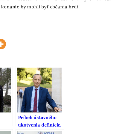
konanie by mohli byť občania hrdí!
Príbeh ústavného
ukotvenia definície,
uje,
ochrany a podpory