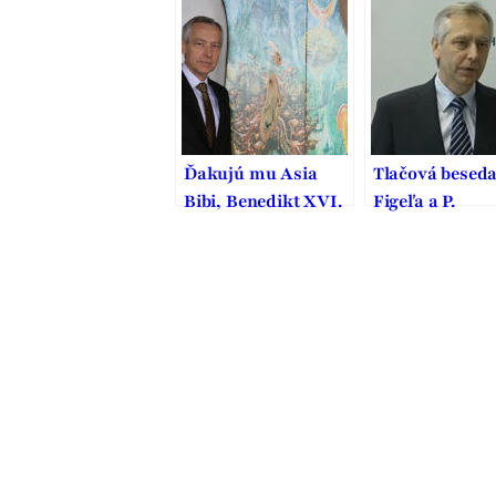
je to pritom st
vodcovského t
Ďakujú mu Asia
Tlačová beseda 
Bibi, Benedikt XVI.
Figeľa a P.
i pápež František
Hrušovského 
zmenách v just