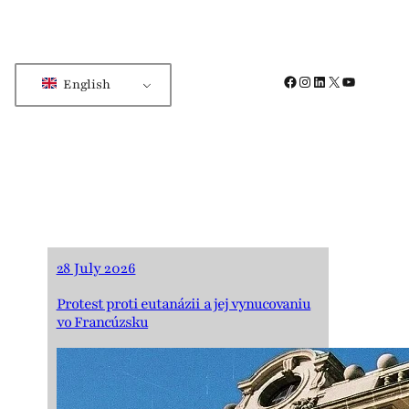
Facebook
Instagram
LinkedIn
X
YouTube
English
28 July 2026
Protest proti eutanázii a jej vynucovaniu
vo Francúzsku