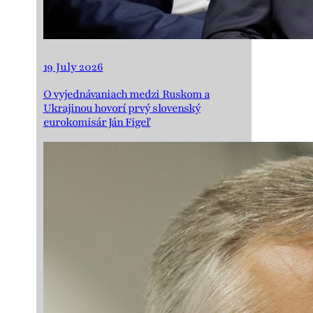
19 July 2026
O vyjednávaniach medzi Ruskom a
Ukrajinou hovorí prvý slovenský
eurokomisár Ján Figeľ