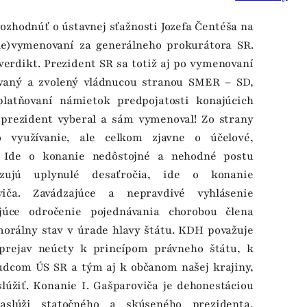
zhodnúť o ústavnej sťažnosti Jozefa Čentéša na
ne)vymenovaní za generálneho prokurátora SR.
 verdikt. Prezident SR sa totiž aj po vymenovaní
ovaný a zvolený vládnucou stranou SMER – SD,
latňovaní námietok predpojatosti konajúcich
 prezident vyberal a sám vymenoval! Zo strany
 využívanie, ale celkom zjavne o účelové,
. Ide o konanie nedôstojné a nehodné postu
zujú uplynulé desaťročia, ide o konanie
viča. Zavádzajúce a nepravdivé vyhlásenie
júce odročenie pojednávania chorobou člena
morálny stav v úrade hlavy štátu. KDH považuje
 prejav neúcty k princípom právneho štátu, k
sudcom ÚS SR a tým aj k občanom našej krajiny,
úžiť. Konanie I. Gašparoviča je dehonestáciou
aslúži statočného a skúseného prezidenta,