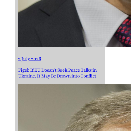
2 July 2026
Figel: If EU Doesn’t Seek Peace Talks in
Ukraine, It May Be Drawn into Conflict