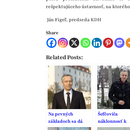
rešpektujúceho ústavnosť, na ktorého 
Ján Figeľ, predseda KDH
Share
Related Posts:
Na pevných
Šefčoviča
základoch sa dá
náklonnosť k
stavať dobrý domov
Smeru vymedz