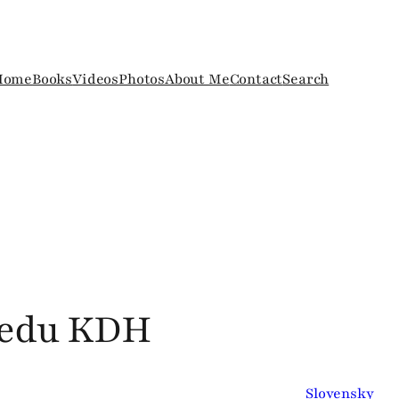
Home
Books
Videos
Photos
About Me
Contact
Search
sedu KDH
Slovensky