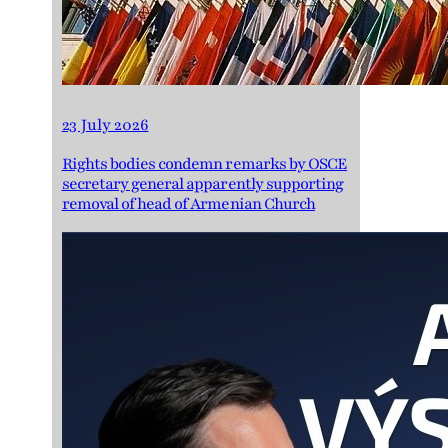
23 July 2026
Rights bodies condemn remarks by OSCE
secretary general apparently supporting
removal of head of Armenian Church