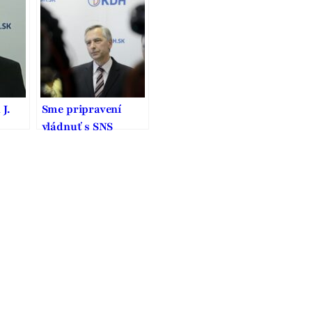
rana
manželstva na
ypu
Slovensku
J.
Sme pripravení
vládnuť s SNS
o
ícii