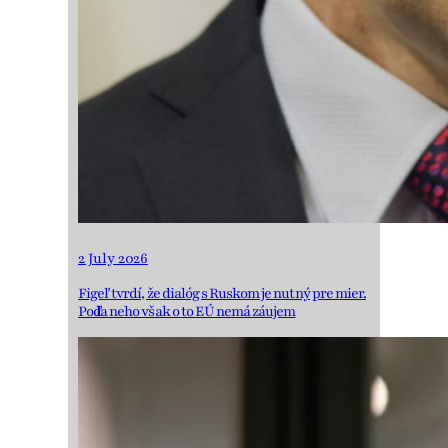
2 July 2026
Figeľ tvrdí, že dialóg s Ruskom je nutný pre mier.
Podľa neho však o to EÚ nemá záujem