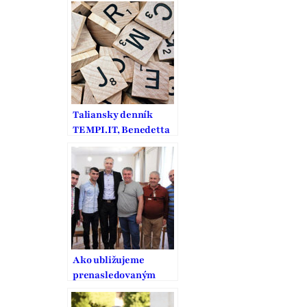
Taliansky denník
TEMPI.IT, Benedetta
Frigerio sa pýta Jána
Figeľa
Ako ubližujeme
prenasledovaným
kresťanom?
Ľahostajnosťou,