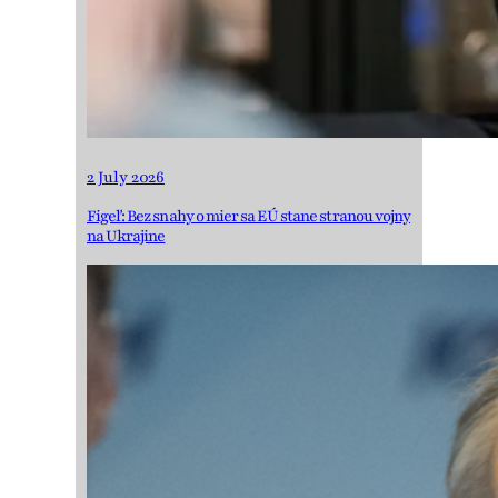
2 July 2026
Figeľ: Bez snahy o mier sa EÚ stane stranou vojny
na Ukrajine