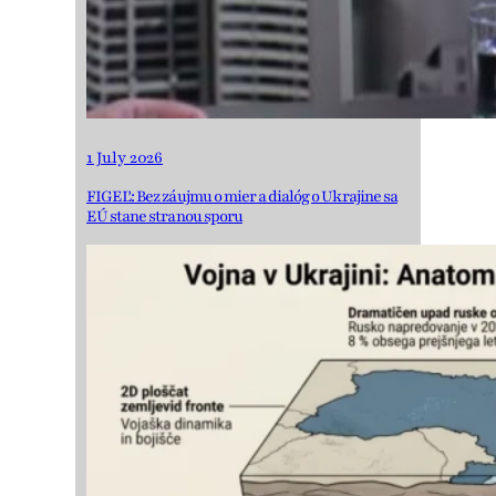
1 July 2026
FIGEĽ: Bez záujmu o mier a dialóg o Ukrajine sa
EÚ stane stranou sporu