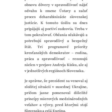
obnovu dôvery v spravodlivosť nájsť
odvahu k zmene Ústavy a začať
proces deharabinizácie slovenskej
justície. K tomuto úsiliu sa dnes
pripájajú aj poctiví sudcovia. Treba v
tom pokračovať. Občania očakávajú a
potrebujú spravodlivý a bezpečný
štát. Tri programové priority
kresťanských demokratov – rodina,
práca a spravodlivosť – rezonujú
nielen v prejave Andreja Kisku, ale aj
v jednotlivých regiónoch Slovenska.
Je správne, že prezident sa venoval aj
zložitej situácii v susednej Ukrajine,
pričom jasne pomenoval dôležité
princípy mierových medzinárodných
vzťahov a výzvy, pred ktorými stojí
Slovensko a celá Európa.