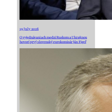
19 July 2026
O vyjednávaniach medzi Ruskom a Ukrajinou
hovorí prvý slovenský eurokomisár Ján Figeľ