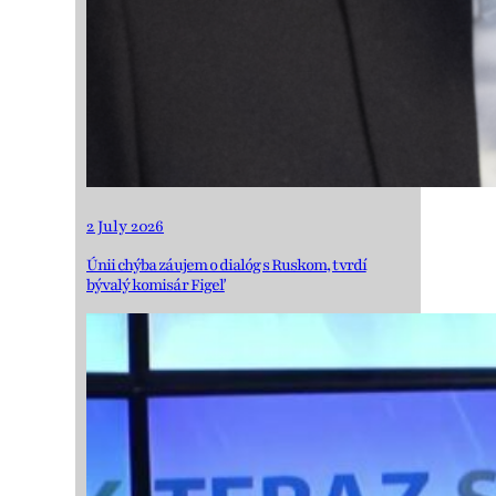
2 July 2026
Únii chýba záujem o dialóg s Ruskom, tvrdí
bývalý komisár Figeľ