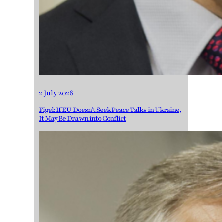
2 July 2026
Figel: If EU Doesn’t Seek Peace Talks in Ukraine,
It May Be Drawn into Conflict