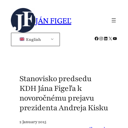
Skip
to
JÁN FIGEĽ
content
Facebook
Instagram
LinkedIn
X
YouTub
English
Stanovisko predsedu
KDH Jána Figeľa k
novoročnému prejavu
prezidenta Andreja Kisku
2 January 2015