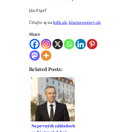
Ján Figeľ
Čítajte aj na
kdh.sk
,
hlavnespravy.sk
Share
Related Posts:
Na pevných základoch