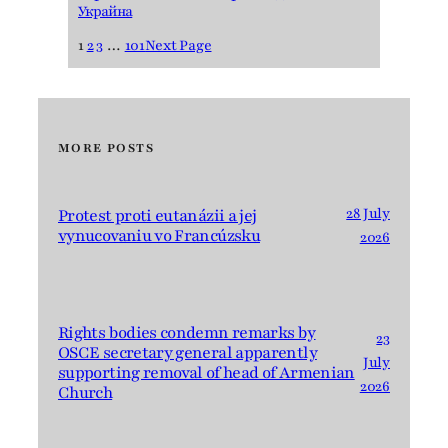
Украйна
1
2
3
…
101
Next Page
MORE POSTS
28 July
Protest proti eutanázii a jej
vynucovaniu vo Francúzsku
2026
Rights bodies condemn remarks by
23
OSCE secretary general apparently
July
supporting removal of head of Armenian
2026
Church