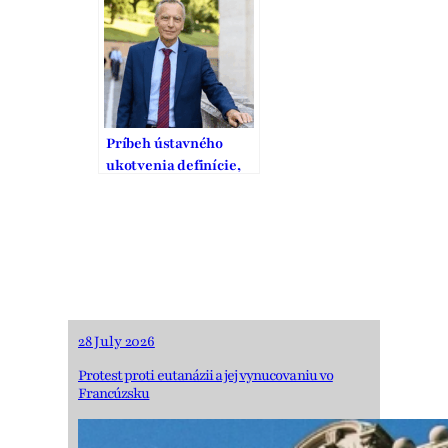
nevedomosťou a
strachom
Príbeh ústavného
ukotvenia definície,
ochrany a podpory
manželstva na
Slovensku
28 July 2026
Protest proti eutanázii a jej vynucovaniu vo
Francúzsku