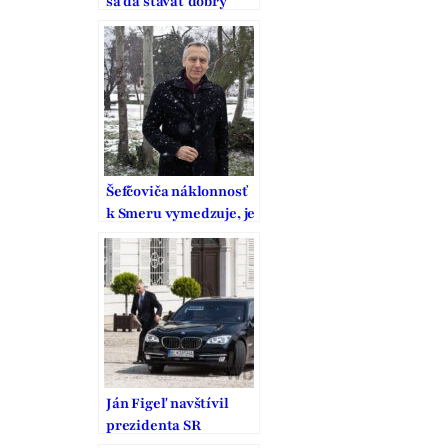
sa dá stavať dobrý
domov
Šefčoviča náklonnosť
k Smeru vymedzuje, je
to pritom strana
vodcovského typu
Ján Figeľ navštívil
prezidenta SR
Andreja Kisku