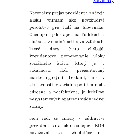
Slovensky
Novoročný prejav prezidenta Andreja
Kisku vnímam ako povzbudivé
posolstvo pre ľudí na Slovensku.
Oceňujem jeho apel na ľudskosť a
slušnosť v spoločnosti a vo vzťahoch,
ktoré dnes často chýbajú.
Prezidentovo pomenovanie úlohy
sociálneho štátu, ktorý je v
súčasnosti skôr prezentovaný
marketingovými heslami, no v
skutočnosti je sociálna politika málo
adresná a neefektívna, je kritikou
nesystémových opatrení vlády jednej
strany.
Som rád, že zmeny v súdnictve
prezident víta ako nádejné. KDH
považovalo za rozhodujúce pre