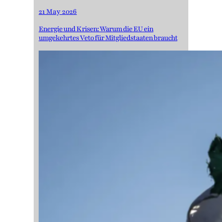
21 May 2026
Energie und Krisen: Warum die EU ein
umgekehrtes Veto für Mitgliedstaaten braucht