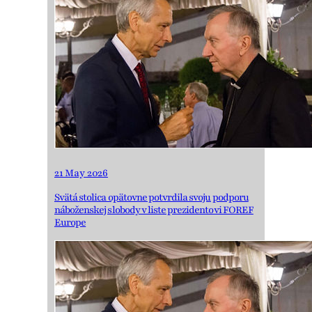
21 May 2026
Svätá stolica opätovne potvrdila svoju podporu
náboženskej slobody v liste prezidentovi FOREF
Europe