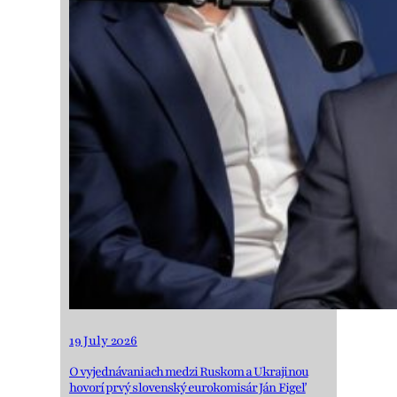
19 July 2026
O vyjednávaniach medzi Ruskom a Ukrajinou
hovorí prvý slovenský eurokomisár Ján Figeľ