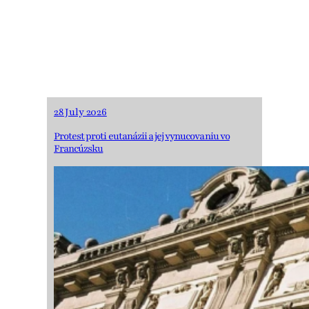
sebou, riešime
problémy ľudí a
Slovenska
28 July 2026
Protest proti eutanázii a jej vynucovaniu vo
Francúzsku