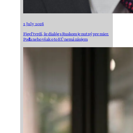
2 July 2026
Figeľ tvrdí, že dialóg s Ruskom je nutný pre mier.
Podľa neho však o to EÚ nemá záujem