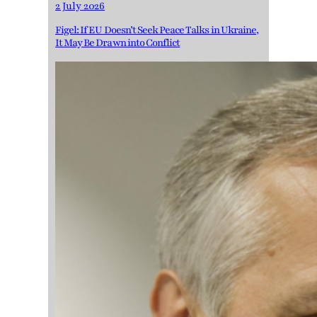
2 July 2026
Figel: If EU Doesn’t Seek Peace Talks in Ukraine,
It May Be Drawn into Conflict