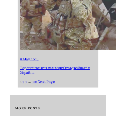
8 May 2026
Европейски път към мир: Отвъд войната в
Украйна
1
2
3
…
101
Next Page
MORE POSTS