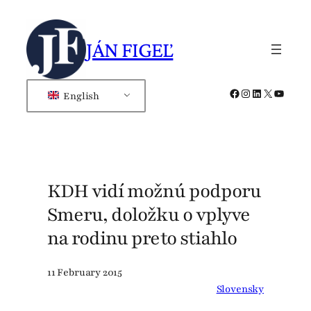
Skip
to
JÁN FIGEĽ
content
Facebook
Instagram
LinkedIn
X
YouTub
English
KDH vidí možnú podporu
Smeru, doložku o vplyve
na rodinu preto stiahlo
11 February 2015
Slovensky