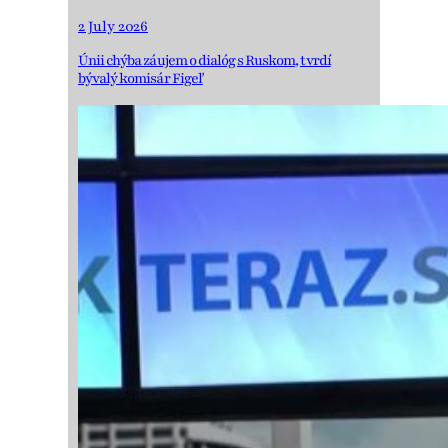
2 July 2026
Únii chýba záujem o dialóg s Ruskom, tvrdí
bývalý komisár Figeľ