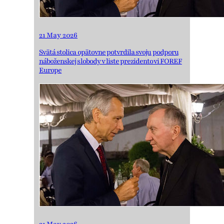
21 May 2026
Svätá stolica opätovne potvrdila svoju podporu
náboženskej slobody v liste prezidentovi FOREF
Europe