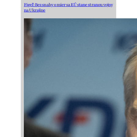
Figeľ: Bez snahy o mier sa EÚ stane stranou vojny
na Ukrajine