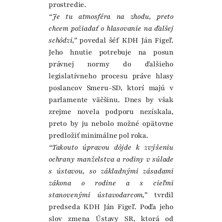
prostredie.
“Je tu atmosféra na zhodu, preto
chcem požiadať o hlasovanie na ďalšej
schôdzi,”
povedal šéf KDH Ján Figeľ.
Jeho hnutie potrebuje na posun
právnej normy do ďalšieho
legislatívneho procesu práve hlasy
poslancov Smeru-SD, ktorí majú v
parlamente väčšinu. Dnes by však
zrejme novela podporu nezískala,
preto by ju nebolo možné opätovne
predložiť minimálne pol roka.
“Takouto úpravou dôjde k zvýšeniu
ochrany manželstva a rodiny v súlade
s ústavou, so základnými zásadami
zákona o rodine a s cieľmi
stanovenými ústavodarcom,”
tvrdil
predseda KDH Ján Figeľ. Podľa jeho
slov zmena Ústavy SR, ktorá od