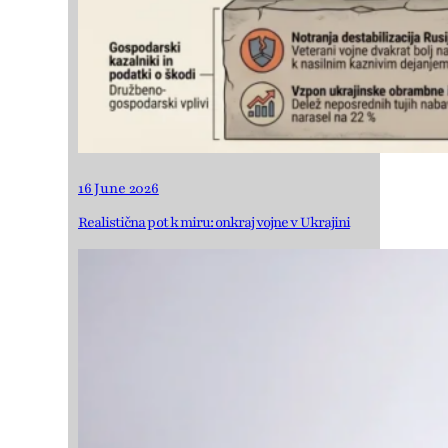
16 June 2026
Realistična pot k miru: onkraj vojne v Ukrajini