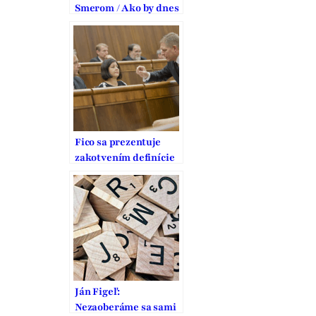
Smerom / Ako by dnes
hlasovali Figeľ,
Hrušovský, Jurinová
či Kaník? A čo radia
KDH? (anketa)
Fico sa prezentuje
zakotvením definície
manželstva v ústave,
opak je však pravdou
Ján Figeľ:
Nezaoberáme sa sami