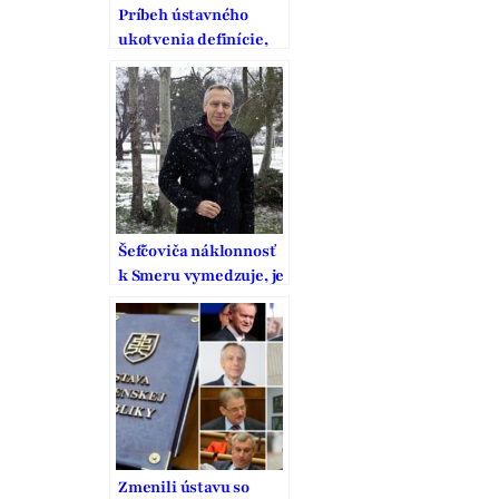
Príbeh ústavného
ukotvenia definície,
ochrany a podpory
manželstva na
Slovensku
Šefčoviča náklonnosť
k Smeru vymedzuje, je
to pritom strana
vodcovského typu
Zmenili ústavu so