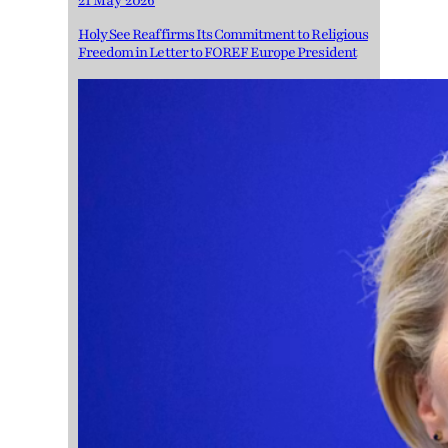
21 May 2026
Holy See Reaffirms Its Commitment to Religious
Freedom in Letter to FOREF Europe President