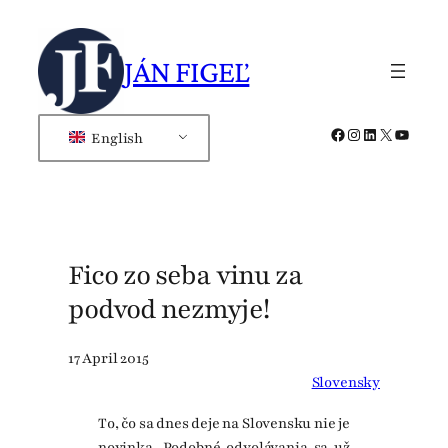
Skip
to
JÁN FIGEĽ
content
Facebook
Instagram
LinkedIn
X
YouTub
English
Fico zo seba vinu za
podvod nezmyje!
17 April 2015
Slovensky
To, čo sa dnes deje na Slovensku nie je
novinka. Podobné odvolávania sa už