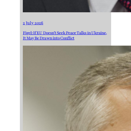
2 July 2026
Figel: If EU Doesn’t Seek Peace Talks in Ukraine,
It May Be Drawn into Conflict