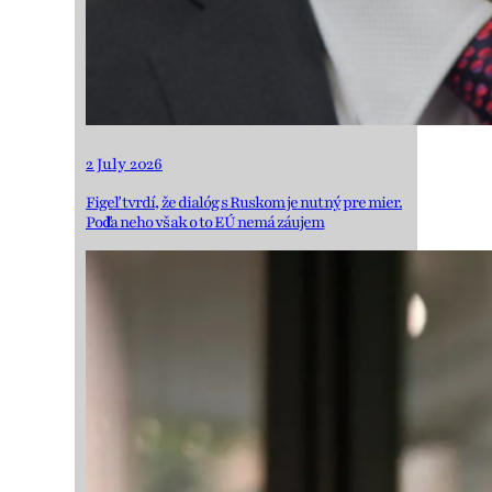
2 July 2026
Figeľ tvrdí, že dialóg s Ruskom je nutný pre mier.
Podľa neho však o to EÚ nemá záujem