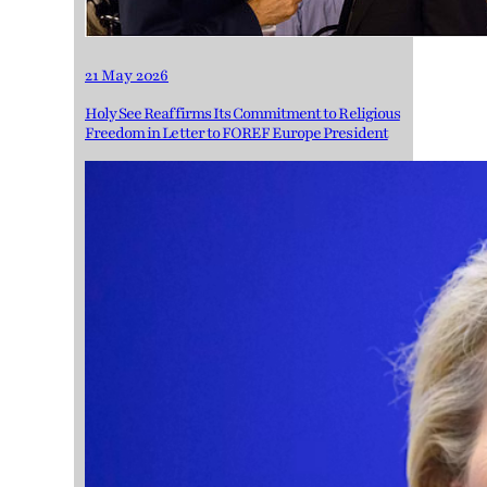
21 May 2026
Holy See Reaffirms Its Commitment to Religious
Freedom in Letter to FOREF Europe President