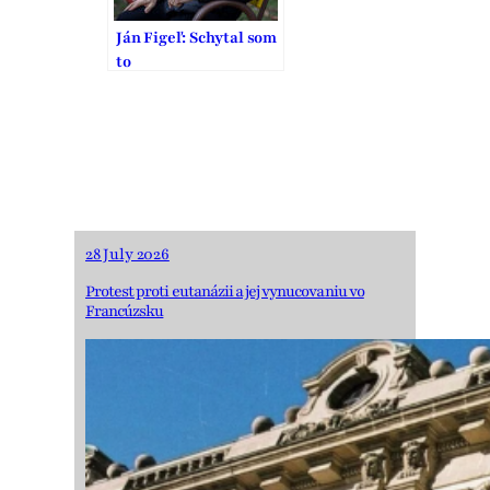
Ján Figeľ: Schytal som
to
28 July 2026
Protest proti eutanázii a jej vynucovaniu vo
Francúzsku