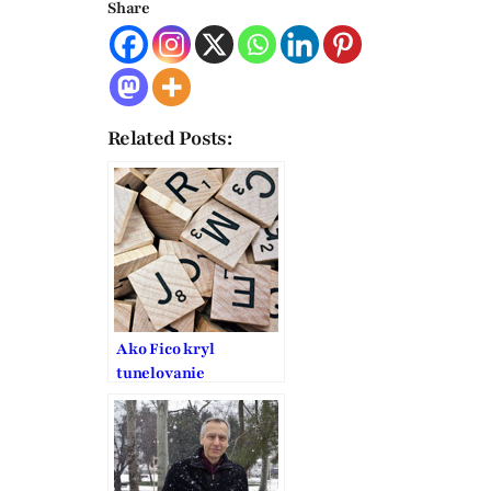
Share
Related Posts:
Ako Fico kryl
tunelovanie
Váhostavu, píše Figeľ
exkluzívne v HN