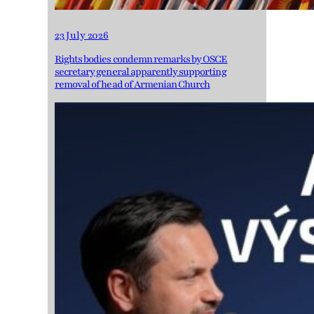
23 July 2026
Rights bodies condemn remarks by OSCE
secretary general apparently supporting
removal of head of Armenian Church