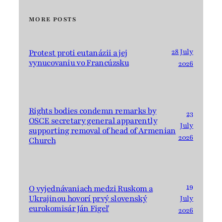
MORE POSTS
28 July
Protest proti eutanázii a jej
vynucovaniu vo Francúzsku
2026
Rights bodies condemn remarks by
23
OSCE secretary general apparently
July
supporting removal of head of Armenian
2026
Church
19
O vyjednávaniach medzi Ruskom a
Ukrajinou hovorí prvý slovenský
July
eurokomisár Ján Figeľ
2026