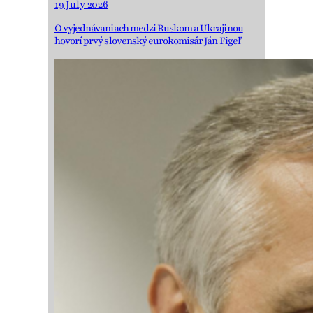
19 July 2026
O vyjednávaniach medzi Ruskom a Ukrajinou
hovorí prvý slovenský eurokomisár Ján Figeľ