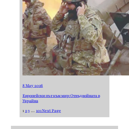
8 May 2026
Европейски път към мир: Отвъд войната в
Украйна
1
2
3
…
101
Next Page