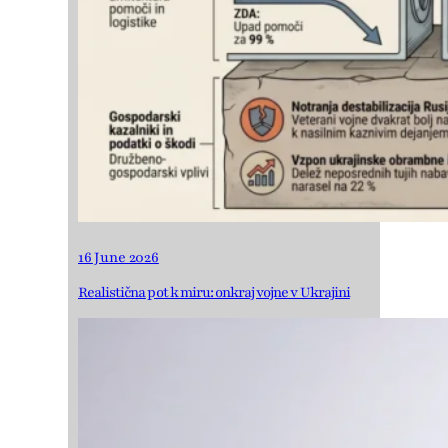
16 June 2026
Realistična pot k miru: onkraj vojne v Ukrajini