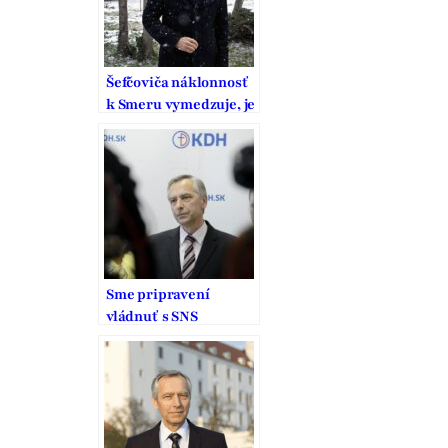
Šefčoviča náklonnosť
k Smeru vymedzuje, je
to pritom strana
vodcovského typu
Sme pripravení
vládnuť s SNS