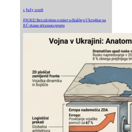
1 July 2026
FIGEĽ: Bez záujmu o mier a dialóg o Ukrajine sa
EÚ stane stranou sporu