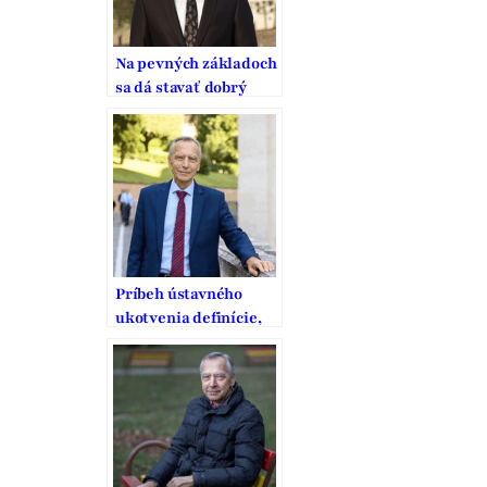
Na pevných základoch
sa dá stavať dobrý
domov
Príbeh ústavného
ukotvenia definície,
ochrany a podpory
manželstva na
Slovensku