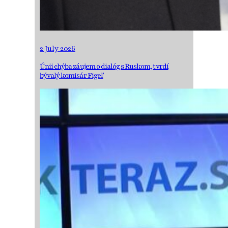
2 July 2026
Únii chýba záujem o dialóg s Ruskom, tvrdí
bývalý komisár Figeľ