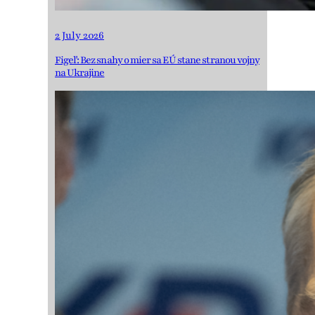
2 July 2026
Figeľ: Bez snahy o mier sa EÚ stane stranou vojny
na Ukrajine