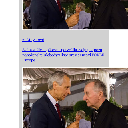
21 May 2026
Svätá stolica opätovne potvrdila svoju podporu
náboženskej slobody v liste prezidentovi FOREF
Europe