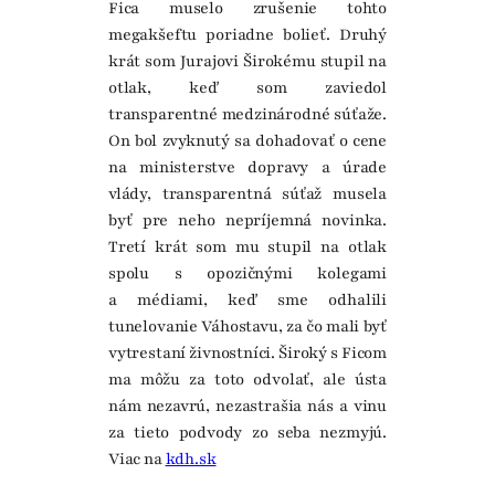
Fica muselo zrušenie tohto
megakšeftu poriadne bolieť. Druhý
krát som Jurajovi Širokému stupil na
otlak, keď som zaviedol
transparentné medzinárodné súťaže.
On bol zvyknutý sa dohadovať o cene
na ministerstve dopravy a úrade
vlády, transparentná súťaž musela
byť pre neho nepríjemná novinka.
Tretí krát som mu stupil na otlak
spolu s opozičnými kolegami
a médiami, keď sme odhalili
tunelovanie Váhostavu, za čo mali byť
vytrestaní živnostníci. Široký s Ficom
ma môžu za toto odvolať, ale ústa
nám nezavrú, nezastrašia nás a vinu
za tieto podvody zo seba nezmyjú.
Viac na
kdh.sk