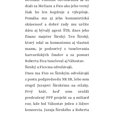
diali za Mečiara a Fico ako jeho verný
žiak ho len kopíruje a vylepšuje.
Pomáha mu aj jeho komunistická
skúsenosť a dobré rady mu určite
dáva aj bývalý agent ŠTB, dnes jeho
financ majster Široký. Ten Široký,
ktorý udal za komunizmu aj vlastnú
mamu, je podozrivý z tunelovania
harvardských fondov a za pomoci
Roberta Fica tuneloval aj Váhostav.
Široký a Fico ma odvolávajú.
Dnes ma Fico so Širokým odvolávajú
z postu podpredsedu NR SR, lebo som
stupil Jurajovi Širokému na otlaky.
Prvý krát, keď som zrušili
predražený PPP projekt za 9 miliard
eur, kde bol Váhostav jeden z lídrov
konzorcia. Juraja Širokého a Roberta